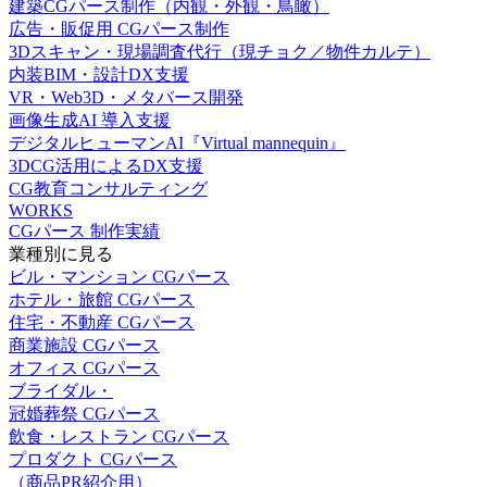
建築CGパース制作（内観・外観・鳥瞰）
広告・販促用 CGパース制作
3Dスキャン・現場調査代行（現チョク／物件カルテ）
内装BIM・設計DX支援
VR・Web3D・メタバース開発
画像生成AI 導入支援
デジタルヒューマンAI『Virtual mannequin』
3DCG活用によるDX支援
CG教育コンサルティング
WORKS
CGパース 制作実績
業種別に見る
ビル・マンション CGパース
ホテル・旅館 CGパース
住宅・不動産 CGパース
商業施設 CGパース
オフィス CGパース
ブライダル・
冠婚葬祭 CGパース
飲食・レストラン CGパース
プロダクト CGパース
（商品PR紹介用）