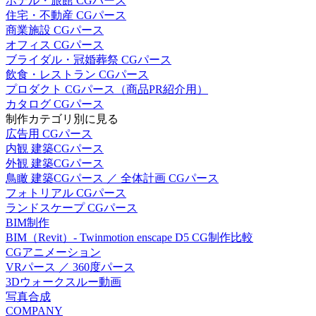
ホテル・旅館 CGパース
住宅・不動産 CGパース
商業施設 CGパース
オフィス CGパース
ブライダル・冠婚葬祭 CGパース
飲食・レストラン CGパース
プロダクト CGパース（商品PR紹介用）
カタログ CGパース
制作カテゴリ別に見る
広告用 CGパース
内観 建築CGパース
外観 建築CGパース
鳥瞰 建築CGパース ／ 全体計画 CGパース
フォトリアル CGパース
ランドスケープ CGパース
BIM制作
BIM（Revit）- Twinmotion enscape D5 CG制作比較
CGアニメーション
VRパース ／ 360度パース
3Dウォークスルー動画
写真合成
COMPANY