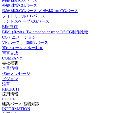
内観 建築CGパース
外観 建築CGパース
鳥瞰 建築CGパース ／ 全体計画 CGパース
フォトリアル CGパース
ランドスケープ CGパース
BIM制作
BIM（Revit）Twinmotion enscape D5 CG制作比較
CGアニメーション
VRパース ／ 360度パース
3Dウォークスルー動画
写真合成
COMPANY
会社概要
企業情報
代表メッセージ
ビジョン
沿革
RECRUIT
採用情報
LEARN
建築パース 基礎知識
INFORMATION