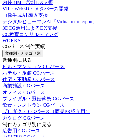
内装BIM・設計DX支援
VR・Web3D・メタバース開発
画像生成AI 導入支援
デジタルヒューマンAI『Virtual mannequin』
3DCG活用によるDX支援
CG教育コンサルティング
WORKS
CGパース 制作実績
業種別・カテゴリ別
業種別に見る
ビル・マンション CGパース
ホテル・旅館 CGパース
住宅・不動産 CGパース
商業施設 CGパース
オフィス CGパース
ブライダル・冠婚葬祭 CGパース
飲食・レストラン CGパース
プロダクト CGパース（商品PR紹介用）
カタログ CGパース
制作カテゴリ別に見る
広告用 CGパース