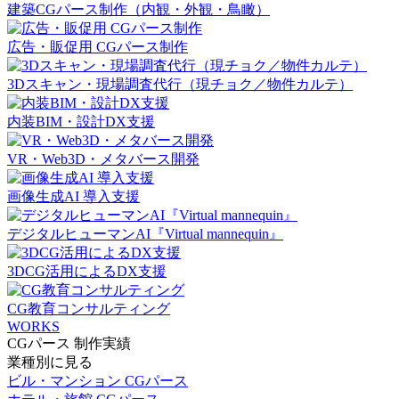
建築CGパース制作（内観・外観・鳥瞰）
広告・販促用 CGパース制作
3Dスキャン・現場調査代行（現チョク／物件カルテ）
内装BIM・設計DX支援
VR・Web3D・メタバース開発
画像生成AI 導入支援
デジタルヒューマンAI『Virtual mannequin』
3DCG活用によるDX支援
CG教育コンサルティング
WORKS
CGパース 制作実績
業種別に見る
ビル・マンション CGパース