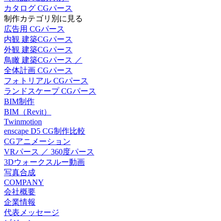
カタログ CGパース
制作カテゴリ別に見る
広告用 CGパース
内観 建築CGパース
外観 建築CGパース
鳥瞰 建築CGパース ／
全体計画 CGパース
フォトリアル CGパース
ランドスケープ CGパース
BIM制作
BIM（Revit）
Twinmotion
enscape D5 CG制作比較
CGアニメーション
VRパース ／ 360度パース
3Dウォークスルー動画
写真合成
COMPANY
会社概要
企業情報
代表メッセージ