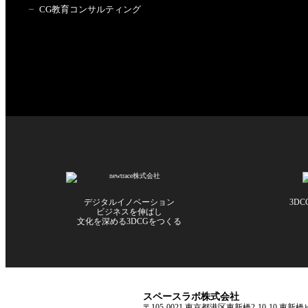
CG教育コンサルティング
デジタルイノベーション
3D
ビジネスを伸ばし
文化を深める3DCGをつくる
スペースラボ株式会社
〒105-0021 東京都港区東新橋2-10-10 東新橋