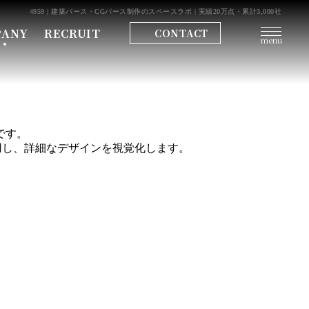
4959 | 建築パース・CGパース制作のスペースラボ | 実績20万点・累計3,000社
PANY
RECRUIT
CONTACT
menu
です。
用し、詳細なデザインを視覚化します。