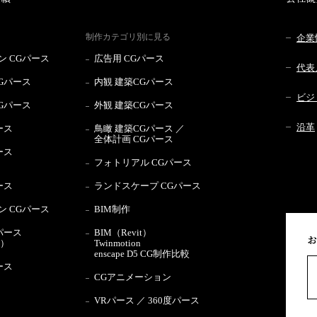
制作カテゴリ別に見る
企業
 CGパース
広告用 CGパース
代表
Gパース
内観 建築CGパース
ビジ
Gパース
外観 建築CGパース
沿革
ース
鳥瞰 建築CGパース ／
全体計画 CGパース
ース
フォトリアル CGパース
ース
ランドスケープ CGパース
 CGパース
BIM制作
パース
BIM（Revit）
お
用）
Twinmotion
enscape D5 CG制作比較
ース
CGアニメーション
VRパース ／ 360度パース