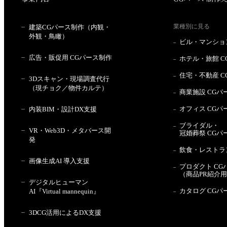
業種別に見る
建築CGパース制作（内観・
外観・鳥瞰）
ビル・マンション
広告・販促用 CGパース制作
ホテル・旅館 C
住宅・不動産 C
3Dスキャン・現場調査代行
（現チョク／物件カルテ）
商業施設 CGパ
オフィス CGパ
内装BIM・設計DX支援
ブライダル・
VR・Web3D・メタバース開
冠婚葬祭 CGパ
発
飲食・レストラン
画像生成AI 導入支援
プロダクト CG
（商品PR紹介
デジタルヒューマン
カタログ CGパ
AI『Virtual mannequin』
3DCG活用によるDX支援