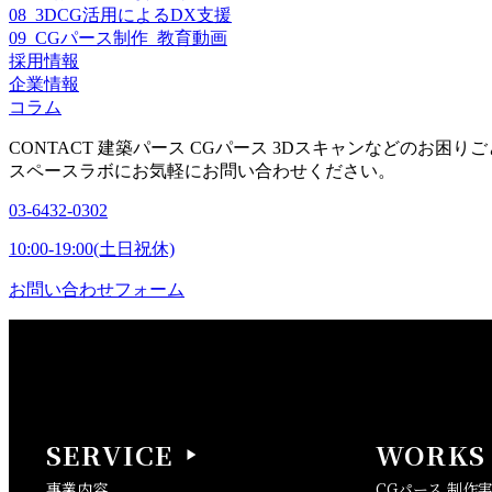
08_3DCG活用によるDX支援
09_CGパース制作_教育動画
採用情報
企業情報
コラム
CONTACT
建築パース CGパース 3Dスキャンなどのお困りご
スペースラボにお気軽にお問い合わせください。
03-6432-0302
10:00-19:00(土日祝休)
お問い合わせフォーム
SERVICE
WORKS
事業内容
CGパース 制作