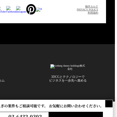
物件カルテ
PRIVACY POLICY
利用規約
3DCGとテクノロジーで
カム
ビジネスを一歩先へ進める
急ぎの案件もご相談可能です。
お気軽にお問い合わせください。
日
代表
代表取締役 柴原誉幸
役員
取締役 広瀬佑介
社員数
60名（グループ連結）
03-6432-0302