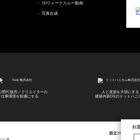
3Dウォークスルー動画
写真合成
CG用PC販売／クリエイターの
人と資源を大切にする
仕事環境を快適にする
建築内装DXのドットハニ
お
設立
2009年5月22
ビル2F