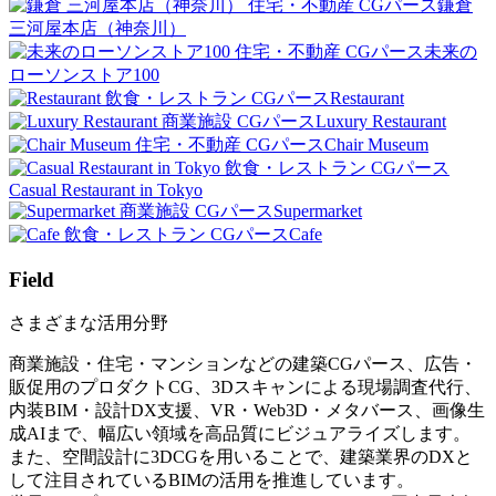
住宅・不動産 CGパース
鎌倉
三河屋本店（神奈川）
住宅・不動産 CGパース
未来の
ローソンストア100
飲食・レストラン CGパース
Restaurant
商業施設 CGパース
Luxury Restaurant
住宅・不動産 CGパース
Chair Museum
飲食・レストラン CGパース
Casual Restaurant in Tokyo
商業施設 CGパース
Supermarket
飲食・レストラン CGパース
Cafe
Field
さまざまな活用分野
商業施設・住宅・マンションなどの建築CGパース、広告・
販促用のプロダクトCG、3Dスキャンによる現場調査代行、
内装BIM・設計DX支援、VR・Web3D・メタバース、画像生
成AIまで、幅広い領域を高品質にビジュアライズします。
また、空間設計に3DCGを用いることで、建築業界のDXと
して注目されているBIMの活用を推進しています。