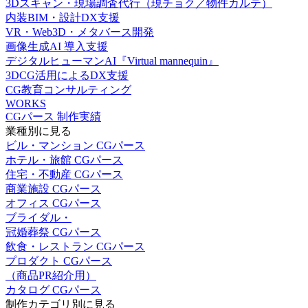
3Dスキャン・現場調査代行（現チョク／物件カルテ）
内装BIM・設計DX支援
VR・Web3D・メタバース開発
画像生成AI 導入支援
デジタルヒューマンAI『Virtual mannequin』
3DCG活用によるDX支援
CG教育コンサルティング
WORKS
CGパース 制作実績
業種別に見る
ビル・マンション CGパース
ホテル・旅館 CGパース
住宅・不動産 CGパース
商業施設 CGパース
オフィス CGパース
ブライダル・
冠婚葬祭 CGパース
飲食・レストラン CGパース
プロダクト CGパース
（商品PR紹介用）
カタログ CGパース
制作カテゴリ別に見る