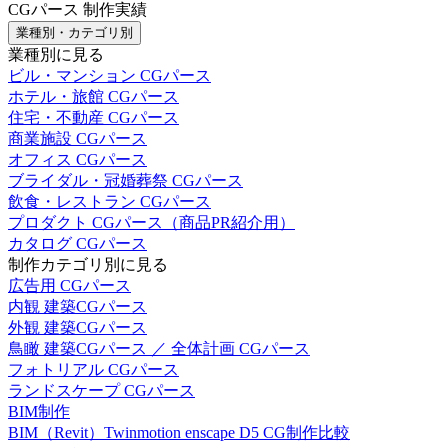
CGパース 制作実績
業種別・カテゴリ別
業種別に見る
ビル・マンション CGパース
ホテル・旅館 CGパース
住宅・不動産 CGパース
商業施設 CGパース
オフィス CGパース
ブライダル・冠婚葬祭 CGパース
飲食・レストラン CGパース
プロダクト CGパース（商品PR紹介用）
カタログ CGパース
制作カテゴリ別に見る
広告用 CGパース
内観 建築CGパース
外観 建築CGパース
鳥瞰 建築CGパース ／ 全体計画 CGパース
フォトリアル CGパース
ランドスケープ CGパース
BIM制作
BIM（Revit）Twinmotion enscape D5 CG制作比較