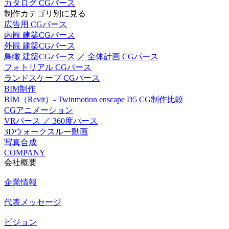
カタログ CGパース
制作カテゴリ別に見る
広告用 CGパース
内観 建築CGパース
外観 建築CGパース
鳥瞰 建築CGパース ／ 全体計画 CGパース
フォトリアル CGパース
ランドスケープ CGパース
BIM制作
BIM（Revit）- Twinmotion enscape D5 CG制作比較
CGアニメーション
VRパース ／ 360度パース
3Dウォークスルー動画
写真合成
COMPANY
会社概要
企業情報
代表メッセージ
ビジョン