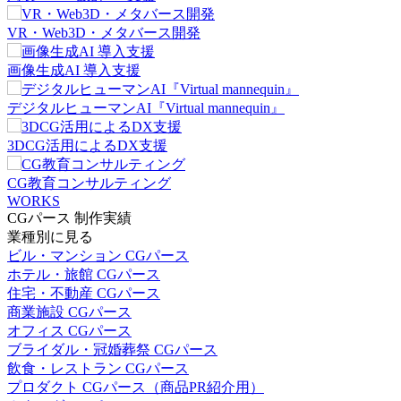
VR・Web3D・メタバース開発
画像生成AI 導入支援
デジタルヒューマンAI『Virtual mannequin』
3DCG活用によるDX支援
CG教育コンサルティング
WORKS
CGパース 制作実績
業種別に見る
ビル・マンション CGパース
ホテル・旅館 CGパース
住宅・不動産 CGパース
商業施設 CGパース
オフィス CGパース
ブライダル・冠婚葬祭 CGパース
飲食・レストラン CGパース
プロダクト CGパース（商品PR紹介用）