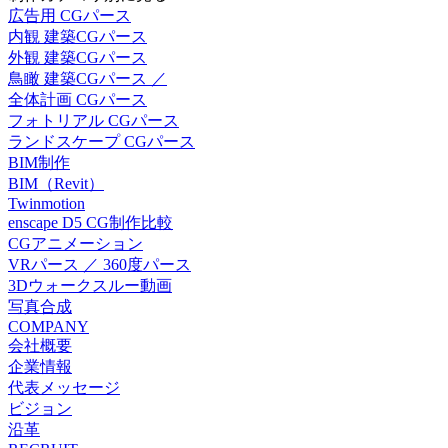
広告用 CGパース
内観 建築CGパース
外観 建築CGパース
鳥瞰 建築CGパース ／
全体計画 CGパース
フォトリアル CGパース
ランドスケープ CGパース
BIM制作
BIM（Revit）
Twinmotion
enscape D5 CG制作比較
CGアニメーション
VRパース ／ 360度パース
3Dウォークスルー動画
写真合成
COMPANY
会社概要
企業情報
代表メッセージ
ビジョン
沿革