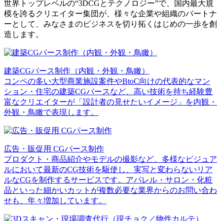
世界トップレベルの“3DCGとテクノロジー”で、国内最大規
模を誇るクリエイター集団が、様々な企業や組織のパートナ
ーとして、みなさまのビジネスを切り拓くはじめの一歩を創
造します。
建築CGパース制作（内観・外観・鳥瞰）
コンペの多い大型商業施設案件やBtoC向けの代表的なマン
ション・住宅の建築CGパースなど、高い技術を持ち経験豊
富なクリエイターが「設計者の見せたいイメージ」を内観・
外観・鳥瞰で表現します。
広告・販促用 CGパース制作
プロダクト・商品紹介やモデルの撮影など、多様なビジュア
ルにおいて最新のCG技術を駆使し、実写と変わらないリア
ルなCGを制作するサービスです。アパレル・サロン・化粧
品といった細かいカットが複数必要な業界からのお問い合わ
せも、年々増加しています。