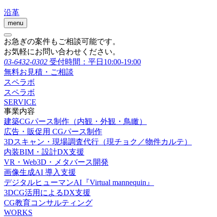
沿革
menu
お急ぎの案件もご相談可能です。
お気軽にお問い合わせください。
03-6432-0302
受付時間：平日10:00-19:00
無料お見積・ご相談
スペラボ
スペラボ
SERVICE
事業内容
建築CGパース制作（内観・外観・鳥瞰）
広告・販促用 CGパース制作
3Dスキャン・現場調査代行（現チョク／物件カルテ）
内装BIM・設計DX支援
VR・Web3D・メタバース開発
画像生成AI 導入支援
デジタルヒューマンAI『Virtual mannequin』
3DCG活用によるDX支援
CG教育コンサルティング
WORKS