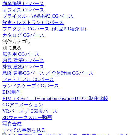
商業施設 CGパース
オフィス CGパース
ブライダル・冠婚葬祭 CGパース
飲食・レストラン CGパース
プロダクト CGパース（商品PR紹介用）
カタログ CGパース
制作カテゴリ
別に見る
広告用 CGパース
内観 建築CGパース
外観 建築CGパース
鳥瞰 建築CGパース ／ 全体計画 CGパース
フォトリアル CGパース
ランドスケープ CGパース
BIM制作
BIM（Revit）- Twinmotion enscape D5 CG制作比較
CGアニメーション
VRパース ／ 360度パース
3Dウォークスルー動画
写真合成
すべての事例を見る