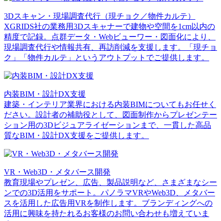
3Dスキャン・現場調査代行（現チョク／物件カルテ）
XGRIDS社の業務用3Dスキャナーで建物や空間を1cm以内の
精度で記録。点群データ・Webビューワー・図面化により、
現場調査代行や情報共有、再訪削減を支援します。「現チョ
ク」「物件カルテ」というアウトプットでご提供します。
内装BIM・設計DX支援
建築・インテリア業界における内装BIMについてもお任せく
ださい。設計者の補助役として、図面制作からプレゼンテー
ション用の3Dビジュアライゼーションまで、一貫した高品
質なBIM・設計DX支援をご提供します。
VR・Web3D・メタバース開発
教育現場やプレゼン、広告、製品説明など、さまざまなシー
ンでの3D活用をサポート。パノラマVRやWeb3D、メタバー
スを活用した広告用VRを制作します。ブランディングへの
活用に興味を持たれるお客様のお問い合わせも増えていま