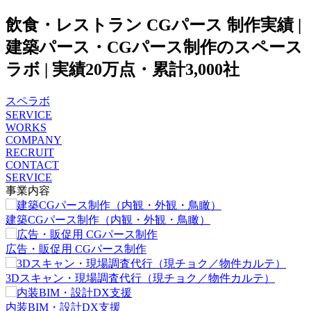
飲食・レストラン CGパース 制作実績 |
建築パース・CGパース制作のスペース
ラボ | 実績20万点・累計3,000社
スペラボ
SERVICE
WORKS
COMPANY
RECRUIT
CONTACT
SERVICE
事業内容
建築CGパース制作（内観・外観・鳥瞰）
広告・販促用 CGパース制作
3Dスキャン・現場調査代行（現チョク／物件カルテ）
内装BIM・設計DX支援