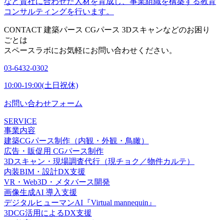
など貴社に合わせた人材を育成し、事業組織を構築する教育
コンサルティングを行います。
CONTACT
建築パース CGパース 3Dスキャンなどのお困り
ごとは
スペースラボにお気軽にお問い合わせください。
03-6432-0302
10:00-19:00(土日祝休)
お問い合わせフォーム
SERVICE
事業内容
建築CGパース制作（内観・外観・鳥瞰）
広告・販促用 CGパース制作
3Dスキャン・現場調査代行（現チョク／物件カルテ）
内装BIM・設計DX支援
VR・Web3D・メタバース開発
画像生成AI 導入支援
デジタルヒューマンAI『Virtual mannequin』
3DCG活用によるDX支援