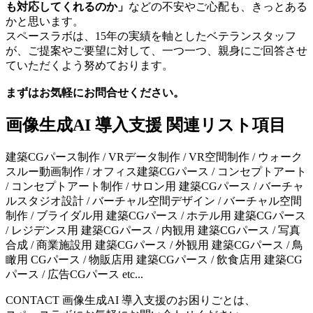
も対応してくれるのか」
などの不安やご心配も、きっとある
かと思います。
スペースラボは、15年の実績を軸としたベテランスタッフ
が、ご提案やご要望に対して、一つ一つ、親身にご回答させ
ていただくよう努めております。
まずはお気軽にお問合せください。
画像生成AI 導入支援 関連リスト項目
建築CGパース制作 / VRデータ制作 / VR空間制作 / ウォーク
スルー動画制作 / オフィス建築CGパース / コンセプトアート
/ コンセプトアート制作 / サロン用 建築CGパース / バーチャ
ルスタジオ設計 / バーチャル空間デザイン / バーチャル空間
制作 / ブライダル用 建築CGパース / ホテル用 建築CGパース
/ レジデンス用 建築CGパース / 内観用 建築CGパース / 写真
合成 / 商業施設用 建築CGパース / 外観用 建築CGパース / 鳥
瞰用 CGパース / 物販店用 建築CGパース / 飲食店用 建築CG
パース / 広告CGパース etc...
CONTACT
画像生成AI 導入支援のお困りごとは、