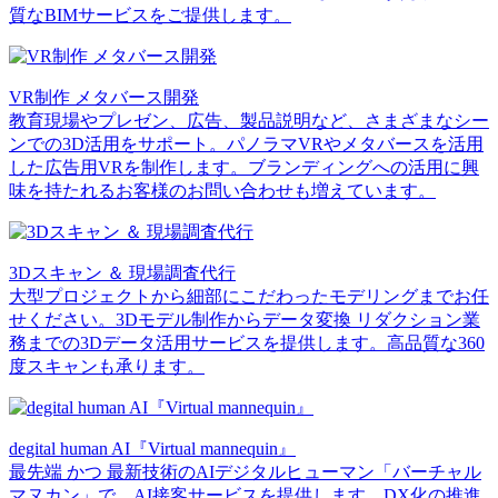
質なBIMサービスをご提供します。
VR制作 メタバース開発
教育現場やプレゼン、広告、製品説明など、さまざまなシー
ンでの3D活用をサポート。パノラマVRやメタバースを活用
した広告用VRを制作します。ブランディングへの活用に興
味を持たれるお客様のお問い合わせも増えています。
3Dスキャン ＆ 現場調査代行
大型プロジェクトから細部にこだわったモデリングまでお任
せください。3Dモデル制作からデータ変換 リダクション業
務までの3Dデータ活用サービスを提供します。高品質な360
度スキャンも承ります。
degital human AI『Virtual mannequin』
最先端 かつ 最新技術のAIデジタルヒューマン「バーチャル
マヌカン」で、AI接客サービスを提供します。DX化の推進