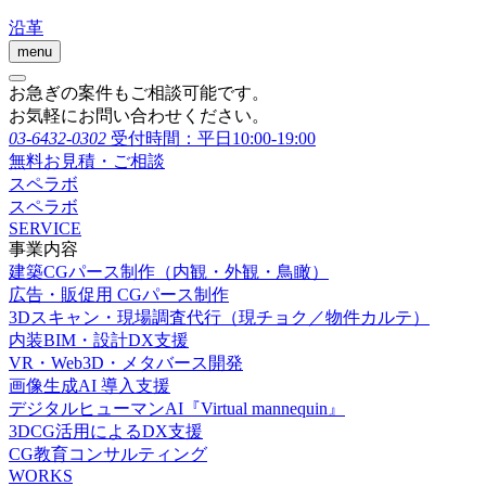
沿革
menu
お急ぎの案件もご相談可能です。
お気軽にお問い合わせください。
03-6432-0302
受付時間：平日10:00-19:00
無料お見積・ご相談
スペラボ
スペラボ
SERVICE
事業内容
建築CGパース制作（内観・外観・鳥瞰）
広告・販促用 CGパース制作
3Dスキャン・現場調査代行（現チョク／物件カルテ）
内装BIM・設計DX支援
VR・Web3D・メタバース開発
画像生成AI 導入支援
デジタルヒューマンAI『Virtual mannequin』
3DCG活用によるDX支援
CG教育コンサルティング
WORKS