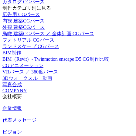
カタログ CGパース
制作カテゴリ別に見る
広告用 CGパース
内観 建築CGパース
外観 建築CGパース
鳥瞰 建築CGパース ／ 全体計画 CGパース
フォトリアル CGパース
ランドスケープ CGパース
BIM制作
BIM（Revit）- Twinmotion enscape D5 CG制作比較
CGアニメーション
VRパース ／ 360度パース
3Dウォークスルー動画
写真合成
COMPANY
会社概要
企業情報
代表メッセージ
ビジョン