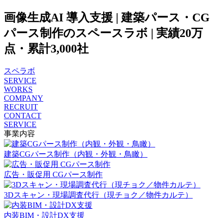
画像生成AI 導入支援 | 建築パース・CG
パース制作のスペースラボ | 実績20万
点・累計3,000社
スペラボ
SERVICE
WORKS
COMPANY
RECRUIT
CONTACT
SERVICE
事業内容
建築CGパース制作（内観・外観・鳥瞰）
広告・販促用 CGパース制作
3Dスキャン・現場調査代行（現チョク／物件カルテ）
内装BIM・設計DX支援