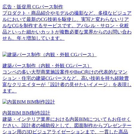
広告・販促用 CGパース制作
プロダクト・商品紹介やモデルの撮影など、多様なビジュア
ルにおいて最新のCG技術を駆使し、実写と変わらないリア
ルなCGを制作するサービスです。アパレル・サロン・化粧
品といった細かいカットが複数必要な業界からのお問い合わ
せも、年々増加しています。
建築パース制作（内観・外観 CGパース）
コンペの多い大型商業施設案件やBtoC向けの代表的なマン
ション・住宅の建築CGパースなど、高い技術を持ち経験豊
富なクリエイターが「設計者の見せたいイメージ」を表現し
ます。
内装BIM BIM制作設計
建築・インテリア業界における内装BIMについてもお任せく
ださい。設計者の補助役として、図面制作からプレゼンテー
ション用の3Dビジュアライゼーションまで、一貫した高品