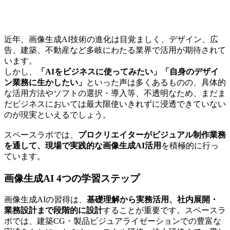
近年、画像生成AI技術の進化は目覚ましく、デザイン、広
告、建築、不動産など多岐にわたる業界で活用が期待されて
います。
しかし、
「AIをビジネスに使ってみたい」「自身のデザイ
ン業務に生かしたい」
といった声は多くあるものの、具体的
な活用方法やソフトの選択・導入等、不透明なため、まだま
だビジネスにおいては最大限使いきれずに浸透できていない
のが現実といえるでしょう。
スペースラボでは、
プロクリエイターがビジュアル制作業務
を通して、現場で実践的な画像生成AI活用
を積極的に行っ
ています。
画像生成AI 4つの学習ステップ
画像生成AIの習得は、
基礎理解から実務活用、社内展開・
業務設計まで段階的に設計
することが重要です。スペースラ
ボでは、建築CG・製品ビジュアライゼーションでの豊富な