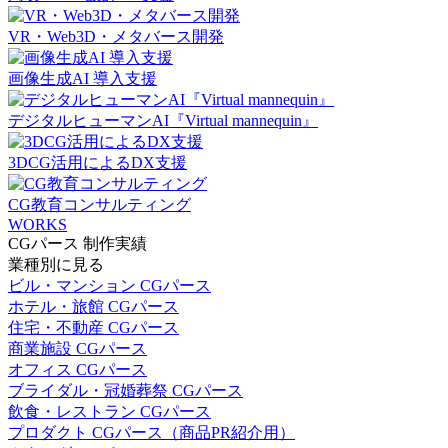
VR・Web3D・メタバース開発
画像生成AI 導入支援
デジタルヒューマンAI『Virtual mannequin』
3DCG活用によるDX支援
CG教育コンサルティング
WORKS
CGパース 制作実績
業種別に見る
ビル・マンション CGパース
ホテル・旅館 CGパース
住宅・不動産 CGパース
商業施設 CGパース
オフィス CGパース
ブライダル・冠婚葬祭 CGパース
飲食・レストラン CGパース
プロダクト CGパース（商品PR紹介用）