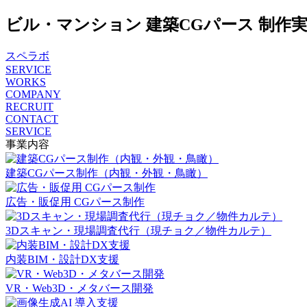
ビル・マンション 建築CGパース 制作実績
スペラボ
SERVICE
WORKS
COMPANY
RECRUIT
CONTACT
SERVICE
事業内容
建築CGパース制作（内観・外観・鳥瞰）
広告・販促用 CGパース制作
3Dスキャン・現場調査代行（現チョク／物件カルテ）
内装BIM・設計DX支援
VR・Web3D・メタバース開発