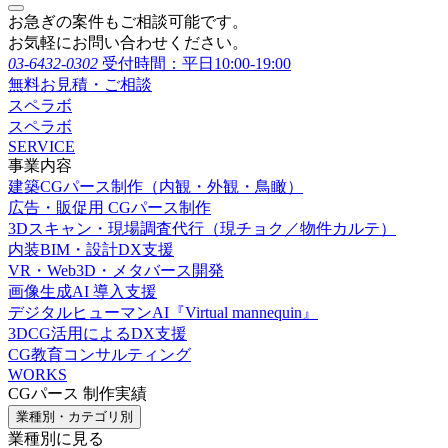
お急ぎの案件もご相談可能です。
お気軽にお問い合わせください。
03-6432-0302
受付時間：平日10:00-19:00
無料お見積・ご相談
スペラボ
スペラボ
SERVICE
事業内容
建築CGパース制作（内観・外観・鳥瞰）
広告・販促用 CGパース制作
3Dスキャン・現場調査代行（現チョク／物件カルテ）
内装BIM・設計DX支援
VR・Web3D・メタバース開発
画像生成AI 導入支援
デジタルヒューマンAI『Virtual mannequin』
3DCG活用によるDX支援
CG教育コンサルティング
WORKS
CGパース 制作実績
業種別・カテゴリ別
業種別に見る