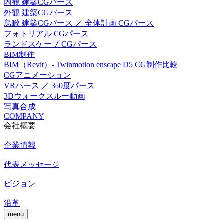
内観 建築CGパース
外観 建築CGパース
鳥瞰 建築CGパース ／ 全体計画 CGパース
フォトリアル CGパース
ランドスケープ CGパース
BIM制作
BIM（Revit）- Twinmotion enscape D5 CG制作比較
CGアニメーション
VRパース ／ 360度パース
3Dウォークスルー動画
写真合成
COMPANY
会社概要
企業情報
代表メッセージ
ビジョン
沿革
menu