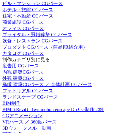
ビル・マンション CGパース
ホテル・旅館 CGパース
住宅・不動産 CGパース
商業施設 CGパース
オフィス CGパース
ブライダル・冠婚葬祭 CGパース
飲食・レストラン CGパース
プロダクト CGパース（商品PR紹介用）
カタログ CGパース
制作カテゴリ別に見る
広告用 CGパース
内観 建築CGパース
外観 建築CGパース
鳥瞰 建築CGパース ／ 全体計画 CGパース
フォトリアル CGパース
ランドスケープ CGパース
BIM制作
BIM（Revit）Twinmotion enscape D5 CG制作比較
CGアニメーション
VRパース ／ 360度パース
3Dウォークスルー動画