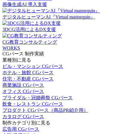
画像生成AI 導入支援
デジタルヒューマンAI『Virtual mannequin』
3DCG活用によるDX支援
CG教育コンサルティング
WORKS
CGパース 制作実績
業種別に見る
ビル・マンション CGパース
ホテル・旅館 CGパース
住宅・不動産 CGパース
商業施設 CGパース
オフィス CGパース
ブライダル・冠婚葬祭 CGパース
飲食・レストラン CGパース
プロダクト CGパース（商品PR紹介用）
カタログ CGパース
制作カテゴリ別に見る
広告用 CGパース