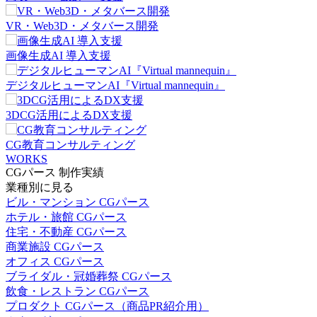
VR・Web3D・メタバース開発
画像生成AI 導入支援
デジタルヒューマンAI『Virtual mannequin』
3DCG活用によるDX支援
CG教育コンサルティング
WORKS
CGパース 制作実績
業種別に見る
ビル・マンション CGパース
ホテル・旅館 CGパース
住宅・不動産 CGパース
商業施設 CGパース
オフィス CGパース
ブライダル・冠婚葬祭 CGパース
飲食・レストラン CGパース
プロダクト CGパース（商品PR紹介用）