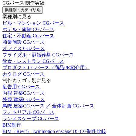
CGパース 制作実績
業種別・カテゴリ別
業種別に見る
ビル・マンション CGパース
ホテル・旅館 CGパース
住宅・不動産 CGパース
商業施設 CGパース
オフィス CGパース
ブライダル・冠婚葬祭 CGパース
飲食・レストラン CGパース
プロダクト CGパース（商品PR紹介用）
カタログ CGパース
制作カテゴリ別に見る
広告用 CGパース
内観 建築CGパース
外観 建築CGパース
鳥瞰 建築CGパース ／ 全体計画 CGパース
フォトリアル CGパース
ランドスケープ CGパース
BIM制作
BIM（Revit）Twinmotion enscape D5 CG制作比較