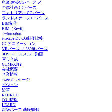
鳥瞰 建築CGパース ／
全体計画 CGパース
フォトリアル CGパース
ランドスケープ CGパース
BIM制作
BIM（Revit）
Twinmotion
enscape D5 CG制作比較
CGアニメーション
VRパース ／ 360度パース
3Dウォークスルー動画
写真合成
COMPANY
会社概要
企業情報
代表メッセージ
ビジョン
沿革
RECRUIT
採用情報
LEARN
建築パース 基礎知識