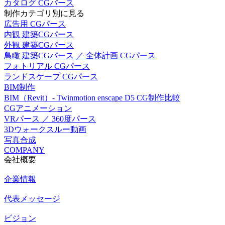
カタログ CGパース
制作カテゴリ別に見る
広告用 CGパース
内観 建築CGパース
外観 建築CGパース
鳥瞰 建築CGパース ／ 全体計画 CGパース
フォトリアル CGパース
ランドスケープ CGパース
BIM制作
BIM（Revit）- Twinmotion enscape D5 CG制作比較
CGアニメーション
VRパース ／ 360度パース
3Dウォークスルー動画
写真合成
COMPANY
会社概要
企業情報
代表メッセージ
ビジョン