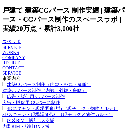
戸建て 建築CGパース 制作実績 | 建築パ
ース・CGパース制作のスペースラボ |
実績20万点・累計3,000社
スペラボ
SERVICE
WORKS
COMPANY
RECRUIT
CONTACT
SERVICE
事業内容
建築CGパース制作（内観・外観・鳥瞰）
広告・販促用 CGパース制作
3Dスキャン・現場調査代行（現チョク／物件カルテ）
内装BIM・設計DX支援