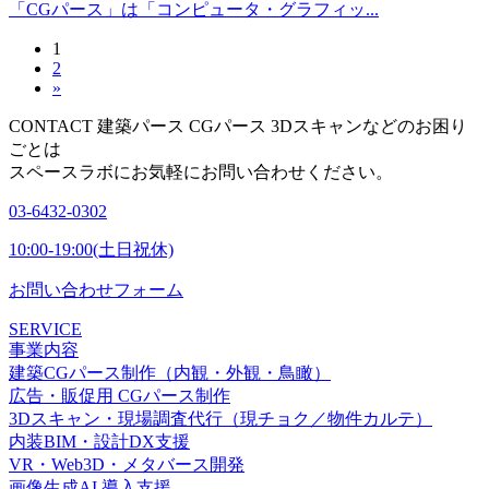
「CGパース」は「コンピュータ・グラフィッ...
1
2
»
CONTACT
建築パース CGパース 3Dスキャンなどのお困り
ごとは
スペースラボにお気軽にお問い合わせください。
03-6432-0302
10:00-19:00(土日祝休)
お問い合わせフォーム
SERVICE
事業内容
建築CGパース制作（内観・外観・鳥瞰）
広告・販促用 CGパース制作
3Dスキャン・現場調査代行（現チョク／物件カルテ）
内装BIM・設計DX支援
VR・Web3D・メタバース開発
画像生成AI 導入支援