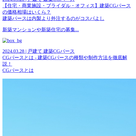
【住宅・商業施設・ブライダル・オフィス】建築CGパース
の価格相場はいくら？
建築パースは内製より外注するのがコスパよし
新築マンションや新築住宅の募集...
2024.03.28 | 戸建て 建築CGパース
CGパースとは - 建築CGパースの種類や制作方法を徹底解
説！
CGパースとは