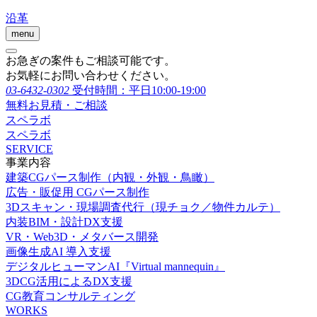
沿革
menu
お急ぎの案件もご相談可能です。
お気軽にお問い合わせください。
03-6432-0302
受付時間：平日10:00-19:00
無料お見積・ご相談
スペラボ
スペラボ
SERVICE
事業内容
建築CGパース制作（内観・外観・鳥瞰）
広告・販促用 CGパース制作
3Dスキャン・現場調査代行（現チョク／物件カルテ）
内装BIM・設計DX支援
VR・Web3D・メタバース開発
画像生成AI 導入支援
デジタルヒューマンAI『Virtual mannequin』
3DCG活用によるDX支援
CG教育コンサルティング
WORKS