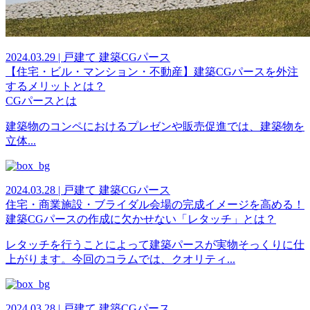
2024.03.29 | 戸建て 建築CGパース
【住宅・ビル・マンション・不動産】建築CGパースを外注
するメリットとは？
CGパースとは
建築物のコンペにおけるプレゼンや販売促進では、建築物を
立体...
2024.03.28 | 戸建て 建築CGパース
住宅・商業施設・ブライダル会場の完成イメージを高める！
建築CGパースの作成に欠かせない「レタッチ」とは？
レタッチを行うことによって建築パースが実物そっくりに仕
上がります。今回のコラムでは、クオリティ...
2024.03.28 | 戸建て 建築CGパース