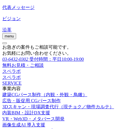
代表メッセージ
ビジョン
沿革
menu
お急ぎの案件もご相談可能です。
お気軽にお問い合わせください。
03-6432-0302
受付時間：平日10:00-19:00
無料お見積・ご相談
スペラボ
スペラボ
SERVICE
事業内容
建築CGパース制作（内観・外観・鳥瞰）
広告・販促用 CGパース制作
3Dスキャン・現場調査代行（現チョク／物件カルテ）
内装BIM・設計DX支援
VR・Web3D・メタバース開発
画像生成AI 導入支援