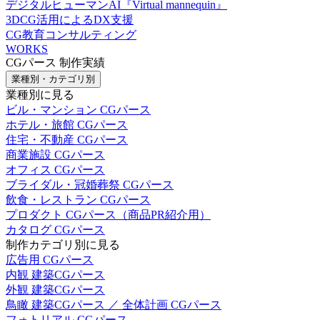
デジタルヒューマンAI『Virtual mannequin』
3DCG活用によるDX支援
CG教育コンサルティング
WORKS
CGパース 制作実績
業種別・カテゴリ別
業種別に見る
ビル・マンション CGパース
ホテル・旅館 CGパース
住宅・不動産 CGパース
商業施設 CGパース
オフィス CGパース
ブライダル・冠婚葬祭 CGパース
飲食・レストラン CGパース
プロダクト CGパース（商品PR紹介用）
カタログ CGパース
制作カテゴリ別に見る
広告用 CGパース
内観 建築CGパース
外観 建築CGパース
鳥瞰 建築CGパース ／ 全体計画 CGパース
フォトリアル CGパース