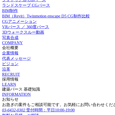
ランドスケープ CGパース
BIM制作
BIM（Revit）Twinmotion enscape D5 CG制作比較
CGアニメーション
VRパース ／ 360度パース
3Dウォークスルー動画
写真合成
COMPANY
会社概要
企業情報
代表メッセージ
ビジョン
沿革
RECRUIT
採用情報
LEARN
建築パース 基礎知識
INFORMATION
お知らせ
お急ぎの案件もご相談可能です。お気軽にお問い合わせくだ
03-6432-0302
受付時間：平日10:00-19:00