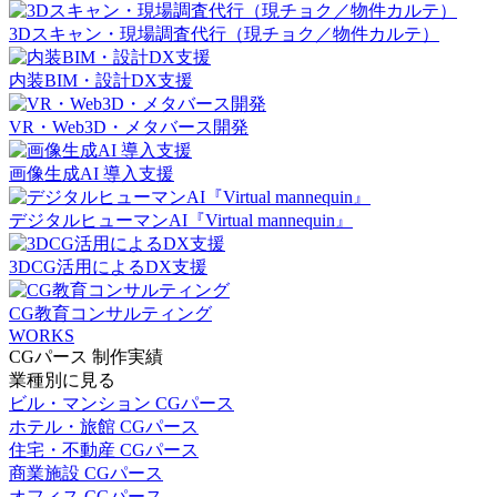
3Dスキャン・現場調査代行（現チョク／物件カルテ）
内装BIM・設計DX支援
VR・Web3D・メタバース開発
画像生成AI 導入支援
デジタルヒューマンAI『Virtual mannequin』
3DCG活用によるDX支援
CG教育コンサルティング
WORKS
CGパース 制作実績
業種別に見る
ビル・マンション CGパース
ホテル・旅館 CGパース
住宅・不動産 CGパース
商業施設 CGパース
オフィス CGパース