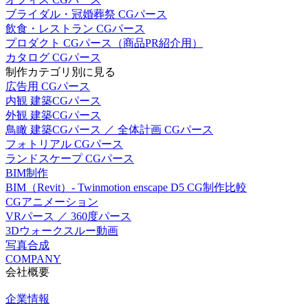
ブライダル・冠婚葬祭 CGパース
飲食・レストラン CGパース
プロダクト CGパース（商品PR紹介用）
カタログ CGパース
制作カテゴリ別に見る
広告用 CGパース
内観 建築CGパース
外観 建築CGパース
鳥瞰 建築CGパース ／ 全体計画 CGパース
フォトリアル CGパース
ランドスケープ CGパース
BIM制作
BIM（Revit）- Twinmotion enscape D5 CG制作比較
CGアニメーション
VRパース ／ 360度パース
3Dウォークスルー動画
写真合成
COMPANY
会社概要
企業情報