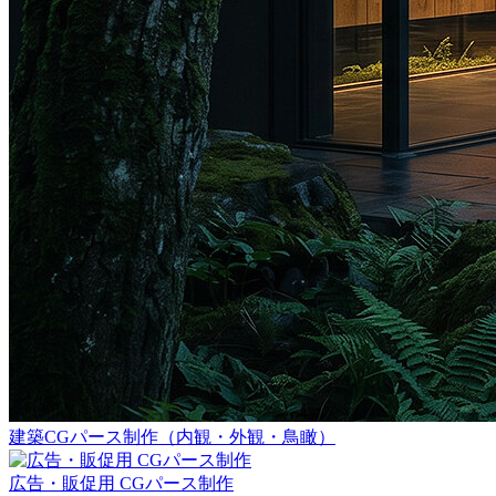
建築CGパース制作（内観・外観・鳥瞰）
広告・販促用 CGパース制作