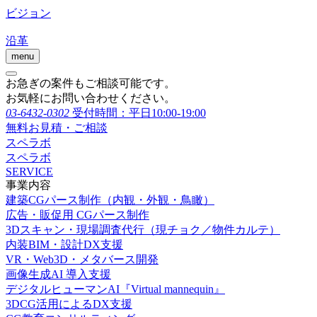
ビジョン
沿革
menu
お急ぎの案件もご相談可能です。
お気軽にお問い合わせください。
03-6432-0302
受付時間：平日10:00-19:00
無料お見積・ご相談
スペラボ
スペラボ
SERVICE
事業内容
建築CGパース制作（内観・外観・鳥瞰）
広告・販促用 CGパース制作
3Dスキャン・現場調査代行（現チョク／物件カルテ）
内装BIM・設計DX支援
VR・Web3D・メタバース開発
画像生成AI 導入支援
デジタルヒューマンAI『Virtual mannequin』
3DCG活用によるDX支援