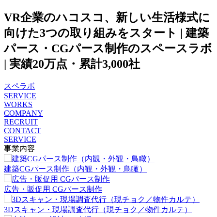
VR企業のハコスコ、新しい生活様式に
向けた3つの取り組みをスタート | 建築
パース・CGパース制作のスペースラボ
| 実績20万点・累計3,000社
スペラボ
SERVICE
WORKS
COMPANY
RECRUIT
CONTACT
SERVICE
事業内容
建築CGパース制作（内観・外観・鳥瞰）
広告・販促用 CGパース制作
3Dスキャン・現場調査代行（現チョク／物件カルテ）