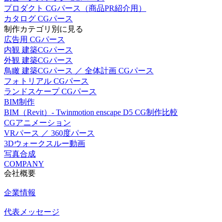
プロダクト CGパース（商品PR紹介用）
カタログ CGパース
制作カテゴリ別に見る
広告用 CGパース
内観 建築CGパース
外観 建築CGパース
鳥瞰 建築CGパース ／ 全体計画 CGパース
フォトリアル CGパース
ランドスケープ CGパース
BIM制作
BIM（Revit）- Twinmotion enscape D5 CG制作比較
CGアニメーション
VRパース ／ 360度パース
3Dウォークスルー動画
写真合成
COMPANY
会社概要
企業情報
代表メッセージ