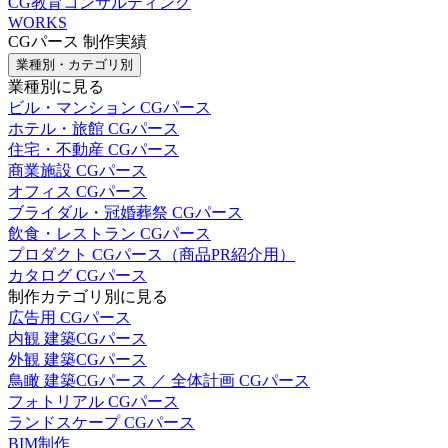
CG教育コンサルティング
WORKS
CGパース 制作実績
業種別・カテゴリ別
業種別に見る
ビル・マンション CGパース
ホテル・旅館 CGパース
住宅・不動産 CGパース
商業施設 CGパース
オフィス CGパース
ブライダル・冠婚葬祭 CGパース
飲食・レストラン CGパース
プロダクト CGパース（商品PR紹介用）
カタログ CGパース
制作カテゴリ別に見る
広告用 CGパース
内観 建築CGパース
外観 建築CGパース
鳥瞰 建築CGパース ／ 全体計画 CGパース
フォトリアル CGパース
ランドスケープ CGパース
BIM制作