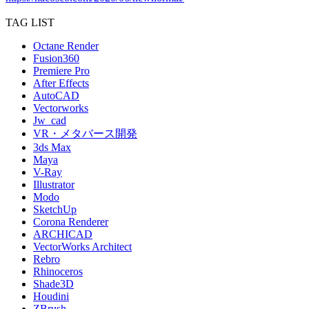
TAG LIST
Octane Render
Fusion360
Premiere Pro
After Effects
AutoCAD
Vectorworks
Jw_cad
VR・メタバース開発
3ds Max
Maya
V-Ray
Illustrator
Modo
SketchUp
Corona Renderer
ARCHICAD
VectorWorks Architect
Rebro
Rhinoceros
Shade3D
Houdini
ZBrush