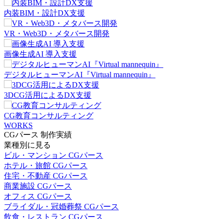
内装BIM・設計DX支援
VR・Web3D・メタバース開発
画像生成AI 導入支援
デジタルヒューマンAI『Virtual mannequin』
3DCG活用によるDX支援
CG教育コンサルティング
WORKS
CGパース 制作実績
業種別に見る
ビル・マンション CGパース
ホテル・旅館 CGパース
住宅・不動産 CGパース
商業施設 CGパース
オフィス CGパース
ブライダル・冠婚葬祭 CGパース
飲食・レストラン CGパース