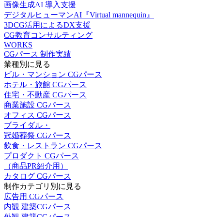
画像生成AI 導入支援
デジタルヒューマンAI『Virtual mannequin』
3DCG活用によるDX支援
CG教育コンサルティング
WORKS
CGパース 制作実績
業種別に見る
ビル・マンション CGパース
ホテル・旅館 CGパース
住宅・不動産 CGパース
商業施設 CGパース
オフィス CGパース
ブライダル・
冠婚葬祭 CGパース
飲食・レストラン CGパース
プロダクト CGパース
（商品PR紹介用）
カタログ CGパース
制作カテゴリ別に見る
広告用 CGパース
内観 建築CGパース
外観 建築CGパース