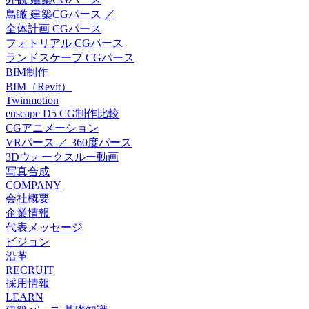
鳥瞰 建築CGパース ／
全体計画 CGパース
フォトリアル CGパース
ランドスケープ CGパース
BIM制作
BIM（Revit）
Twinmotion
enscape D5 CG制作比較
CGアニメーション
VRパース ／ 360度パース
3Dウォークスルー動画
写真合成
COMPANY
会社概要
企業情報
代表メッセージ
ビジョン
沿革
RECRUIT
採用情報
LEARN