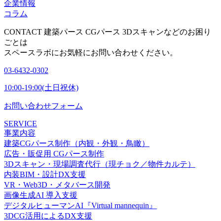
企業情報
コラム
CONTACT
建築パース CGパース 3Dスキャンなどのお困り
ごとは
スペースラボにお気軽にお問い合わせください。
03-6432-0302
10:00-19:00(土日祝休)
お問い合わせフォーム
SERVICE
事業内容
建築CGパース制作（内観・外観・鳥瞰）
広告・販促用 CGパース制作
3Dスキャン・現場調査代行（現チョク／物件カルテ）
内装BIM・設計DX支援
VR・Web3D・メタバース開発
画像生成AI 導入支援
デジタルヒューマンAI『Virtual mannequin』
3DCG活用によるDX支援