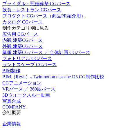
ブライダル・冠婚葬祭 CGパース
飲食・レストラン CGパース
プロダクト CGパース（商品PR紹介用）
カタログ CGパース
制作カテゴリ別に見る
広告用 CGパース
内観 建築CGパース
外観 建築CGパース
鳥瞰 建築CGパース ／ 全体計画 CGパース
フォトリアル CGパース
ランドスケープ CGパース
BIM制作
BIM（Revit）- Twinmotion enscape D5 CG制作比較
CGアニメーション
VRパース ／ 360度パース
3Dウォークスルー動画
写真合成
COMPANY
会社概要
企業情報