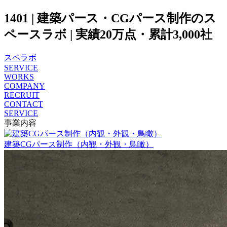
1401 | 建築パース・CGパース制作のス
ペースラボ | 実績20万点・累計3,000社
スペラボ
SERVICE
WORKS
COMPANY
RECRUIT
CONTACT
SERVICE
事業内容
建築CGパース制作（内観・外観・鳥瞰）