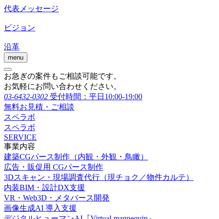
代表メッセージ
ビジョン
沿革
menu
お急ぎの案件もご相談可能です。
お気軽にお問い合わせください。
03-6432-0302
受付時間：平日10:00-19:00
無料お見積・ご相談
スペラボ
スペラボ
SERVICE
事業内容
建築CGパース制作（内観・外観・鳥瞰）
広告・販促用 CGパース制作
3Dスキャン・現場調査代行（現チョク／物件カルテ）
内装BIM・設計DX支援
VR・Web3D・メタバース開発
画像生成AI 導入支援
デジタルヒューマンAI『Virtual mannequin』