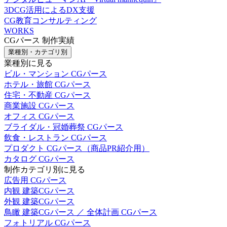
3DCG活用によるDX支援
CG教育コンサルティング
WORKS
CGパース 制作実績
業種別・カテゴリ別
業種別に見る
ビル・マンション CGパース
ホテル・旅館 CGパース
住宅・不動産 CGパース
商業施設 CGパース
オフィス CGパース
ブライダル・冠婚葬祭 CGパース
飲食・レストラン CGパース
プロダクト CGパース（商品PR紹介用）
カタログ CGパース
制作カテゴリ別に見る
広告用 CGパース
内観 建築CGパース
外観 建築CGパース
鳥瞰 建築CGパース ／ 全体計画 CGパース
フォトリアル CGパース