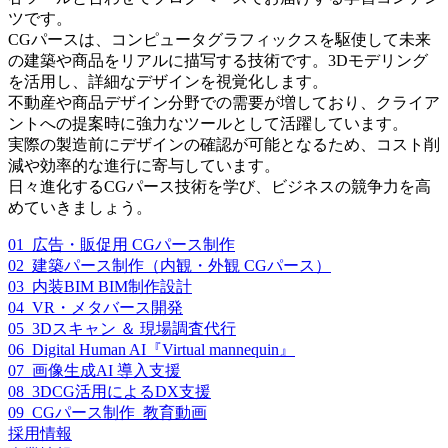
ツです。
CGパースは、コンピュータグラフィックスを駆使して未来
の建築や商品をリアルに描写する技術です。3Dモデリング
を活用し、詳細なデザインを視覚化します。
不動産や商品デザイン分野での需要が増しており、クライア
ントへの提案時に強力なツールとして活躍しています。
実際の製造前にデザインの確認が可能となるため、コスト削
減や効率的な進行に寄与しています。
日々進化するCGパース技術を学び、ビジネスの競争力を高
めていきましょう。
01_広告・販促用 CGパース制作
02_建築パース制作（内観・外観 CGパース）
03_内装BIM BIM制作設計
04_VR・メタバース開発
05_3Dスキャン ＆ 現場調査代行
06_Digital Human AI『Virtual mannequin』
07_画像生成AI 導入支援
08_3DCG活用によるDX支援
09_CGパース制作_教育動画
採用情報