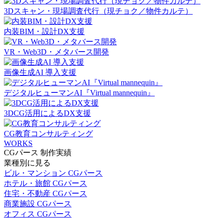
3Dスキャン・現場調査代行（現チョク／物件カルテ）
内装BIM・設計DX支援
VR・Web3D・メタバース開発
画像生成AI 導入支援
デジタルヒューマンAI『Virtual mannequin』
3DCG活用によるDX支援
CG教育コンサルティング
WORKS
CGパース 制作実績
業種別に見る
ビル・マンション CGパース
ホテル・旅館 CGパース
住宅・不動産 CGパース
商業施設 CGパース
オフィス CGパース