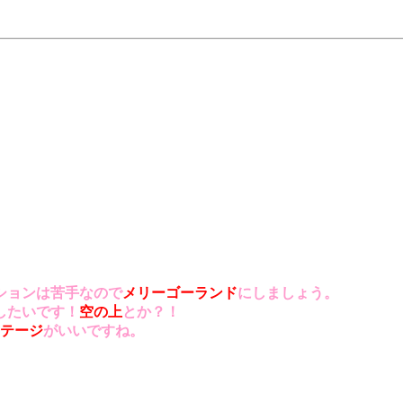
ションは苦手なので
メリーゴーランド
にしましょう。
したいです！
空の上
とか？！
テージ
がいいですね。