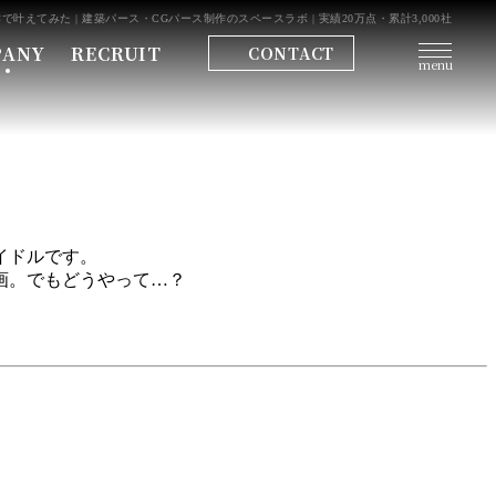
てみた | 建築パース・CGパース制作のスペースラボ | 実績20万点・累計3,000社
PANY
RECRUIT
CONTACT
menu
イドルです。
画。でもどうやって…？