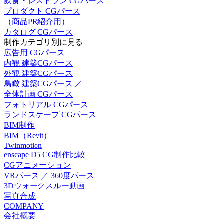
飲食・レストラン CGパース
プロダクト CGパース
（商品PR紹介用）
カタログ CGパース
制作カテゴリ別に見る
広告用 CGパース
内観 建築CGパース
外観 建築CGパース
鳥瞰 建築CGパース ／
全体計画 CGパース
フォトリアル CGパース
ランドスケープ CGパース
BIM制作
BIM（Revit）
Twinmotion
enscape D5 CG制作比較
CGアニメーション
VRパース ／ 360度パース
3Dウォークスルー動画
写真合成
COMPANY
会社概要