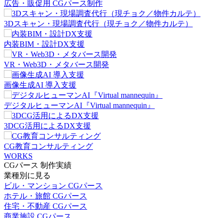
広告・販促用 CGパース制作
3Dスキャン・現場調査代行（現チョク／物件カルテ）
内装BIM・設計DX支援
VR・Web3D・メタバース開発
画像生成AI 導入支援
デジタルヒューマンAI『Virtual mannequin』
3DCG活用によるDX支援
CG教育コンサルティング
WORKS
CGパース 制作実績
業種別に見る
ビル・マンション CGパース
ホテル・旅館 CGパース
住宅・不動産 CGパース
商業施設 CGパース