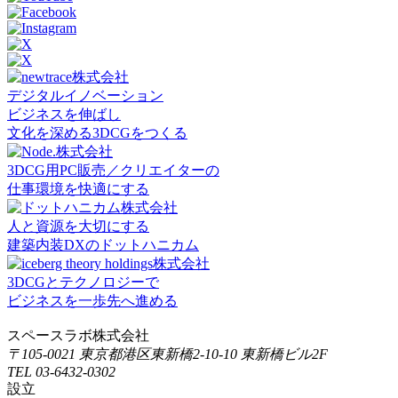
デジタルイノベーション
ビジネスを伸ばし
文化を深める3DCGをつくる
3DCG用PC販売／クリエイターの
仕事環境を快適にする
人と資源を大切にする
建築内装DXのドットハニカム
3DCGとテクノロジーで
ビジネスを一歩先へ進める
スペースラボ株式会社
〒105-0021 東京都港区東新橋2-10-10 東新橋ビル2F
TEL 03-6432-0302
設立