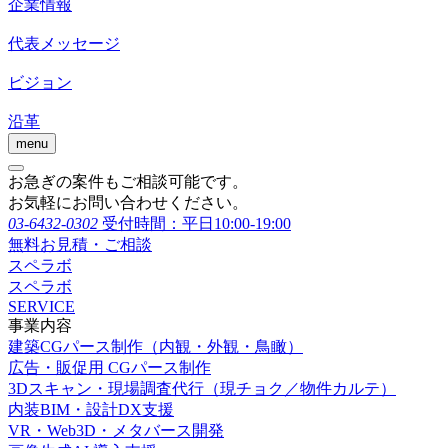
企業情報
代表メッセージ
ビジョン
沿革
menu
お急ぎの案件もご相談可能です。
お気軽にお問い合わせください。
03-6432-0302
受付時間：平日10:00-19:00
無料お見積・ご相談
スペラボ
スペラボ
SERVICE
事業内容
建築CGパース制作（内観・外観・鳥瞰）
広告・販促用 CGパース制作
3Dスキャン・現場調査代行（現チョク／物件カルテ）
内装BIM・設計DX支援
VR・Web3D・メタバース開発