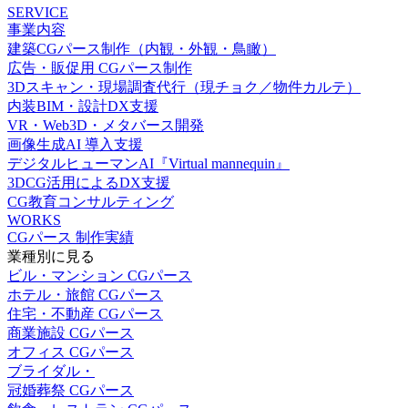
SERVICE
事業内容
建築CGパース制作（内観・外観・鳥瞰）
広告・販促用 CGパース制作
3Dスキャン・現場調査代行（現チョク／物件カルテ）
内装BIM・設計DX支援
VR・Web3D・メタバース開発
画像生成AI 導入支援
デジタルヒューマンAI『Virtual mannequin』
3DCG活用によるDX支援
CG教育コンサルティング
WORKS
CGパース 制作実績
業種別に見る
ビル・マンション CGパース
ホテル・旅館 CGパース
住宅・不動産 CGパース
商業施設 CGパース
オフィス CGパース
ブライダル・
冠婚葬祭 CGパース