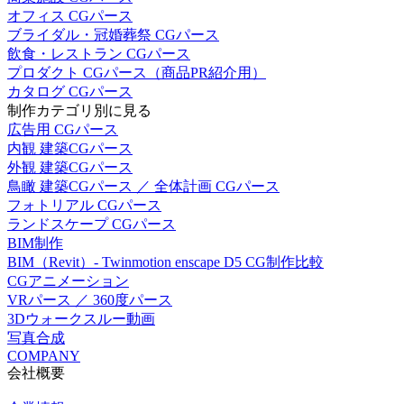
オフィス CGパース
ブライダル・冠婚葬祭 CGパース
飲食・レストラン CGパース
プロダクト CGパース（商品PR紹介用）
カタログ CGパース
制作カテゴリ別に見る
広告用 CGパース
内観 建築CGパース
外観 建築CGパース
鳥瞰 建築CGパース ／ 全体計画 CGパース
フォトリアル CGパース
ランドスケープ CGパース
BIM制作
BIM（Revit）- Twinmotion enscape D5 CG制作比較
CGアニメーション
VRパース ／ 360度パース
3Dウォークスルー動画
写真合成
COMPANY
会社概要