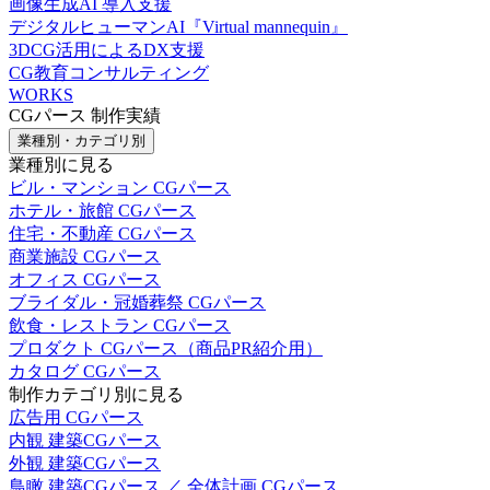
画像生成AI 導入支援
デジタルヒューマンAI『Virtual mannequin』
3DCG活用によるDX支援
CG教育コンサルティング
WORKS
CGパース 制作実績
業種別・カテゴリ別
業種別に見る
ビル・マンション CGパース
ホテル・旅館 CGパース
住宅・不動産 CGパース
商業施設 CGパース
オフィス CGパース
ブライダル・冠婚葬祭 CGパース
飲食・レストラン CGパース
プロダクト CGパース（商品PR紹介用）
カタログ CGパース
制作カテゴリ別に見る
広告用 CGパース
内観 建築CGパース
外観 建築CGパース
鳥瞰 建築CGパース ／ 全体計画 CGパース