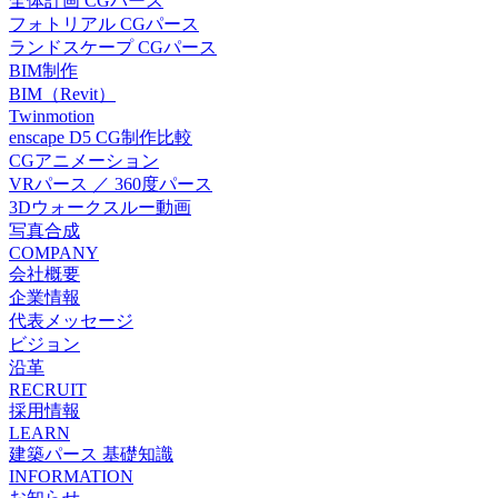
全体計画 CGパース
フォトリアル CGパース
ランドスケープ CGパース
BIM制作
BIM（Revit）
Twinmotion
enscape D5 CG制作比較
CGアニメーション
VRパース ／ 360度パース
3Dウォークスルー動画
写真合成
COMPANY
会社概要
企業情報
代表メッセージ
ビジョン
沿革
RECRUIT
採用情報
LEARN
建築パース 基礎知識
INFORMATION
お知らせ