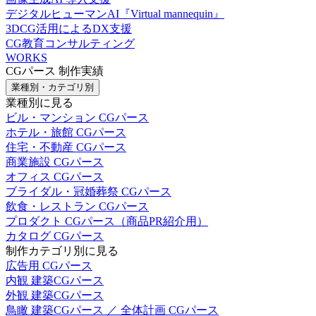
デジタルヒューマンAI『Virtual mannequin』
3DCG活用によるDX支援
CG教育コンサルティング
WORKS
CGパース 制作実績
業種別・カテゴリ別
業種別に見る
ビル・マンション CGパース
ホテル・旅館 CGパース
住宅・不動産 CGパース
商業施設 CGパース
オフィス CGパース
ブライダル・冠婚葬祭 CGパース
飲食・レストラン CGパース
プロダクト CGパース（商品PR紹介用）
カタログ CGパース
制作カテゴリ別に見る
広告用 CGパース
内観 建築CGパース
外観 建築CGパース
鳥瞰 建築CGパース ／ 全体計画 CGパース