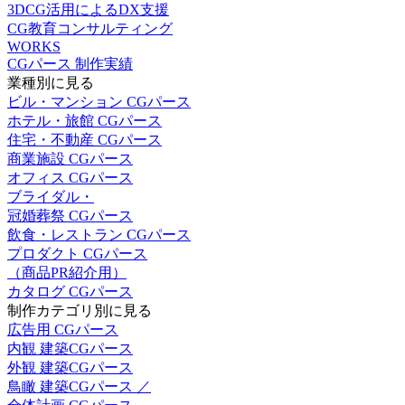
3DCG活用によるDX支援
CG教育コンサルティング
WORKS
CGパース 制作実績
業種別に見る
ビル・マンション CGパース
ホテル・旅館 CGパース
住宅・不動産 CGパース
商業施設 CGパース
オフィス CGパース
ブライダル・
冠婚葬祭 CGパース
飲食・レストラン CGパース
プロダクト CGパース
（商品PR紹介用）
カタログ CGパース
制作カテゴリ別に見る
広告用 CGパース
内観 建築CGパース
外観 建築CGパース
鳥瞰 建築CGパース ／