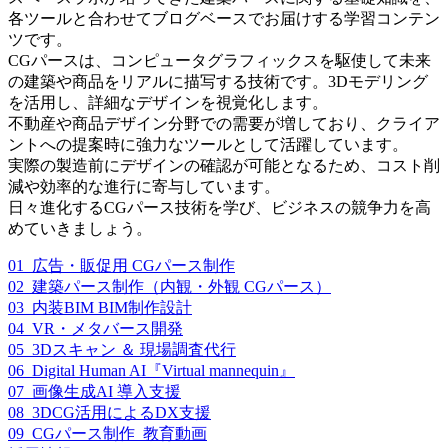
各ツールと合わせてブログベースでお届けする学習コンテン
ツです。
CGパースは、コンピュータグラフィックスを駆使して未来
の建築や商品をリアルに描写する技術です。3Dモデリング
を活用し、詳細なデザインを視覚化します。
不動産や商品デザイン分野での需要が増しており、クライア
ントへの提案時に強力なツールとして活躍しています。
実際の製造前にデザインの確認が可能となるため、コスト削
減や効率的な進行に寄与しています。
日々進化するCGパース技術を学び、ビジネスの競争力を高
めていきましょう。
01_広告・販促用 CGパース制作
02_建築パース制作（内観・外観 CGパース）
03_内装BIM BIM制作設計
04_VR・メタバース開発
05_3Dスキャン ＆ 現場調査代行
06_Digital Human AI『Virtual mannequin』
07_画像生成AI 導入支援
08_3DCG活用によるDX支援
09_CGパース制作_教育動画