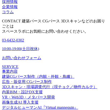
採用情報
企業情報
コラム
CONTACT
建築パース CGパース 3Dスキャンなどのお困り
ごとは
スペースラボにお気軽にお問い合わせください。
03-6432-0302
10:00-19:00(土日祝休)
お問い合わせフォーム
SERVICE
事業内容
建築CGパース制作（内観・外観・鳥瞰）
広告・販促用 CGパース制作
3Dスキャン・現場調査代行（現チョク／物件カルテ）
内装BIM・設計DX支援
VR・Web3D・メタバース開発
画像生成AI 導入支援
デジタルヒューマンAI『Virtual mannequin』