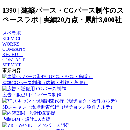
1390 | 建築パース・CGパース制作のス
ペースラボ | 実績20万点・累計3,000社
スペラボ
SERVICE
WORKS
COMPANY
RECRUIT
CONTACT
SERVICE
事業内容
建築CGパース制作（内観・外観・鳥瞰）
広告・販促用 CGパース制作
3Dスキャン・現場調査代行（現チョク／物件カルテ）
内装BIM・設計DX支援