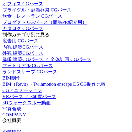
オフィス CGパース
ブライダル・冠婚葬祭 CGパース
飲食・レストラン CGパース
プロダクト CGパース（商品PR紹介用）
カタログ CGパース
制作カテゴリ別に見る
広告用 CGパース
内観 建築CGパース
外観 建築CGパース
鳥瞰 建築CGパース ／ 全体計画 CGパース
フォトリアル CGパース
ランドスケープ CGパース
BIM制作
BIM（Revit）- Twinmotion enscape D5 CG制作比較
CGアニメーション
VRパース ／ 360度パース
3Dウォークスルー動画
写真合成
COMPANY
会社概要
企業情報