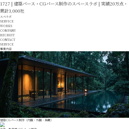
1727 | 建築パース・CGパース制作のスペースラボ | 実績20万点・
累計3,000社
スペラボ
SERVICE
WORKS
COMPANY
RECRUIT
CONTACT
SERVICE
事業内容
建築CGパース制作（内観・外観・鳥瞰）