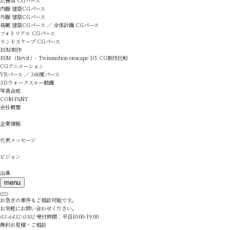
広告用 CGパース
内観 建築CGパース
外観 建築CGパース
鳥瞰 建築CGパース ／ 全体計画 CGパース
フォトリアル CGパース
ランドスケープ CGパース
BIM制作
BIM（Revit）- Twinmotion enscape D5 CG制作比較
CGアニメーション
VRパース ／ 360度パース
3Dウォークスルー動画
写真合成
COMPANY
会社概要
企業情報
代表メッセージ
ビジョン
沿革
menu
お急ぎの案件もご相談可能です。
お気軽にお問い合わせください。
03-6432-0302
受付時間：平日10:00-19:00
無料お見積・ご相談