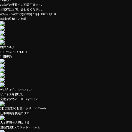
お急ぎの案件もご相談可能です。
お気軽にお問い合わせください。
03-6432-0302
受付時間：平日10:00-19:00
無料お見積・ご相談
物件カルテ
PRIVACY POLICY
利用規約
デジタルイノベーション
ビジネスを伸ばし
文化を深める3DCGをつくる
3DCG用PC販売／クリエイターの
仕事環境を快適にする
人と資源を大切にする
建築内装DXのドットハニカム