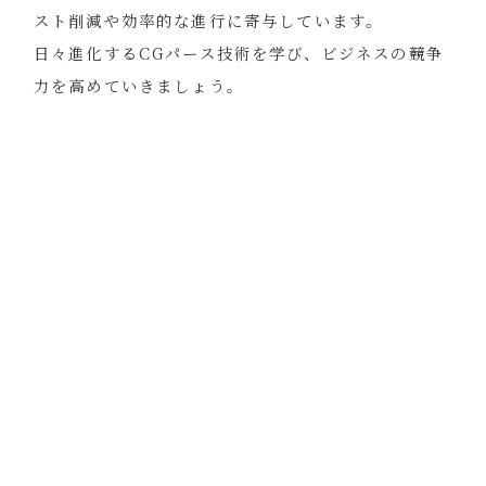
スト削減や効率的な進行に寄与しています。
日々進化するCGパース技術を学び、ビジネスの競争
力を高めていきましょう。
01_広告・販促用 CGパ
ース制作
02_建築パース制作
（内観・外観 CGパー
ス）
03_内装BIM BIM制作
設計