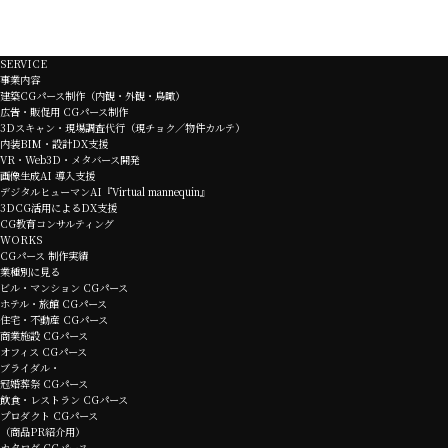
SERVICE
事業内容
建築CGパース制作（内観・外観・鳥瞰）
広告・販促用 CGパース制作
3Dスキャン・現場調査代行（現チョク／物件カルテ）
内装BIM・設計DX支援
VR・Web3D・メタバース開発
画像生成AI 導入支援
デジタルヒューマンAI『Virtual mannequin』
3DCG活用によるDX支援
CG教育コンサルティング
WORKS
CGパース 制作実績
業種別に見る
ビル・マンション CGパース
ホテル・旅館 CGパース
住宅・不動産 CGパース
商業施設 CGパース
オフィス CGパース
ブライダル・
冠婚葬祭 CGパース
飲食・レストラン CGパース
プロダクト CGパース
（商品PR紹介用）
カタログ CGパース