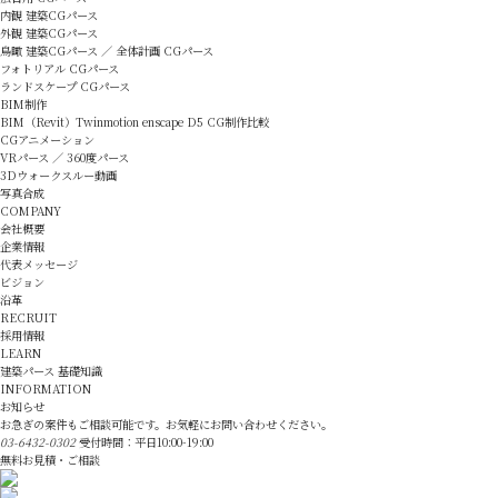
内観 建築CGパース
外観 建築CGパース
鳥瞰 建築CGパース ／ 全体計画 CGパース
フォトリアル CGパース
ランドスケープ CGパース
BIM制作
BIM（Revit）Twinmotion enscape D5 CG制作比較
CGアニメーション
VRパース ／ 360度パース
3Dウォークスルー動画
写真合成
COMPANY
会社概要
企業情報
代表メッセージ
ビジョン
沿革
RECRUIT
採用情報
LEARN
建築パース 基礎知識
INFORMATION
お知らせ
お急ぎの案件もご相談可能です。お気軽にお問い合わせください。
03-6432-0302
受付時間：平日10:00-19:00
無料お見積・ご相談