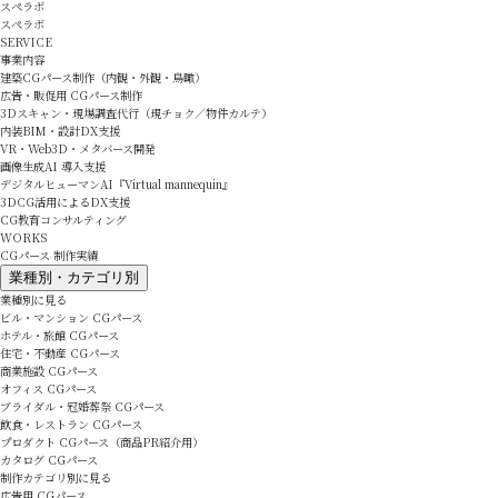
スペラボ
スペラボ
SERVICE
事業内容
建築CGパース制作（内観・外観・鳥瞰）
広告・販促用 CGパース制作
3Dスキャン・現場調査代行（現チョク／物件カルテ）
内装BIM・設計DX支援
VR・Web3D・メタバース開発
画像生成AI 導入支援
デジタルヒューマンAI『Virtual mannequin』
3DCG活用によるDX支援
CG教育コンサルティング
WORKS
CGパース 制作実績
業種別・カテゴリ別
業種別に見る
ビル・マンション CGパース
ホテル・旅館 CGパース
住宅・不動産 CGパース
商業施設 CGパース
オフィス CGパース
ブライダル・冠婚葬祭 CGパース
飲食・レストラン CGパース
プロダクト CGパース（商品PR紹介用）
カタログ CGパース
制作カテゴリ別に見る
広告用 CGパース