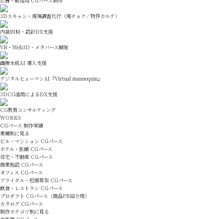
広告・販促用 CGパース制作
3Dスキャン・現場調査代行（現チョク／物件カルテ）
内装BIM・設計DX支援
VR・Web3D・メタバース開発
画像生成AI 導入支援
デジタルヒューマンAI『Virtual mannequin』
3DCG活用によるDX支援
CG教育コンサルティング
WORKS
CGパース 制作実績
業種別に見る
ビル・マンション CGパース
ホテル・旅館 CGパース
住宅・不動産 CGパース
商業施設 CGパース
オフィス CGパース
ブライダル・冠婚葬祭 CGパース
飲食・レストラン CGパース
プロダクト CGパース（商品PR紹介用）
カタログ CGパース
制作カテゴリ別に見る