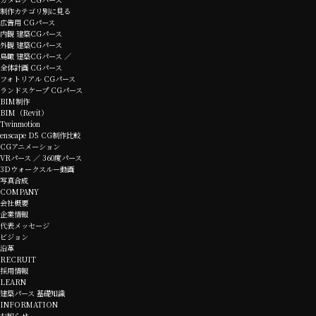
制作カテゴリ別に見る
広告用 CGパース
内観 建築CGパース
外観 建築CGパース
鳥瞰 建築CGパース ／
全体計画 CGパース
フォトリアル CGパース
ランドスケープ CGパース
BIM制作
BIM（Revit）
Twinmotion
enscape D5 CG制作比較
CGアニメーション
VRパース ／ 360度パース
3Dウォークスルー動画
写真合成
COMPANY
会社概要
企業情報
代表メッセージ
ビジョン
沿革
RECRUIT
採用情報
LEARN
建築パース 基礎知識
INFORMATION
お知らせ