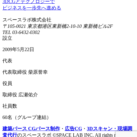
3DCGとテクノロジーで
ビジネスを一歩先へ進める
スペースラボ株式会社
〒105-0021 東京都港区東新橋2-10-10 東新橋ビル2F
TEL 03-6432-0302
設立
2009年5月22日
代表
代表取締役 柴原誉幸
役員
取締役 広瀬佑介
社員数
60名（グループ連結）
建築パース CGパース制作
・
広告CG
・
3Dスキャン・現場調
査代行
のスペースラボ ©SPACE LAB INC. All rights reserved.