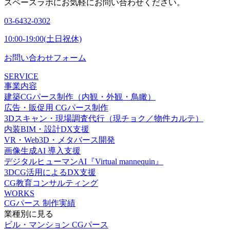
スペースラボにお気軽にお問い合わせください。
03-6432-0302
10:00-19:00(土日祝休)
お問い合わせフォーム
SERVICE
事業内容
建築CGパース制作（内観・外観・鳥瞰）
広告・販促用 CGパース制作
3Dスキャン・現場調査代行（現チョク／物件カルテ）
内装BIM・設計DX支援
VR・Web3D・メタバース開発
画像生成AI 導入支援
デジタルヒューマンAI『Virtual mannequin』
3DCG活用によるDX支援
CG教育コンサルティング
WORKS
CGパース 制作実績
業種別に見る
ビル・マンション CGパース