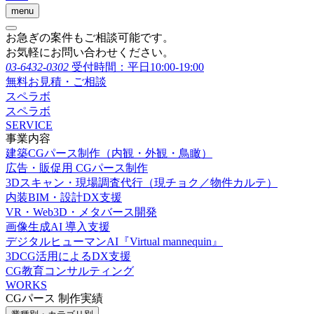
menu
お急ぎの案件もご相談可能です。
お気軽にお問い合わせください。
03-6432-0302
受付時間：平日10:00-19:00
無料お見積・ご相談
スペラボ
スペラボ
SERVICE
事業内容
建築CGパース制作（内観・外観・鳥瞰）
広告・販促用 CGパース制作
3Dスキャン・現場調査代行（現チョク／物件カルテ）
内装BIM・設計DX支援
VR・Web3D・メタバース開発
画像生成AI 導入支援
デジタルヒューマンAI『Virtual mannequin』
3DCG活用によるDX支援
CG教育コンサルティング
WORKS
CGパース 制作実績