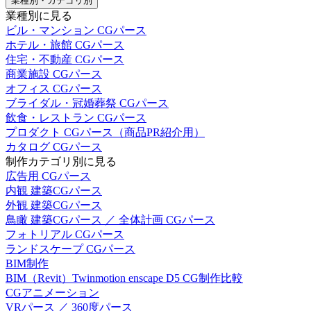
業種別・カテゴリ別
業種別に見る
ビル・マンション CGパース
ホテル・旅館 CGパース
住宅・不動産 CGパース
商業施設 CGパース
オフィス CGパース
ブライダル・冠婚葬祭 CGパース
飲食・レストラン CGパース
プロダクト CGパース（商品PR紹介用）
カタログ CGパース
制作カテゴリ別に見る
広告用 CGパース
内観 建築CGパース
外観 建築CGパース
鳥瞰 建築CGパース ／ 全体計画 CGパース
フォトリアル CGパース
ランドスケープ CGパース
BIM制作
BIM（Revit）Twinmotion enscape D5 CG制作比較
CGアニメーション
VRパース ／ 360度パース