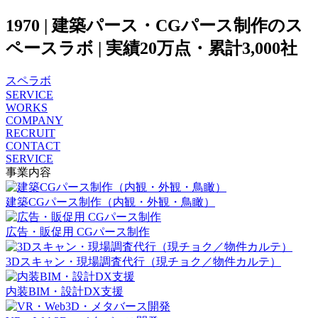
1970 | 建築パース・CGパース制作のス
ペースラボ | 実績20万点・累計3,000社
スペラボ
SERVICE
WORKS
COMPANY
RECRUIT
CONTACT
SERVICE
事業内容
建築CGパース制作（内観・外観・鳥瞰）
広告・販促用 CGパース制作
3Dスキャン・現場調査代行（現チョク／物件カルテ）
内装BIM・設計DX支援