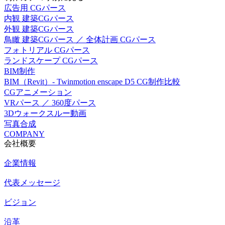
広告用 CGパース
内観 建築CGパース
外観 建築CGパース
鳥瞰 建築CGパース ／ 全体計画 CGパース
フォトリアル CGパース
ランドスケープ CGパース
BIM制作
BIM（Revit）- Twinmotion enscape D5 CG制作比較
CGアニメーション
VRパース ／ 360度パース
3Dウォークスルー動画
写真合成
COMPANY
会社概要
企業情報
代表メッセージ
ビジョン
沿革