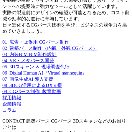
不動産や商品デザイン分野での需要が増しており、クライア
ントへの提案時に強力なツールとして活躍しています。
実際の製造前にデザインの確認が可能となるため、コスト削
減や効率的な進行に寄与しています。
日々進化するCGパース技術を学び、ビジネスの競争力を高
めていきましょう。
01_広告・販促用 CGパース制作
02_建築パース制作（内観・外観 CGパース）
03_内装BIM BIM制作設計
04_VR・メタバース開発
05_3Dスキャン ＆ 現場調査代行
06_Digital Human AI『Virtual mannequin』
07_画像生成AI 導入支援
08_3DCG活用によるDX支援
09_CGパース制作_教育動画
採用情報
企業情報
コラム
CONTACT
建築パース CGパース 3Dスキャンなどのお困り
ごとは