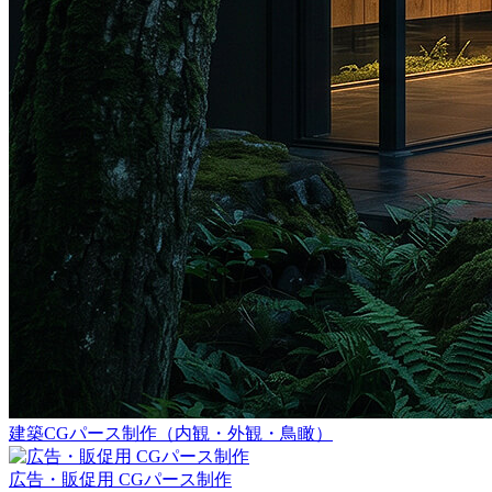
建築CGパース制作（内観・外観・鳥瞰）
広告・販促用 CGパース制作