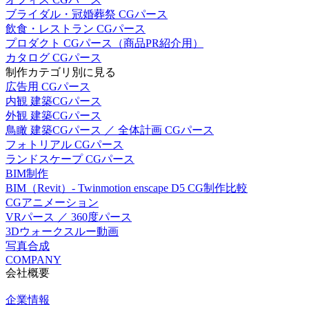
ブライダル・冠婚葬祭 CGパース
飲食・レストラン CGパース
プロダクト CGパース（商品PR紹介用）
カタログ CGパース
制作カテゴリ別に見る
広告用 CGパース
内観 建築CGパース
外観 建築CGパース
鳥瞰 建築CGパース ／ 全体計画 CGパース
フォトリアル CGパース
ランドスケープ CGパース
BIM制作
BIM（Revit）- Twinmotion enscape D5 CG制作比較
CGアニメーション
VRパース ／ 360度パース
3Dウォークスルー動画
写真合成
COMPANY
会社概要
企業情報