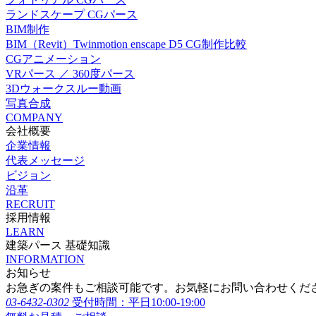
ランドスケープ CGパース
BIM制作
BIM（Revit）Twinmotion enscape D5 CG制作比較
CGアニメーション
VRパース ／ 360度パース
3Dウォークスルー動画
写真合成
COMPANY
会社概要
企業情報
代表メッセージ
ビジョン
沿革
RECRUIT
採用情報
LEARN
建築パース 基礎知識
INFORMATION
お知らせ
お急ぎの案件もご相談可能です。お気軽にお問い合わせくだ
03-6432-0302
受付時間：平日10:00-19:00