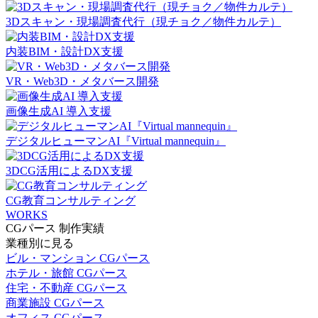
3Dスキャン・現場調査代行（現チョク／物件カルテ）
内装BIM・設計DX支援
VR・Web3D・メタバース開発
画像生成AI 導入支援
デジタルヒューマンAI『Virtual mannequin』
3DCG活用によるDX支援
CG教育コンサルティング
WORKS
CGパース 制作実績
業種別に見る
ビル・マンション CGパース
ホテル・旅館 CGパース
住宅・不動産 CGパース
商業施設 CGパース
オフィス CGパース