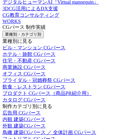
デジタルヒューマンAI『Virtual mannequin』
3DCG活用によるDX支援
CG教育コンサルティング
WORKS
CGパース 制作実績
業種別・カテゴリ別
業種別に見る
ビル・マンション CGパース
ホテル・旅館 CGパース
住宅・不動産 CGパース
商業施設 CGパース
オフィス CGパース
ブライダル・冠婚葬祭 CGパース
飲食・レストラン CGパース
プロダクト CGパース（商品PR紹介用）
カタログ CGパース
制作カテゴリ別に見る
広告用 CGパース
内観 建築CGパース
外観 建築CGパース
鳥瞰 建築CGパース ／ 全体計画 CGパース
フォトリアル CGパース