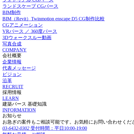
ランドスケープ CGパース
BIM制作
BIM（Revit）Twinmotion enscape D5 CG制作比較
CGアニメーション
VRパース ／ 360度パース
3Dウォークスルー動画
写真合成
COMPANY
会社概要
企業情報
代表メッセージ
ビジョン
沿革
RECRUIT
採用情報
LEARN
建築パース 基礎知識
INFORMATION
お知らせ
お急ぎの案件もご相談可能です。お気軽にお問い合わせくだ
03-6432-0302
受付時間：平日10:00-19:00