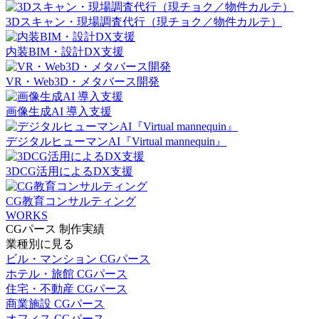
3Dスキャン・現場調査代行（現チョク／物件カルテ）
内装BIM・設計DX支援
VR・Web3D・メタバース開発
画像生成AI 導入支援
デジタルヒューマンAI『Virtual mannequin』
3DCG活用によるDX支援
CG教育コンサルティング
WORKS
CGパース 制作実績
業種別に見る
ビル・マンション CGパース
ホテル・旅館 CGパース
住宅・不動産 CGパース
商業施設 CGパース
オフィス CGパース