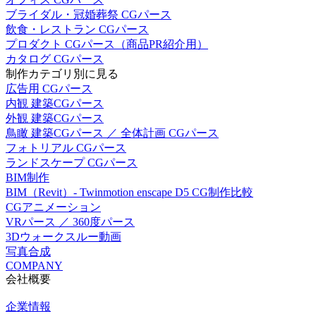
ブライダル・冠婚葬祭 CGパース
飲食・レストラン CGパース
プロダクト CGパース（商品PR紹介用）
カタログ CGパース
制作カテゴリ別に見る
広告用 CGパース
内観 建築CGパース
外観 建築CGパース
鳥瞰 建築CGパース ／ 全体計画 CGパース
フォトリアル CGパース
ランドスケープ CGパース
BIM制作
BIM（Revit）- Twinmotion enscape D5 CG制作比較
CGアニメーション
VRパース ／ 360度パース
3Dウォークスルー動画
写真合成
COMPANY
会社概要
企業情報