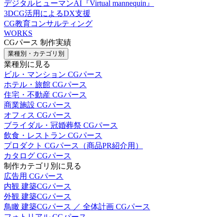
デジタルヒューマンAI『Virtual mannequin』
3DCG活用によるDX支援
CG教育コンサルティング
WORKS
CGパース 制作実績
業種別・カテゴリ別
業種別に見る
ビル・マンション CGパース
ホテル・旅館 CGパース
住宅・不動産 CGパース
商業施設 CGパース
オフィス CGパース
ブライダル・冠婚葬祭 CGパース
飲食・レストラン CGパース
プロダクト CGパース（商品PR紹介用）
カタログ CGパース
制作カテゴリ別に見る
広告用 CGパース
内観 建築CGパース
外観 建築CGパース
鳥瞰 建築CGパース ／ 全体計画 CGパース
フォトリアル CGパース