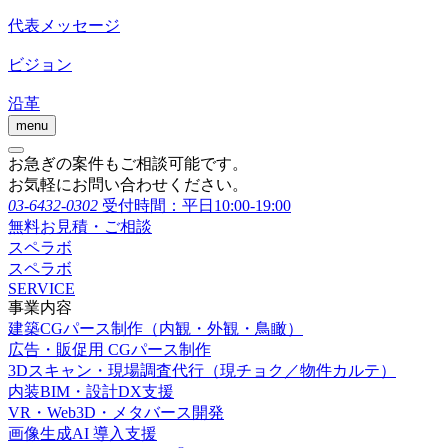
代表メッセージ
ビジョン
沿革
menu
お急ぎの案件もご相談可能です。
お気軽にお問い合わせください。
03-6432-0302
受付時間：平日10:00-19:00
無料お見積・ご相談
スペラボ
スペラボ
SERVICE
事業内容
建築CGパース制作（内観・外観・鳥瞰）
広告・販促用 CGパース制作
3Dスキャン・現場調査代行（現チョク／物件カルテ）
内装BIM・設計DX支援
VR・Web3D・メタバース開発
画像生成AI 導入支援