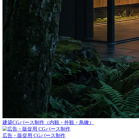
建築CGパース制作（内観・外観・鳥瞰）
広告・販促用 CGパース制作