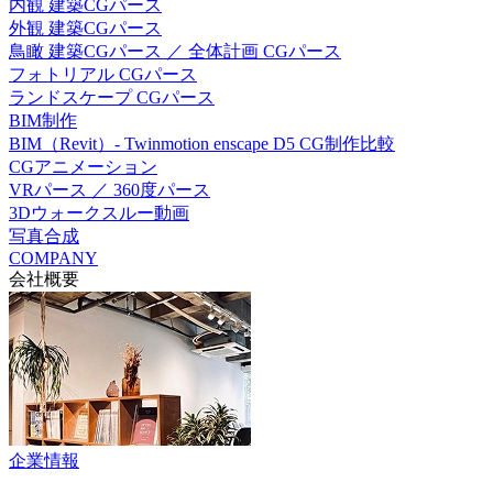
内観 建築CGパース
外観 建築CGパース
鳥瞰 建築CGパース ／ 全体計画 CGパース
フォトリアル CGパース
ランドスケープ CGパース
BIM制作
BIM（Revit）- Twinmotion enscape D5 CG制作比較
CGアニメーション
VRパース ／ 360度パース
3Dウォークスルー動画
写真合成
COMPANY
会社概要
企業情報