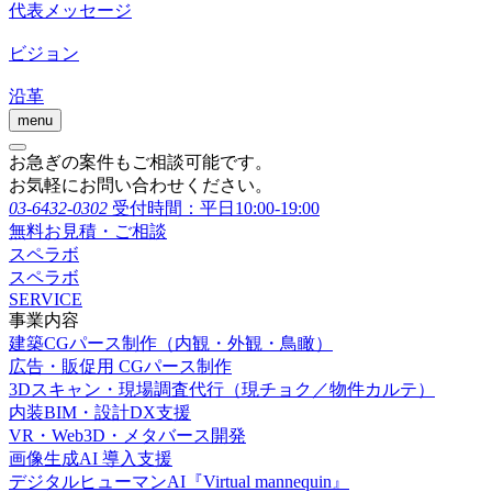
代表メッセージ
ビジョン
沿革
menu
お急ぎの案件もご相談可能です。
お気軽にお問い合わせください。
03-6432-0302
受付時間：平日10:00-19:00
無料お見積・ご相談
スペラボ
スペラボ
SERVICE
事業内容
建築CGパース制作（内観・外観・鳥瞰）
広告・販促用 CGパース制作
3Dスキャン・現場調査代行（現チョク／物件カルテ）
内装BIM・設計DX支援
VR・Web3D・メタバース開発
画像生成AI 導入支援
デジタルヒューマンAI『Virtual mannequin』