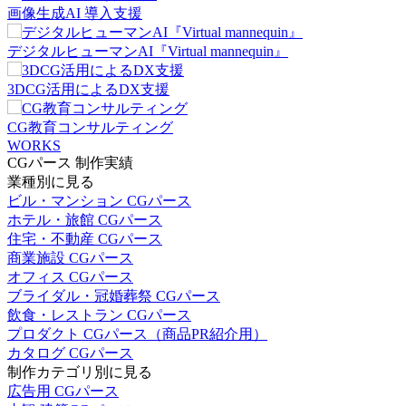
画像生成AI 導入支援
デジタルヒューマンAI『Virtual mannequin』
3DCG活用によるDX支援
CG教育コンサルティング
WORKS
CGパース 制作実績
業種別に見る
ビル・マンション CGパース
ホテル・旅館 CGパース
住宅・不動産 CGパース
商業施設 CGパース
オフィス CGパース
ブライダル・冠婚葬祭 CGパース
飲食・レストラン CGパース
プロダクト CGパース（商品PR紹介用）
カタログ CGパース
制作カテゴリ別に見る
広告用 CGパース