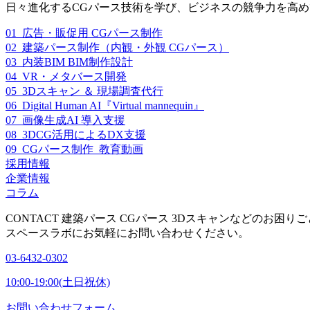
日々進化するCGパース技術を学び、ビジネスの競争力を高
01_広告・販促用 CGパース制作
02_建築パース制作（内観・外観 CGパース）
03_内装BIM BIM制作設計
04_VR・メタバース開発
05_3Dスキャン ＆ 現場調査代行
06_Digital Human AI『Virtual mannequin』
07_画像生成AI 導入支援
08_3DCG活用によるDX支援
09_CGパース制作_教育動画
採用情報
企業情報
コラム
CONTACT
建築パース CGパース 3Dスキャンなどのお困りご
スペースラボにお気軽にお問い合わせください。
03-6432-0302
10:00-19:00(土日祝休)
お問い合わせフォーム