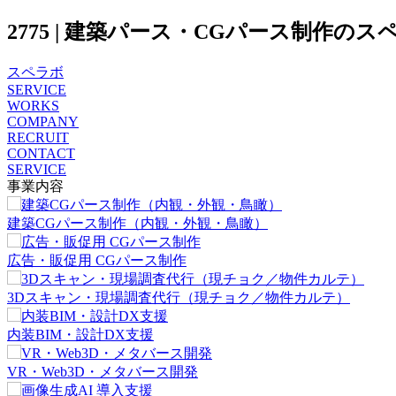
2775 | 建築パース・CGパース制作のスペ
スペラボ
SERVICE
WORKS
COMPANY
RECRUIT
CONTACT
SERVICE
事業内容
建築CGパース制作（内観・外観・鳥瞰）
広告・販促用 CGパース制作
3Dスキャン・現場調査代行（現チョク／物件カルテ）
内装BIM・設計DX支援
VR・Web3D・メタバース開発