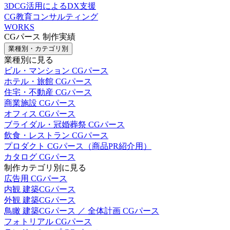
3DCG活用によるDX支援
CG教育コンサルティング
WORKS
CGパース 制作実績
業種別・カテゴリ別
業種別に見る
ビル・マンション CGパース
ホテル・旅館 CGパース
住宅・不動産 CGパース
商業施設 CGパース
オフィス CGパース
ブライダル・冠婚葬祭 CGパース
飲食・レストラン CGパース
プロダクト CGパース（商品PR紹介用）
カタログ CGパース
制作カテゴリ別に見る
広告用 CGパース
内観 建築CGパース
外観 建築CGパース
鳥瞰 建築CGパース ／ 全体計画 CGパース
フォトリアル CGパース