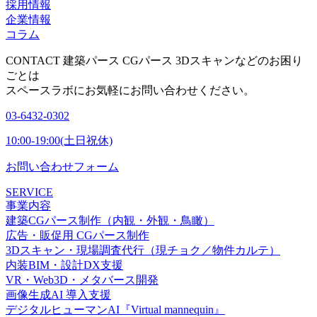
採用情報
企業情報
コラム
CONTACT
建築パース CGパース 3Dスキャンなどのお困り
ごとは
スペースラボにお気軽にお問い合わせください。
03-6432-0302
10:00-19:00(土日祝休)
お問い合わせフォーム
SERVICE
事業内容
建築CGパース制作（内観・外観・鳥瞰）
広告・販促用 CGパース制作
3Dスキャン・現場調査代行（現チョク／物件カルテ）
内装BIM・設計DX支援
VR・Web3D・メタバース開発
画像生成AI 導入支援
デジタルヒューマンAI『Virtual mannequin』