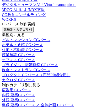
デジタルヒューマンAI『Virtual mannequin』
3DCG活用によるDX支援
CG教育コンサルティング
WORKS
CGパース 制作実績
業種別・カテゴリ別
業種別に見る
ビル・マンション CGパース
ホテル・旅館 CGパース
住宅・不動産 CGパース
商業施設 CGパース
オフィス CGパース
ブライダル・冠婚葬祭 CGパース
飲食・レストラン CGパース
プロダクト CGパース（商品PR紹介用）
カタログ CGパース
制作カテゴリ別に見る
広告用 CGパース
内観 建築CGパース
外観 建築CGパース
鳥瞰 建築CGパース ／ 全体計画 CGパース