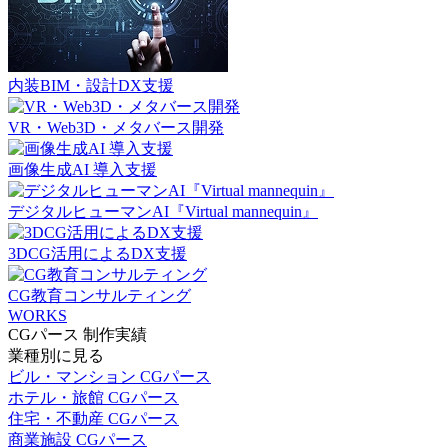
内装BIM・設計DX支援
VR・Web3D・メタバース開発
画像生成AI 導入支援
デジタルヒューマンAI『Virtual mannequin』
3DCG活用によるDX支援
CG教育コンサルティング
WORKS
CGパース 制作実績
業種別に見る
ビル・マンション CGパース
ホテル・旅館 CGパース
住宅・不動産 CGパース
商業施設 CGパース