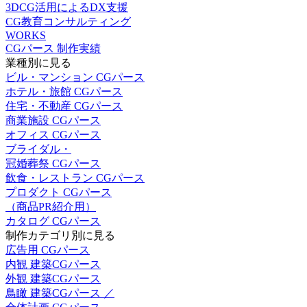
3DCG活用によるDX支援
CG教育コンサルティング
WORKS
CGパース 制作実績
業種別に見る
ビル・マンション CGパース
ホテル・旅館 CGパース
住宅・不動産 CGパース
商業施設 CGパース
オフィス CGパース
ブライダル・
冠婚葬祭 CGパース
飲食・レストラン CGパース
プロダクト CGパース
（商品PR紹介用）
カタログ CGパース
制作カテゴリ別に見る
広告用 CGパース
内観 建築CGパース
外観 建築CGパース
鳥瞰 建築CGパース ／