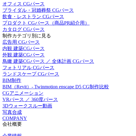
オフィス CGパース
ブライダル・冠婚葬祭 CGパース
飲食・レストラン CGパース
プロダクト CGパース（商品PR紹介用）
カタログ CGパース
制作カテゴリ別に見る
広告用 CGパース
内観 建築CGパース
外観 建築CGパース
鳥瞰 建築CGパース ／ 全体計画 CGパース
フォトリアル CGパース
ランドスケープ CGパース
BIM制作
BIM（Revit）- Twinmotion enscape D5 CG制作比較
CGアニメーション
VRパース ／ 360度パース
3Dウォークスルー動画
写真合成
COMPANY
会社概要
企業情報