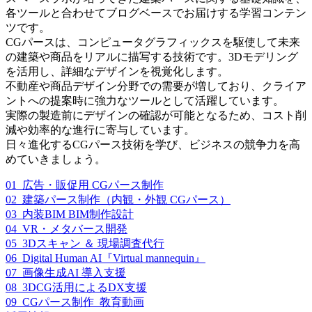
各ツールと合わせてブログベースでお届けする学習コンテン
ツです。
CGパースは、コンピュータグラフィックスを駆使して未来
の建築や商品をリアルに描写する技術です。3Dモデリング
を活用し、詳細なデザインを視覚化します。
不動産や商品デザイン分野での需要が増しており、クライア
ントへの提案時に強力なツールとして活躍しています。
実際の製造前にデザインの確認が可能となるため、コスト削
減や効率的な進行に寄与しています。
日々進化するCGパース技術を学び、ビジネスの競争力を高
めていきましょう。
01_広告・販促用 CGパース制作
02_建築パース制作（内観・外観 CGパース）
03_内装BIM BIM制作設計
04_VR・メタバース開発
05_3Dスキャン ＆ 現場調査代行
06_Digital Human AI『Virtual mannequin』
07_画像生成AI 導入支援
08_3DCG活用によるDX支援
09_CGパース制作_教育動画