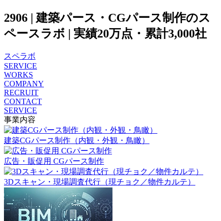
2906 | 建築パース・CGパース制作のス
ペースラボ | 実績20万点・累計3,000社
スペラボ
SERVICE
WORKS
COMPANY
RECRUIT
CONTACT
SERVICE
事業内容
建築CGパース制作（内観・外観・鳥瞰）
広告・販促用 CGパース制作
3Dスキャン・現場調査代行（現チョク／物件カルテ）