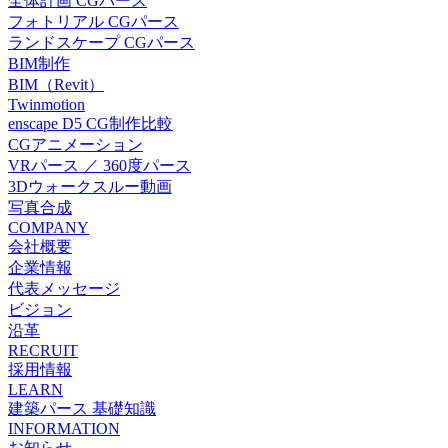
全体計画 CGパース
フォトリアル CGパース
ランドスケープ CGパース
BIM制作
BIM（Revit）
Twinmotion
enscape D5 CG制作比較
CGアニメーション
VRパース ／ 360度パース
3Dウォークスルー動画
写真合成
COMPANY
会社概要
企業情報
代表メッセージ
ビジョン
沿革
RECRUIT
採用情報
LEARN
建築パース 基礎知識
INFORMATION
お知らせ