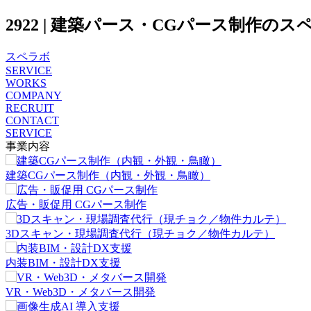
2922 | 建築パース・CGパース制作のスペ
スペラボ
SERVICE
WORKS
COMPANY
RECRUIT
CONTACT
SERVICE
事業内容
建築CGパース制作（内観・外観・鳥瞰）
広告・販促用 CGパース制作
3Dスキャン・現場調査代行（現チョク／物件カルテ）
内装BIM・設計DX支援
VR・Web3D・メタバース開発