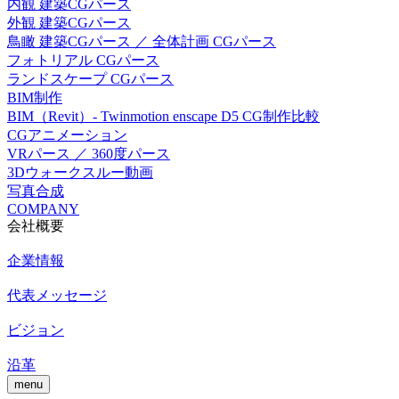
内観 建築CGパース
外観 建築CGパース
鳥瞰 建築CGパース ／ 全体計画 CGパース
フォトリアル CGパース
ランドスケープ CGパース
BIM制作
BIM（Revit）- Twinmotion enscape D5 CG制作比較
CGアニメーション
VRパース ／ 360度パース
3Dウォークスルー動画
写真合成
COMPANY
会社概要
企業情報
代表メッセージ
ビジョン
沿革
menu