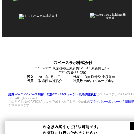
スペースラボ株式会社
〒105-0021 東京都港区東新橋2-10-10 東新橋ビル2F
TEL 03-6432-0302
設立
2009年5月22日
代表
代表取締役 柴原誉幸
役員
取締役 広瀬佑介
社員数
60名（グループ連結）
建築パース CGパース制作
・
広告CG
・
3Dスキャン・現場調査代行
のスペースラボ ©SPACE L
INC. All rights reserved.
このサイトはreCAPTCHAによって保護されており、Googleの
プライバシーポリシー
と
利用規
が適用されます。
お急ぎの案件もご相談可能です。
お気軽にお問い合わせください。