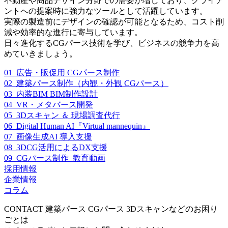
不動産や商品デザイン分野での需要が増しており、クライア
ントへの提案時に強力なツールとして活躍しています。
実際の製造前にデザインの確認が可能となるため、コスト削
減や効率的な進行に寄与しています。
日々進化するCGパース技術を学び、ビジネスの競争力を高
めていきましょう。
01_広告・販促用 CGパース制作
02_建築パース制作（内観・外観 CGパース）
03_内装BIM BIM制作設計
04_VR・メタバース開発
05_3Dスキャン ＆ 現場調査代行
06_Digital Human AI『Virtual mannequin』
07_画像生成AI 導入支援
08_3DCG活用によるDX支援
09_CGパース制作_教育動画
採用情報
企業情報
コラム
CONTACT
建築パース CGパース 3Dスキャンなどのお困り
ごとは