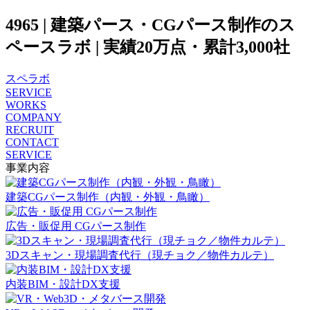
4965 | 建築パース・CGパース制作のス
ペースラボ | 実績20万点・累計3,000社
スペラボ
SERVICE
WORKS
COMPANY
RECRUIT
CONTACT
SERVICE
事業内容
建築CGパース制作（内観・外観・鳥瞰）
広告・販促用 CGパース制作
3Dスキャン・現場調査代行（現チョク／物件カルテ）
内装BIM・設計DX支援