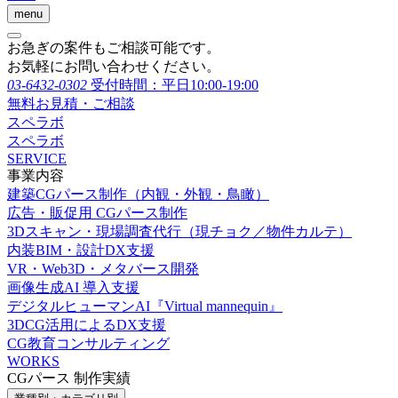
menu
お急ぎの案件もご相談可能です。
お気軽にお問い合わせください。
03-6432-0302
受付時間：平日10:00-19:00
無料お見積・ご相談
スペラボ
スペラボ
SERVICE
事業内容
建築CGパース制作（内観・外観・鳥瞰）
広告・販促用 CGパース制作
3Dスキャン・現場調査代行（現チョク／物件カルテ）
内装BIM・設計DX支援
VR・Web3D・メタバース開発
画像生成AI 導入支援
デジタルヒューマンAI『Virtual mannequin』
3DCG活用によるDX支援
CG教育コンサルティング
WORKS
CGパース 制作実績