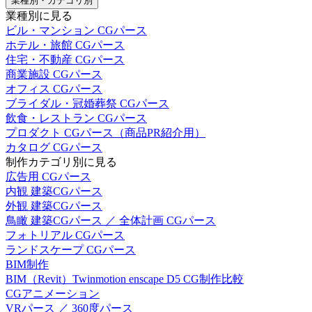
業種別・カテゴリ別
業種別に見る
ビル・マンション CGパース
ホテル・旅館 CGパース
住宅・不動産 CGパース
商業施設 CGパース
オフィス CGパース
ブライダル・冠婚葬祭 CGパース
飲食・レストラン CGパース
プロダクト CGパース（商品PR紹介用）
カタログ CGパース
制作カテゴリ別に見る
広告用 CGパース
内観 建築CGパース
外観 建築CGパース
鳥瞰 建築CGパース ／ 全体計画 CGパース
フォトリアル CGパース
ランドスケープ CGパース
BIM制作
BIM（Revit）Twinmotion enscape D5 CG制作比較
CGアニメーション
VRパース ／ 360度パース