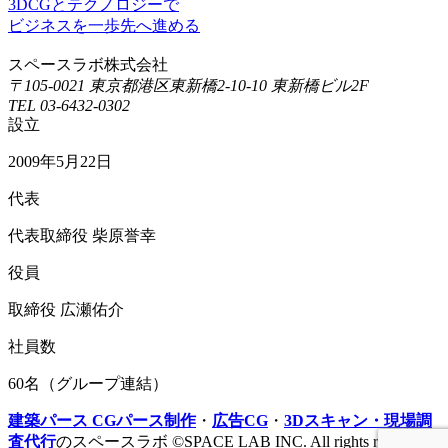
3DCGとテクノロジーで
ビジネスを一歩先へ進める
スペースラボ株式会社
〒105-0021 東京都港区東新橋2-10-10 東新橋ビル2F
TEL 03-6432-0302
設立
2009年5月22日
代表
代表取締役 柴原誉幸
役員
取締役 広瀬佑介
社員数
60名（グループ連結）
建築パース CGパース制作
・
広告CG
・
3Dスキャン・現場調
査代行
のスペースラボ ©SPACE LAB INC. All rights reserved.