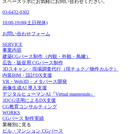
スペースラボにお気軽にお問い合わせください。
03-6432-0302
10:00-19:00(土日祝休)
お問い合わせフォーム
SERVICE
事業内容
建築CGパース制作（内観・外観・鳥瞰）
広告・販促用 CGパース制作
3Dスキャン・現場調査代行（現チョク／物件カルテ）
内装BIM・設計DX支援
VR・Web3D・メタバース開発
画像生成AI 導入支援
デジタルヒューマンAI『Virtual mannequin』
3DCG活用によるDX支援
CG教育コンサルティング
WORKS
CGパース 制作実績
業種別に見る
ビル・マンション CGパース