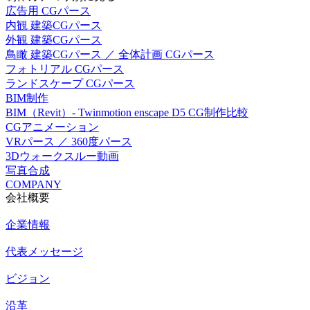
広告用 CGパース
内観 建築CGパース
外観 建築CGパース
鳥瞰 建築CGパース ／ 全体計画 CGパース
フォトリアル CGパース
ランドスケープ CGパース
BIM制作
BIM（Revit）- Twinmotion enscape D5 CG制作比較
CGアニメーション
VRパース ／ 360度パース
3Dウォークスルー動画
写真合成
COMPANY
会社概要
企業情報
代表メッセージ
ビジョン
沿革