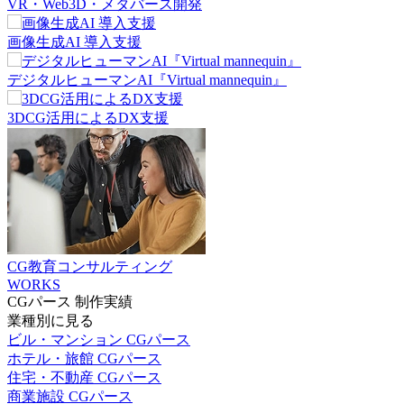
VR・Web3D・メタバース開発
画像生成AI 導入支援
デジタルヒューマンAI『Virtual mannequin』
3DCG活用によるDX支援
CG教育コンサルティング
WORKS
CGパース 制作実績
業種別に見る
ビル・マンション CGパース
ホテル・旅館 CGパース
住宅・不動産 CGパース
商業施設 CGパース