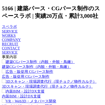
5166 | 建築パース・CGパース制作のス
ペースラボ | 実績20万点・累計3,000社
スペラボ
SERVICE
WORKS
COMPANY
RECRUIT
CONTACT
SERVICE
事業内容
建築CGパース制作（内観・外観・鳥瞰）
広告・販促用 CGパース制作
3Dスキャン・現場調査代行（現チョク／物件カルテ）
内装BIM・設計DX支援