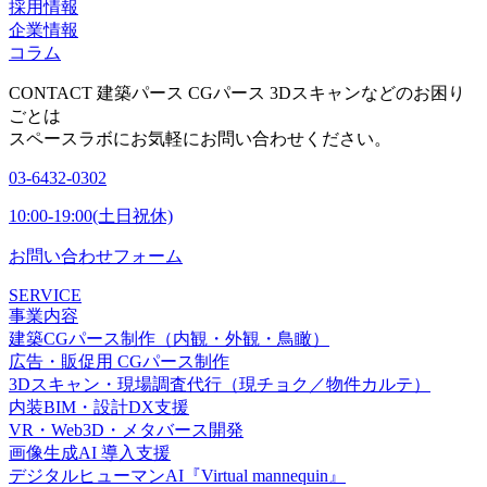
採用情報
企業情報
コラム
CONTACT
建築パース CGパース 3Dスキャンなどのお困り
ごとは
スペースラボにお気軽にお問い合わせください。
03-6432-0302
10:00-19:00(土日祝休)
お問い合わせフォーム
SERVICE
事業内容
建築CGパース制作（内観・外観・鳥瞰）
広告・販促用 CGパース制作
3Dスキャン・現場調査代行（現チョク／物件カルテ）
内装BIM・設計DX支援
VR・Web3D・メタバース開発
画像生成AI 導入支援
デジタルヒューマンAI『Virtual mannequin』