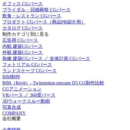
オフィス CGパース
ブライダル・冠婚葬祭 CGパース
飲食・レストラン CGパース
プロダクト CGパース（商品PR紹介用）
カタログ CGパース
制作カテゴリ別に見る
広告用 CGパース
内観 建築CGパース
外観 建築CGパース
鳥瞰 建築CGパース ／ 全体計画 CGパース
フォトリアル CGパース
ランドスケープ CGパース
BIM制作
BIM（Revit）- Twinmotion enscape D5 CG制作比較
CGアニメーション
VRパース ／ 360度パース
3Dウォークスルー動画
写真合成
COMPANY
会社概要
企業情報