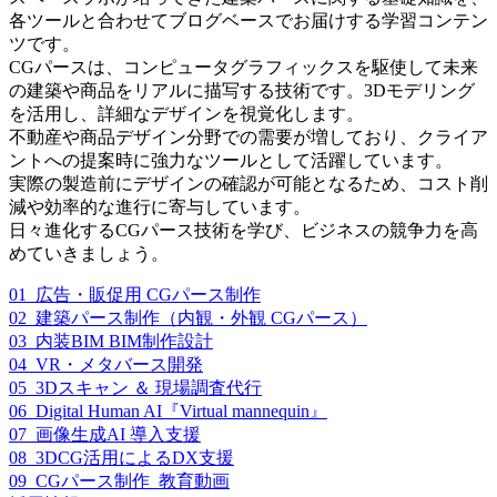
各ツールと合わせてブログベースでお届けする学習コンテン
ツです。
CGパースは、コンピュータグラフィックスを駆使して未来
の建築や商品をリアルに描写する技術です。3Dモデリング
を活用し、詳細なデザインを視覚化します。
不動産や商品デザイン分野での需要が増しており、クライア
ントへの提案時に強力なツールとして活躍しています。
実際の製造前にデザインの確認が可能となるため、コスト削
減や効率的な進行に寄与しています。
日々進化するCGパース技術を学び、ビジネスの競争力を高
めていきましょう。
01_広告・販促用 CGパース制作
02_建築パース制作（内観・外観 CGパース）
03_内装BIM BIM制作設計
04_VR・メタバース開発
05_3Dスキャン ＆ 現場調査代行
06_Digital Human AI『Virtual mannequin』
07_画像生成AI 導入支援
08_3DCG活用によるDX支援
09_CGパース制作_教育動画