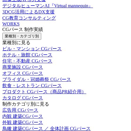
デジタルヒューマンAI『Virtual mannequin』
3DCG活用によるDX支援
CG教育コンサルティング
WORKS
CGパース 制作実績
業種別・カテゴリ別
業種別に見る
ビル・マンション CGパース
ホテル・旅館 CGパース
住宅・不動産 CGパース
商業施設 CGパース
オフィス CGパース
ブライダル・冠婚葬祭 CGパース
飲食・レストラン CGパース
プロダクト CGパース（商品PR紹介用）
カタログ CGパース
制作カテゴリ別に見る
広告用 CGパース
内観 建築CGパース
外観 建築CGパース
鳥瞰 建築CGパース ／ 全体計画 CGパース