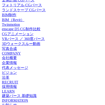
全体計画 CGパース
フォトリアル CGパース
ランドスケープ CGパース
BIM制作
BIM（Revit）
Twinmotion
enscape D5 CG制作比較
CGアニメーション
VRパース ／ 360度パース
3Dウォークスルー動画
写真合成
COMPANY
会社概要
企業情報
代表メッセージ
ビジョン
沿革
RECRUIT
採用情報
LEARN
建築パース 基礎知識
INFORMATION
お知らせ