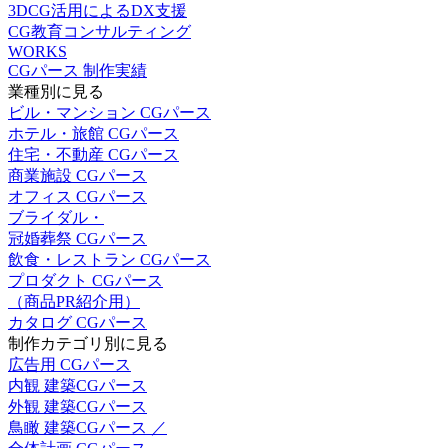
3DCG活用によるDX支援
CG教育コンサルティング
WORKS
CGパース 制作実績
業種別に見る
ビル・マンション CGパース
ホテル・旅館 CGパース
住宅・不動産 CGパース
商業施設 CGパース
オフィス CGパース
ブライダル・
冠婚葬祭 CGパース
飲食・レストラン CGパース
プロダクト CGパース
（商品PR紹介用）
カタログ CGパース
制作カテゴリ別に見る
広告用 CGパース
内観 建築CGパース
外観 建築CGパース
鳥瞰 建築CGパース ／