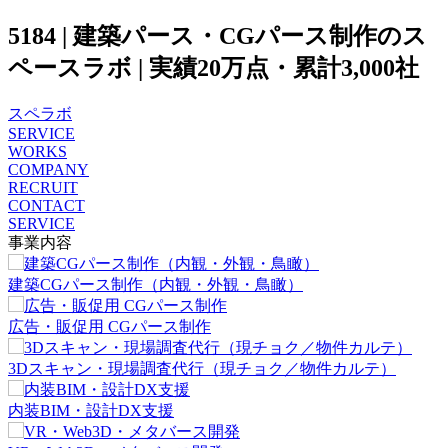
5184 | 建築パース・CGパース制作のス
ペースラボ | 実績20万点・累計3,000社
スペラボ
SERVICE
WORKS
COMPANY
RECRUIT
CONTACT
SERVICE
事業内容
建築CGパース制作（内観・外観・鳥瞰）
広告・販促用 CGパース制作
3Dスキャン・現場調査代行（現チョク／物件カルテ）
内装BIM・設計DX支援