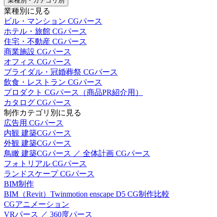
業種別・カテゴリ別
業種別に見る
ビル・マンション CGパース
ホテル・旅館 CGパース
住宅・不動産 CGパース
商業施設 CGパース
オフィス CGパース
ブライダル・冠婚葬祭 CGパース
飲食・レストラン CGパース
プロダクト CGパース（商品PR紹介用）
カタログ CGパース
制作カテゴリ別に見る
広告用 CGパース
内観 建築CGパース
外観 建築CGパース
鳥瞰 建築CGパース ／ 全体計画 CGパース
フォトリアル CGパース
ランドスケープ CGパース
BIM制作
BIM（Revit）Twinmotion enscape D5 CG制作比較
CGアニメーション
VRパース ／ 360度パース