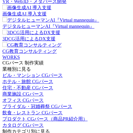
VR・Web3D・メタバース開発
画像生成AI 導入支援
デジタルヒューマンAI『Virtual mannequin』
3DCG活用によるDX支援
CG教育コンサルティング
WORKS
CGパース 制作実績
業種別に見る
ビル・マンション CGパース
ホテル・旅館 CGパース
住宅・不動産 CGパース
商業施設 CGパース
オフィス CGパース
ブライダル・冠婚葬祭 CGパース
飲食・レストラン CGパース
プロダクト CGパース（商品PR紹介用）
カタログ CGパース
制作カテゴリ別に見る