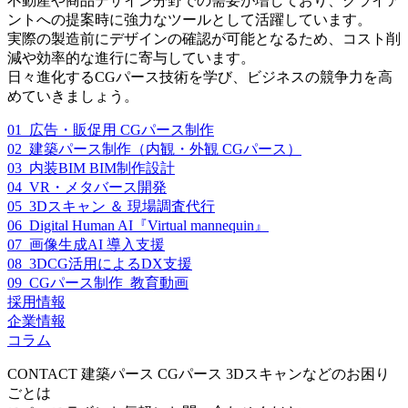
不動産や商品デザイン分野での需要が増しており、クライア
ントへの提案時に強力なツールとして活躍しています。
実際の製造前にデザインの確認が可能となるため、コスト削
減や効率的な進行に寄与しています。
日々進化するCGパース技術を学び、ビジネスの競争力を高
めていきましょう。
01_広告・販促用 CGパース制作
02_建築パース制作（内観・外観 CGパース）
03_内装BIM BIM制作設計
04_VR・メタバース開発
05_3Dスキャン ＆ 現場調査代行
06_Digital Human AI『Virtual mannequin』
07_画像生成AI 導入支援
08_3DCG活用によるDX支援
09_CGパース制作_教育動画
採用情報
企業情報
コラム
CONTACT
建築パース CGパース 3Dスキャンなどのお困り
ごとは