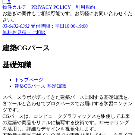
物件カルテ
PRIVACY POLICY
利用規約
お急ぎの案件もご相談可能です。お気軽にお問い合わせくだ
さい。
03-6432-0302
受付時間：平日10:00-19:00
無料お見積・ご相談
建築CGパース
基礎知識
トップページ
建築CGパース 基礎知識
スペースラボが培ってきた建築パースに関する基礎知識を、
各ツールと合わせてブログベースでお届けする学習コンテン
ツです。
CGパースは、コンピュータグラフィックスを駆使して未来
の建築や商品をリアルに描写する技術です。3Dモデリング
を活用し、詳細なデザインを視覚化します。