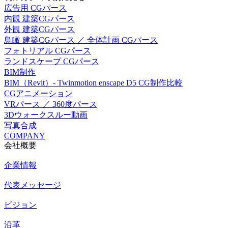
広告用 CGパース
内観 建築CGパース
外観 建築CGパース
鳥瞰 建築CGパース ／ 全体計画 CGパース
フォトリアル CGパース
ランドスケープ CGパース
BIM制作
BIM（Revit）- Twinmotion enscape D5 CG制作比較
CGアニメーション
VRパース ／ 360度パース
3Dウォークスルー動画
写真合成
COMPANY
会社概要
企業情報
代表メッセージ
ビジョン
沿革