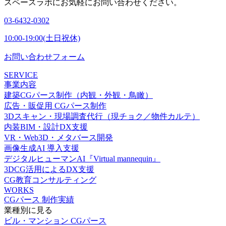
スペースラボにお気軽にお問い合わせください。
03-6432-0302
10:00-19:00(土日祝休)
お問い合わせフォーム
SERVICE
事業内容
建築CGパース制作（内観・外観・鳥瞰）
広告・販促用 CGパース制作
3Dスキャン・現場調査代行（現チョク／物件カルテ）
内装BIM・設計DX支援
VR・Web3D・メタバース開発
画像生成AI 導入支援
デジタルヒューマンAI『Virtual mannequin』
3DCG活用によるDX支援
CG教育コンサルティング
WORKS
CGパース 制作実績
業種別に見る
ビル・マンション CGパース