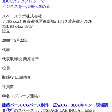
3DCGとテクノロジーで
ビジネスを一歩先へ進める
スペースラボ株式会社
〒105-0021 東京都港区東新橋2-10-10 東新橋ビル2F
TEL 03-6432-0302
設立
2009年5月22日
代表
代表取締役 柴原誉幸
役員
取締役 広瀬佑介
社員数
60名（グループ連結）
建築パース CGパース制作
・
広告CG
・
3Dスキャン・現場調
査代行
のスペースラボ ©SPACE LAB INC. All rights reserved.