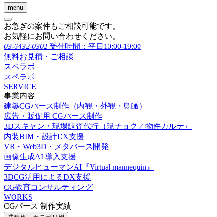
menu
お急ぎの案件もご相談可能です。
お気軽にお問い合わせください。
03-6432-0302
受付時間：平日10:00-19:00
無料お見積・ご相談
スペラボ
スペラボ
SERVICE
事業内容
建築CGパース制作（内観・外観・鳥瞰）
広告・販促用 CGパース制作
3Dスキャン・現場調査代行（現チョク／物件カルテ）
内装BIM・設計DX支援
VR・Web3D・メタバース開発
画像生成AI 導入支援
デジタルヒューマンAI『Virtual mannequin』
3DCG活用によるDX支援
CG教育コンサルティング
WORKS
CGパース 制作実績