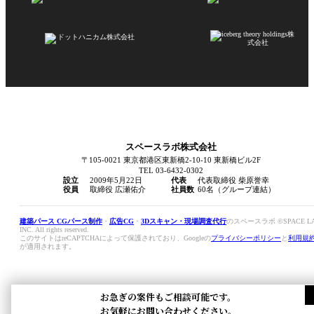
スペースラボ株式会社
〒105-0021 東京都港区東新橋2-10-10 東新橋ビル2F
TEL 03-6432-0302
設立
2009年5月22日
代表
代表取締役 柴原誉幸
役員
取締役 広瀬佑介
社員数
60名（グループ連結）
建築パース CGパース制作
・
広告CG
・
3Dスキャン・現場調査代行
のスペースラボ ©SPACE L
INC. All rights reserved.
このサイトはreCAPTCHAによって保護されており、Googleの
プライバシーポリシー
と
利用規
が適用されます。
お急ぎの案件もご相談可能です。
お気軽にお問い合わせください。