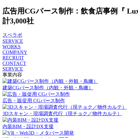
広告用CGパース制作：飲食店事例『 Luxur
計3,000社
スペラボ
SERVICE
WORKS
COMPANY
RECRUIT
CONTACT
SERVICE
事業内容
建築CGパース制作（内観・外観・鳥瞰）
広告・販促用 CGパース制作
3Dスキャン・現場調査代行（現チョク／物件カルテ）
内装BIM・設計DX支援