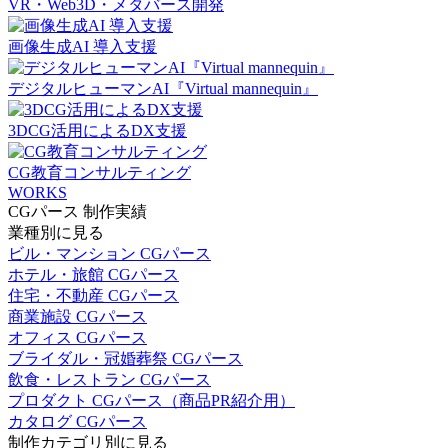
VR・Web3D・メタバース開発
画像生成AI 導入支援
デジタルヒューマンAI『Virtual mannequin』
3DCG活用によるDX支援
CG教育コンサルティング
WORKS
CGパース 制作実績
業種別に見る
ビル・マンション CGパース
ホテル・旅館 CGパース
住宅・不動産 CGパース
商業施設 CGパース
オフィス CGパース
ブライダル・冠婚葬祭 CGパース
飲食・レストラン CGパース
プロダクト CGパース（商品PR紹介用）
カタログ CGパース
制作カテゴリ別に見る