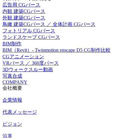
広告用 CGパース
内観 建築CGパース
外観 建築CGパース
鳥瞰 建築CGパース ／ 全体計画 CGパース
フォトリアル CGパース
ランドスケープ CGパース
BIM制作
BIM（Revit）- Twinmotion enscape D5 CG制作比較
CGアニメーション
VRパース ／ 360度パース
3Dウォークスルー動画
写真合成
COMPANY
会社概要
企業情報
代表メッセージ
ビジョン
沿革