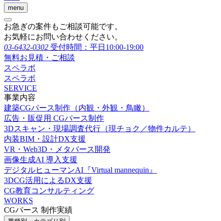
menu
お急ぎの案件もご相談可能です。
お気軽にお問い合わせください。
03-6432-0302
受付時間：平日10:00-19:00
無料お見積・ご相談
スペラボ
スペラボ
SERVICE
事業内容
建築CGパース制作（内観・外観・鳥瞰）
広告・販促用 CGパース制作
3Dスキャン・現場調査代行（現チョク／物件カルテ）
内装BIM・設計DX支援
VR・Web3D・メタバース開発
画像生成AI 導入支援
デジタルヒューマンAI『Virtual mannequin』
3DCG活用によるDX支援
CG教育コンサルティング
WORKS
CGパース 制作実績