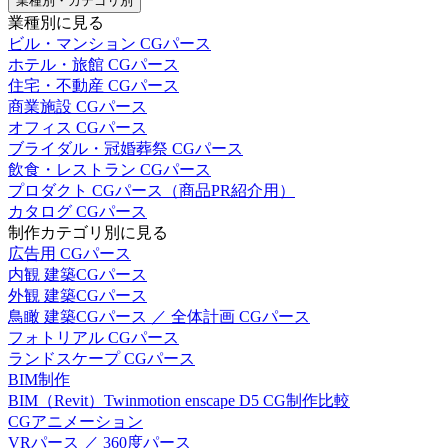
業種別・カテゴリ別
業種別に見る
ビル・マンション CGパース
ホテル・旅館 CGパース
住宅・不動産 CGパース
商業施設 CGパース
オフィス CGパース
ブライダル・冠婚葬祭 CGパース
飲食・レストラン CGパース
プロダクト CGパース（商品PR紹介用）
カタログ CGパース
制作カテゴリ別に見る
広告用 CGパース
内観 建築CGパース
外観 建築CGパース
鳥瞰 建築CGパース ／ 全体計画 CGパース
フォトリアル CGパース
ランドスケープ CGパース
BIM制作
BIM（Revit）Twinmotion enscape D5 CG制作比較
CGアニメーション
VRパース ／ 360度パース