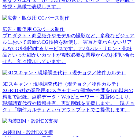
富なクリエイターが「設計者の見せたいイメージ」を内観・
外観・鳥瞰で表現します。
広告・販促用 CGパース制作
プロダクト・商品紹介やモデルの撮影など、多様なビジュア
ルにおいて最新のCG技術を駆使し、実写と変わらないリア
ルなCGを制作するサービスです。アパレル・サロン・化粧
品といった細かいカットが複数必要な業界からのお問い合わ
せも、年々増加しています。
3Dスキャン・現場調査代行（現チョク／物件カルテ）
XGRIDS社の業務用3Dスキャナーで建物や空間を1cm以内の
精度で記録。点群データ・Webビューワー・図面化により、
現場調査代行や情報共有、再訪削減を支援します。「現チョ
ク」「物件カルテ」というアウトプットでご提供します。
内装BIM・設計DX支援