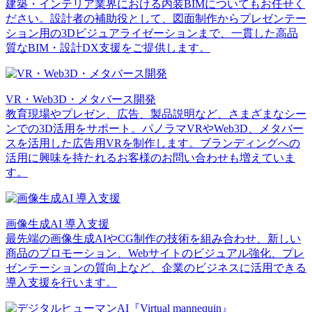
建築・インテリア業界における内装BIMについてもお任せく
ださい。設計者の補助役として、図面制作からプレゼンテー
ション用の3Dビジュアライゼーションまで、一貫した高品
質なBIM・設計DX支援をご提供します。
VR・Web3D・メタバース開発
教育現場やプレゼン、広告、製品説明など、さまざまなシー
ンでの3D活用をサポート。パノラマVRやWeb3D、メタバー
スを活用した広告用VRを制作します。ブランディングへの
活用に興味を持たれるお客様のお問い合わせも増えていま
す。
画像生成AI 導入支援
最先端の画像生成AIやCG制作の技術を組み合わせ、新しい
商品のプロモーション、Webサイトのビジュアル強化、プレ
ゼンテーションの質向上など、企業のビジネスに活用できる
導入支援を行います。