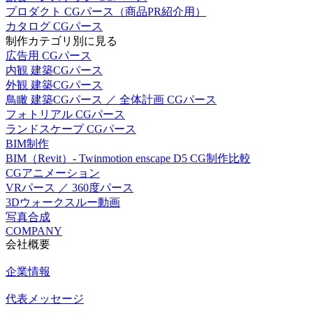
プロダクト CGパース（商品PR紹介用）
カタログ CGパース
制作カテゴリ別に見る
広告用 CGパース
内観 建築CGパース
外観 建築CGパース
鳥瞰 建築CGパース ／ 全体計画 CGパース
フォトリアル CGパース
ランドスケープ CGパース
BIM制作
BIM（Revit）- Twinmotion enscape D5 CG制作比較
CGアニメーション
VRパース ／ 360度パース
3Dウォークスルー動画
写真合成
COMPANY
会社概要
企業情報
代表メッセージ