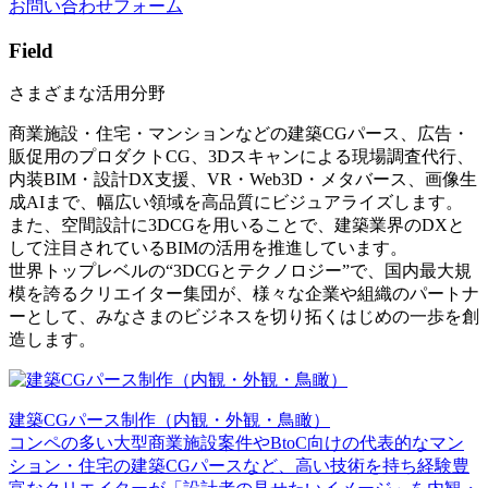
お問い合わせフォーム
Field
さまざまな活用分野
商業施設・住宅・マンションなどの建築CGパース、広告・
販促用のプロダクトCG、3Dスキャンによる現場調査代行、
内装BIM・設計DX支援、VR・Web3D・メタバース、画像生
成AIまで、幅広い領域を高品質にビジュアライズします。
また、空間設計に3DCGを用いることで、建築業界のDXと
して注目されているBIMの活用を推進しています。
世界トップレベルの“3DCGとテクノロジー”で、国内最大規
模を誇るクリエイター集団が、様々な企業や組織のパートナ
ーとして、みなさまのビジネスを切り拓くはじめの一歩を創
造します。
建築CGパース制作（内観・外観・鳥瞰）
コンペの多い大型商業施設案件やBtoC向けの代表的なマン
ション・住宅の建築CGパースなど、高い技術を持ち経験豊