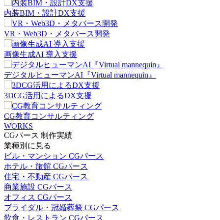
内装BIM・設計DX支援
VR・Web3D・メタバース開発
画像生成AI 導入支援
デジタルヒューマンAI『Virtual mannequin』
3DCG活用によるDX支援
CG教育コンサルティング
WORKS
CGパース 制作実績
業種別に見る
ビル・マンション CGパース
ホテル・旅館 CGパース
住宅・不動産 CGパース
商業施設 CGパース
オフィス CGパース
ブライダル・冠婚葬祭 CGパース
飲食・レストラン CGパース