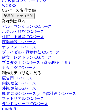
CG教育コンサルティング
WORKS
CGパース 制作実績
業種別・カテゴリ別
業種別に見る
ビル・マンション CGパース
ホテル・旅館 CGパース
住宅・不動産 CGパース
商業施設 CGパース
オフィス CGパース
ブライダル・冠婚葬祭 CGパース
飲食・レストラン CGパース
プロダクト CGパース（商品PR紹介用）
カタログ CGパース
制作カテゴリ別に見る
広告用 CGパース
内観 建築CGパース
外観 建築CGパース
鳥瞰 建築CGパース ／ 全体計画 CGパース
フォトリアル CGパース
ランドスケープ CGパース
BIM制作