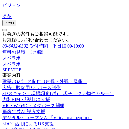
ビジョン
沿革
menu
お急ぎの案件もご相談可能です。
お気軽にお問い合わせください。
03-6432-0302
受付時間：平日10:00-19:00
無料お見積・ご相談
スペラボ
スペラボ
SERVICE
事業内容
建築CGパース制作（内観・外観・鳥瞰）
広告・販促用 CGパース制作
3Dスキャン・現場調査代行（現チョク／物件カルテ）
内装BIM・設計DX支援
VR・Web3D・メタバース開発
画像生成AI 導入支援
デジタルヒューマンAI『Virtual mannequin』
3DCG活用によるDX支援