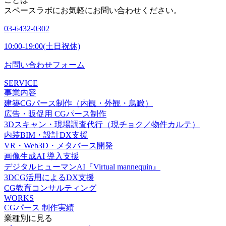
スペースラボにお気軽にお問い合わせください。
03-6432-0302
10:00-19:00(土日祝休)
お問い合わせフォーム
SERVICE
事業内容
建築CGパース制作（内観・外観・鳥瞰）
広告・販促用 CGパース制作
3Dスキャン・現場調査代行（現チョク／物件カルテ）
内装BIM・設計DX支援
VR・Web3D・メタバース開発
画像生成AI 導入支援
デジタルヒューマンAI『Virtual mannequin』
3DCG活用によるDX支援
CG教育コンサルティング
WORKS
CGパース 制作実績
業種別に見る