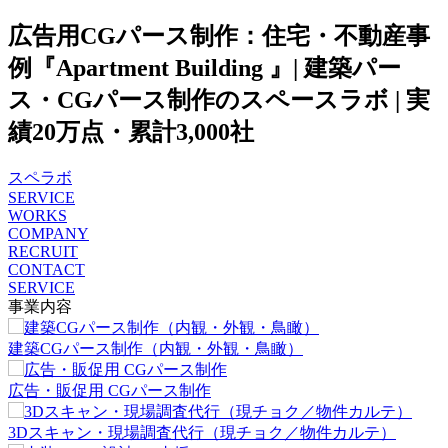
広告用CGパース制作：住宅・不動産事
例『Apartment Building 』| 建築パー
ス・CGパース制作のスペースラボ | 実
績20万点・累計3,000社
スペラボ
SERVICE
WORKS
COMPANY
RECRUIT
CONTACT
SERVICE
事業内容
建築CGパース制作（内観・外観・鳥瞰）
広告・販促用 CGパース制作
3Dスキャン・現場調査代行（現チョク／物件カルテ）