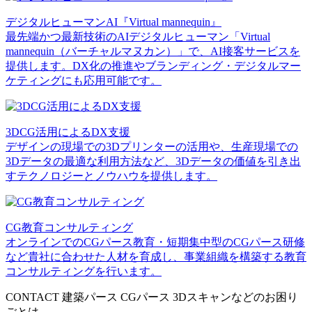
デジタルヒューマンAI『Virtual mannequin』
最先端かつ最新技術のAIデジタルヒューマン「Virtual
mannequin（バーチャルマヌカン）」で、AI接客サービスを
提供します。DX化の推進やブランディング・デジタルマー
ケティングにも応用可能です。
3DCG活用によるDX支援
デザインの現場での3Dプリンターの活用や、生産現場での
3Dデータの最適な利用方法など、3Dデータの価値を引き出
すテクノロジーとノウハウを提供します。
CG教育コンサルティング
オンラインでのCGパース教育・短期集中型のCGパース研修
など貴社に合わせた人材を育成し、事業組織を構築する教育
コンサルティングを行います。
CONTACT
建築パース CGパース 3Dスキャンなどのお困り
ごとは