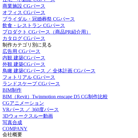
商業施設 CGパース
オフィス CGパース
ブライダル・冠婚葬祭 CGパース
飲食・レストラン CGパース
プロダクト CGパース（商品PR紹介用）
カタログ CGパース
制作カテゴリ別に見る
広告用 CGパース
内観 建築CGパース
外観 建築CGパース
鳥瞰 建築CGパース ／ 全体計画 CGパース
フォトリアル CGパース
ランドスケープ CGパース
BIM制作
BIM（Revit）Twinmotion enscape D5 CG制作比較
CGアニメーション
VRパース ／ 360度パース
3Dウォークスルー動画
写真合成
COMPANY
会社概要