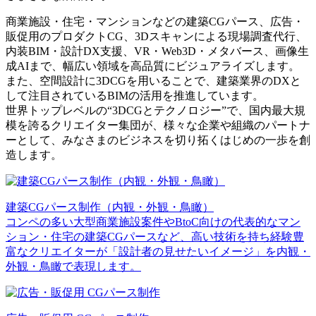
商業施設・住宅・マンションなどの建築CGパース、広告・
販促用のプロダクトCG、3Dスキャンによる現場調査代行、
内装BIM・設計DX支援、VR・Web3D・メタバース、画像生
成AIまで、幅広い領域を高品質にビジュアライズします。
また、空間設計に3DCGを用いることで、建築業界のDXと
して注目されているBIMの活用を推進しています。
世界トップレベルの“3DCGとテクノロジー”で、国内最大規
模を誇るクリエイター集団が、様々な企業や組織のパートナ
ーとして、みなさまのビジネスを切り拓くはじめの一歩を創
造します。
建築CGパース制作（内観・外観・鳥瞰）
コンペの多い大型商業施設案件やBtoC向けの代表的なマン
ション・住宅の建築CGパースなど、高い技術を持ち経験豊
富なクリエイターが「設計者の見せたいイメージ」を内観・
外観・鳥瞰で表現します。