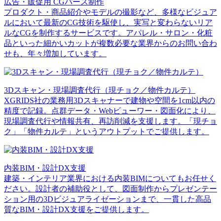
広告・販促用 CGパース制作
プロダクト・商品紹介やモデルの撮影など、多様なビジュア
ルにおいて最新のCG技術を駆使し、実写と変わらないリア
ルなCGを制作するサービスです。アパレル・サロン・化粧
品といった細かいカットが複数必要な業界からのお問い合わ
せも、年々増加しています。
3Dスキャン・現場調査代行（現チョク／物件カルテ）
XGRIDS社の業務用3Dスキャナーで建物や空間を1cm以内の
精度で記録。点群データ・Webビューワー・図面化により、
現場調査代行や情報共有、再訪削減を支援します。「現チョ
ク」「物件カルテ」というアウトプットでご提供します。
内装BIM・設計DX支援
建築・インテリア業界における内装BIMについてもお任せく
ださい。設計者の補助役として、図面制作からプレゼンテー
ション用の3Dビジュアライゼーションまで、一貫した高品
質なBIM・設計DX支援をご提供します。