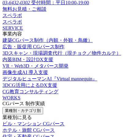
03-6432-0302
受付時間：平日10:00-19:00
無料お見積・ご相談
スペラボ
スペラボ
SERVICE
事業内容
建築CGパース制作（内観・外観・鳥瞰）
広告・販促用 CGパース制作
3Dスキャン・現場調査代行（現チョク／物件カルテ）
内装BIM・設計DX支援
VR・Web3D・メタバース開発
画像生成AI 導入支援
デジタルヒューマンAI『Virtual mannequin』
3DCG活用によるDX支援
CG教育コンサルティング
WORKS
CGパース 制作実績
業種別・カテゴリ別
業種別に見る
ビル・マンション CGパース
ホテル・旅館 CGパース
住宅・不動産 CGパース