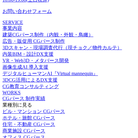
お問い合わせフォーム
SERVICE
事業内容
建築CGパース制作（内観・外観・鳥瞰）
広告・販促用 CGパース制作
3Dスキャン・現場調査代行（現チョク／物件カルテ）
内装BIM・設計DX支援
VR・Web3D・メタバース開発
画像生成AI 導入支援
デジタルヒューマンAI『Virtual mannequin』
3DCG活用によるDX支援
CG教育コンサルティング
WORKS
CGパース 制作実績
業種別に見る
ビル・マンション CGパース
ホテル・旅館 CGパース
住宅・不動産 CGパース
商業施設 CGパース
オフィス CGパース