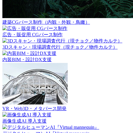
建築CGパース制作（内観・外観・鳥瞰）
広告・販促用 CGパース制作
3Dスキャン・現場調査代行（現チョク／物件カルテ）
内装BIM・設計DX支援
VR・Web3D・メタバース開発
画像生成AI 導入支援