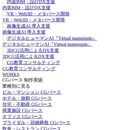
内装BIM・設計DX支援
VR・Web3D・メタバース開発
画像生成AI 導入支援
デジタルヒューマンAI『Virtual mannequin』
3DCG活用によるDX支援
CG教育コンサルティング
WORKS
CGパース 制作実績
業種別に見る
ビル・マンション CGパース
ホテル・旅館 CGパース
住宅・不動産 CGパース
商業施設 CGパース
オフィス CGパース
ブライダル・冠婚葬祭 CGパース
飲食・レストラン CGパース