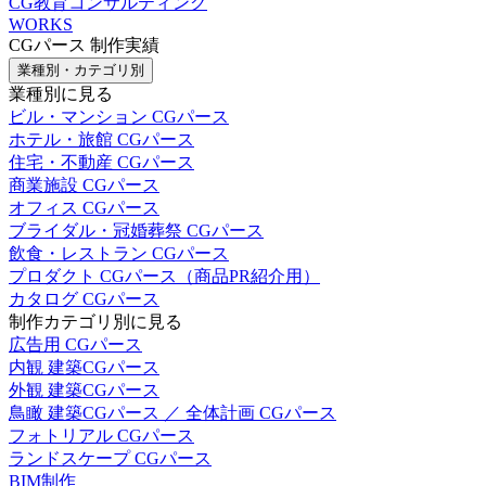
CG教育コンサルティング
WORKS
CGパース 制作実績
業種別・カテゴリ別
業種別に見る
ビル・マンション CGパース
ホテル・旅館 CGパース
住宅・不動産 CGパース
商業施設 CGパース
オフィス CGパース
ブライダル・冠婚葬祭 CGパース
飲食・レストラン CGパース
プロダクト CGパース（商品PR紹介用）
カタログ CGパース
制作カテゴリ別に見る
広告用 CGパース
内観 建築CGパース
外観 建築CGパース
鳥瞰 建築CGパース ／ 全体計画 CGパース
フォトリアル CGパース
ランドスケープ CGパース
BIM制作