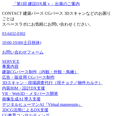
「第1回 建設DX展＋」出展のご案内
CONTACT
建築パース CGパース 3Dスキャンなどのお困り
ごとは
スペースラボにお気軽にお問い合わせください。
03-6432-0302
10:00-19:00(土日祝休)
お問い合わせフォーム
SERVICE
事業内容
建築CGパース制作（内観・外観・鳥瞰）
広告・販促用 CGパース制作
3Dスキャン・現場調査代行（現チョク／物件カルテ）
内装BIM・設計DX支援
VR・Web3D・メタバース開発
画像生成AI 導入支援
デジタルヒューマンAI『Virtual mannequin』
3DCG活用によるDX支援
CG教育コンサルティング