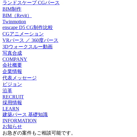
ランドスケープ CGパース
BIM制作
BIM（Revit）
Twinmotion
enscape D5 CG制作比較
CGアニメーション
VRパース ／ 360度パース
3Dウォークスルー動画
写真合成
COMPANY
会社概要
企業情報
代表メッセージ
ビジョン
沿革
RECRUIT
採用情報
LEARN
建築パース 基礎知識
INFORMATION
お知らせ
お急ぎの案件もご相談可能です。