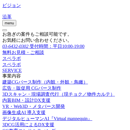
ビジョン
沿革
menu
お急ぎの案件もご相談可能です。
お気軽にお問い合わせください。
03-6432-0302
受付時間：平日10:00-19:00
無料お見積・ご相談
スペラボ
スペラボ
SERVICE
事業内容
建築CGパース制作（内観・外観・鳥瞰）
広告・販促用 CGパース制作
3Dスキャン・現場調査代行（現チョク／物件カルテ）
内装BIM・設計DX支援
VR・Web3D・メタバース開発
画像生成AI 導入支援
デジタルヒューマンAI『Virtual mannequin』
3DCG活用によるDX支援