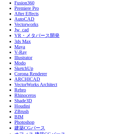
Fusion360
Premiere Pro
After Effects
AutoCAD
Vectorworks
Jw_cad
VR・メタバース開発
3ds Max
Maya
V-Ray
Illustrator
Modo
SketchUp
Corona Renderer
ARCHICAD
VectorWorks Architect
Rebro
Rhinoceros
Shade3D
Houdini
ZBrush
BIM
Photoshop
建築CGパース