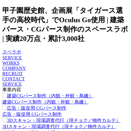
甲子園歴史館、企画展「タイガース選
手の高校時代」でOculus Go使用 | 建築
パース・CGパース制作のスペースラボ
| 実績20万点・累計3,000社
スペラボ
SERVICE
WORKS
COMPANY
RECRUIT
CONTACT
SERVICE
事業内容
建築CGパース制作（内観・外観・鳥瞰）
広告・販促用 CGパース制作
3Dスキャン・現場調査代行（現チョク／物件カルテ）