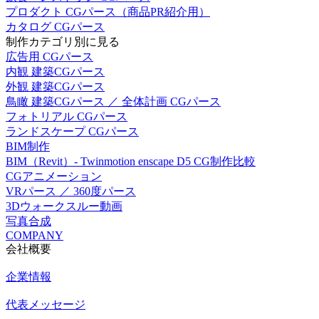
プロダクト CGパース（商品PR紹介用）
カタログ CGパース
制作カテゴリ別に見る
広告用 CGパース
内観 建築CGパース
外観 建築CGパース
鳥瞰 建築CGパース ／ 全体計画 CGパース
フォトリアル CGパース
ランドスケープ CGパース
BIM制作
BIM（Revit）- Twinmotion enscape D5 CG制作比較
CGアニメーション
VRパース ／ 360度パース
3Dウォークスルー動画
写真合成
COMPANY
会社概要
企業情報
代表メッセージ