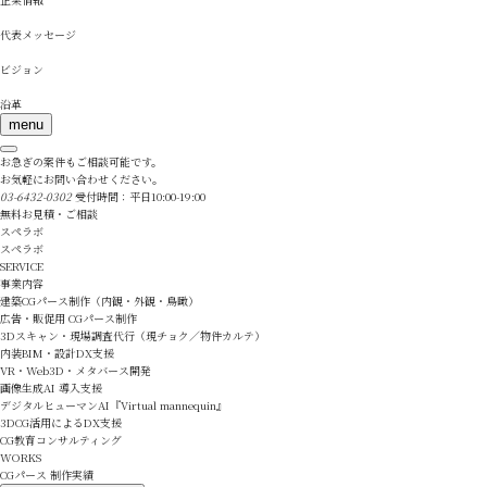
代表メッセージ
ビジョン
沿革
menu
お急ぎの案件もご相談可能です。
お気軽にお問い合わせください。
03-6432-0302
受付時間：平日10:00-19:00
無料お見積・ご相談
スペラボ
スペラボ
SERVICE
事業内容
建築CGパース制作（内観・外観・鳥瞰）
広告・販促用 CGパース制作
3Dスキャン・現場調査代行（現チョク／物件カルテ）
内装BIM・設計DX支援
VR・Web3D・メタバース開発
画像生成AI 導入支援
デジタルヒューマンAI『Virtual mannequin』
3DCG活用によるDX支援
CG教育コンサルティング
WORKS
CGパース 制作実績