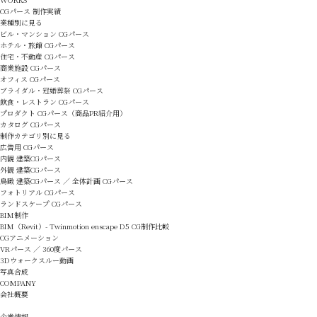
CGパース 制作実績
業種別に見る
ビル・マンション CGパース
ホテル・旅館 CGパース
住宅・不動産 CGパース
商業施設 CGパース
オフィス CGパース
ブライダル・冠婚葬祭 CGパース
飲食・レストラン CGパース
プロダクト CGパース（商品PR紹介用）
カタログ CGパース
制作カテゴリ別に見る
広告用 CGパース
内観 建築CGパース
外観 建築CGパース
鳥瞰 建築CGパース ／ 全体計画 CGパース
フォトリアル CGパース
ランドスケープ CGパース
BIM制作
BIM（Revit）- Twinmotion enscape D5 CG制作比較
CGアニメーション
VRパース ／ 360度パース
3Dウォークスルー動画
写真合成
COMPANY
会社概要
企業情報