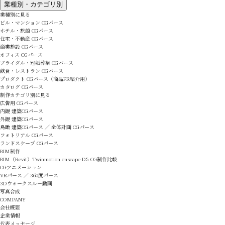
業種別・カテゴリ別
業種別に見る
ビル・マンション CGパース
ホテル・旅館 CGパース
住宅・不動産 CGパース
商業施設 CGパース
オフィス CGパース
ブライダル・冠婚葬祭 CGパース
飲食・レストラン CGパース
プロダクト CGパース（商品PR紹介用）
カタログ CGパース
制作カテゴリ別に見る
広告用 CGパース
内観 建築CGパース
外観 建築CGパース
鳥瞰 建築CGパース ／ 全体計画 CGパース
フォトリアル CGパース
ランドスケープ CGパース
BIM制作
BIM（Revit）Twinmotion enscape D5 CG制作比較
CGアニメーション
VRパース ／ 360度パース
3Dウォークスルー動画
写真合成
COMPANY
会社概要
企業情報
代表メッセージ