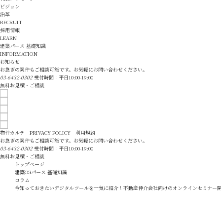
ビジョン
沿革
RECRUIT
採用情報
LEARN
建築パース 基礎知識
INFORMATION
お知らせ
お急ぎの案件もご相談可能です。お気軽にお問い合わせください。
03-6432-0302
受付時間：平日10:00-19:00
無料お見積・ご相談
物件カルテ
PRIVACY POLICY
利用規約
お急ぎの案件もご相談可能です。お気軽にお問い合わせください。
03-6432-0302
受付時間：平日10:00-19:00
無料お見積・ご相談
トップページ
建築CGパース 基礎知識
コラム
今知っておきたいデジタルツールを一気に紹介！不動産仲介会社向けのオンラインセミナー