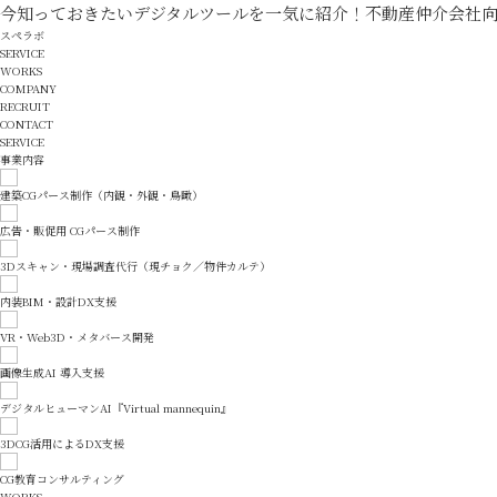
今知っておきたいデジタルツールを一気に紹介！不動産仲介会社向けのオ
スペラボ
SERVICE
WORKS
COMPANY
RECRUIT
CONTACT
SERVICE
事業内容
建築CGパース制作（内観・外観・鳥瞰）
広告・販促用 CGパース制作
3Dスキャン・現場調査代行（現チョク／物件カルテ）
内装BIM・設計DX支援
VR・Web3D・メタバース開発
画像生成AI 導入支援
デジタルヒューマンAI『Virtual mannequin』
3DCG活用によるDX支援
CG教育コンサルティング
WORKS