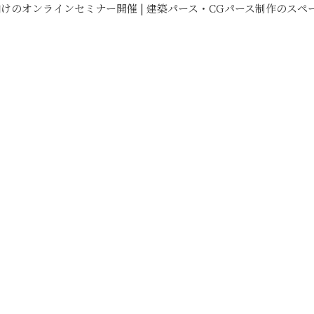
ンラインセミナー開催 | 建築パース・CGパース制作のスペースラボ