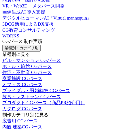
VR・Web3D・メタバース開発
画像生成AI 導入支援
デジタルヒューマンAI『Virtual mannequin』
3DCG活用によるDX支援
CG教育コンサルティング
WORKS
CGパース 制作実績
業種別・カテゴリ別
業種別に見る
ビル・マンション CGパース
ホテル・旅館 CGパース
住宅・不動産 CGパース
商業施設 CGパース
オフィス CGパース
ブライダル・冠婚葬祭 CGパース
飲食・レストラン CGパース
プロダクト CGパース（商品PR紹介用）
カタログ CGパース
制作カテゴリ別に見る
広告用 CGパース
内観 建築CGパース