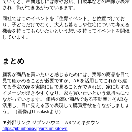
ていくと、画面越しには家やお店、自動車などの画像が表示
され、街ができあがっていきます。
同社ではこのイベントを「住育イベント」と位置づけてお
り、子どもだけでなく、大人も暮らしや住宅について考える
機会を持ってもらいたいという想いを持ってイベントを開催
しています。
まとめ
顧客が商品を買いたいと感じるためには、実際の商品を目で
見て確かめることが必要ですが、ARを活用してこれから建
てる予定の家を実際に目で見ることができれば、家に対する
イメージが湧きやすくなり、家を買いたいという気持ちにつ
ながっていきます。 価格の高い商品である不動産こそARを
活用し、目に見える形で表現して購買意欲をうながしましょ
う。 （画像はUnsplashより）
▼外部リンク ジブンハウス ARツミキタウン
https://jibunhouse.jp/artsumikitown