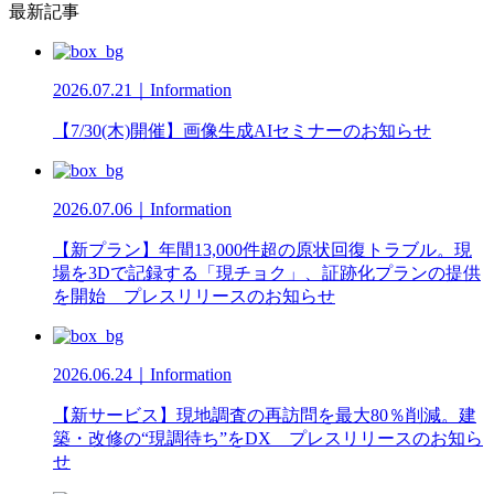
最新記事
2026.07.21｜Information
【7/30(木)開催】画像生成AIセミナーのお知らせ
2026.07.06｜Information
【新プラン】年間13,000件超の原状回復トラブル。現
場を3Dで記録する「現チョク」、証跡化プランの提供
を開始 プレスリリースのお知らせ
2026.06.24｜Information
【新サービス】現地調査の再訪問を最大80％削減。建
築・改修の“現調待ち”をDX プレスリリースのお知ら
せ