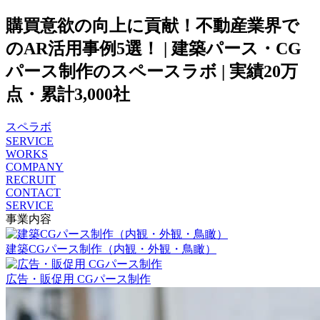
購買意欲の向上に貢献！不動産業界で
のAR活用事例5選！ | 建築パース・CG
パース制作のスペースラボ | 実績20万
点・累計3,000社
スペラボ
SERVICE
WORKS
COMPANY
RECRUIT
CONTACT
SERVICE
事業内容
建築CGパース制作（内観・外観・鳥瞰）
広告・販促用 CGパース制作