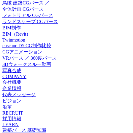
鳥瞰 建築CGパース ／
全体計画 CGパース
フォトリアル CGパース
ランドスケープ CGパース
BIM制作
BIM（Revit）
Twinmotion
enscape D5 CG制作比較
CGアニメーション
VRパース ／ 360度パース
3Dウォークスルー動画
写真合成
COMPANY
会社概要
企業情報
代表メッセージ
ビジョン
沿革
RECRUIT
採用情報
LEARN
建築パース 基礎知識