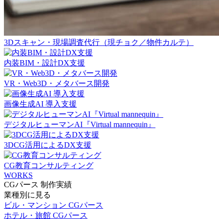
3Dスキャン・現場調査代行（現チョク／物件カルテ）
内装BIM・設計DX支援
VR・Web3D・メタバース開発
画像生成AI 導入支援
デジタルヒューマンAI『Virtual mannequin』
3DCG活用によるDX支援
CG教育コンサルティング
WORKS
CGパース 制作実績
業種別に見る
ビル・マンション CGパース
ホテル・旅館 CGパース