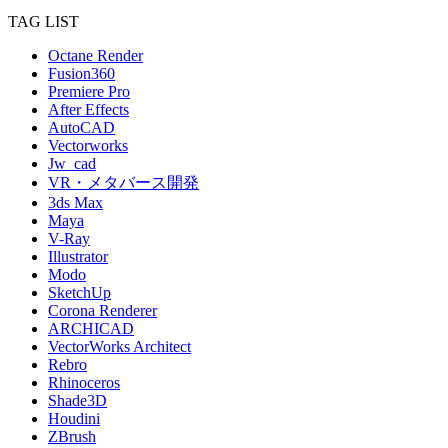
TAG LIST
Octane Render
Fusion360
Premiere Pro
After Effects
AutoCAD
Vectorworks
Jw_cad
VR・メタバース開発
3ds Max
Maya
V-Ray
Illustrator
Modo
SketchUp
Corona Renderer
ARCHICAD
VectorWorks Architect
Rebro
Rhinoceros
Shade3D
Houdini
ZBrush