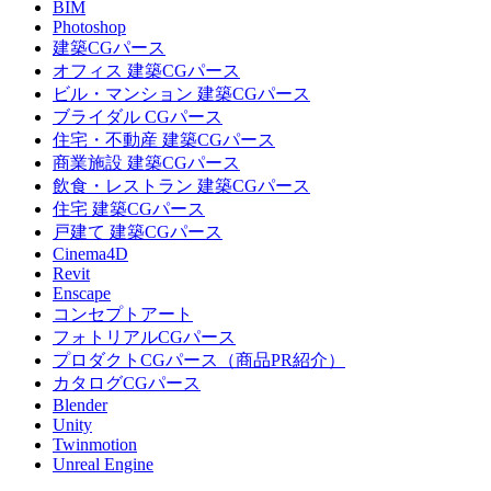
BIM
Photoshop
建築CGパース
オフィス 建築CGパース
ビル・マンション 建築CGパース
ブライダル CGパース
住宅・不動産 建築CGパース
商業施設 建築CGパース
飲食・レストラン 建築CGパース
住宅 建築CGパース
戸建て 建築CGパース
Cinema4D
Revit
Enscape
コンセプトアート
フォトリアルCGパース
プロダクトCGパース（商品PR紹介）
カタログCGパース
Blender
Unity
Twinmotion
Unreal Engine