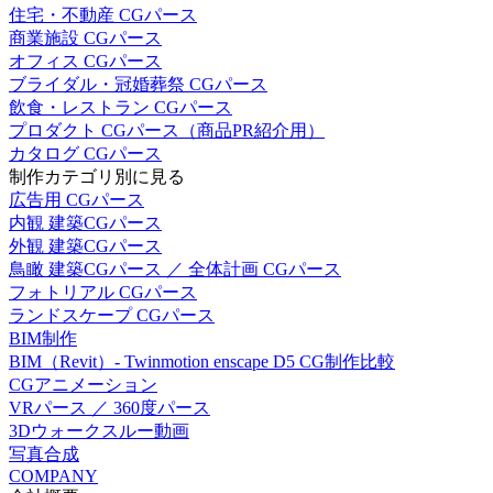
住宅・不動産 CGパース
商業施設 CGパース
オフィス CGパース
ブライダル・冠婚葬祭 CGパース
飲食・レストラン CGパース
プロダクト CGパース（商品PR紹介用）
カタログ CGパース
制作カテゴリ別に見る
広告用 CGパース
内観 建築CGパース
外観 建築CGパース
鳥瞰 建築CGパース ／ 全体計画 CGパース
フォトリアル CGパース
ランドスケープ CGパース
BIM制作
BIM（Revit）- Twinmotion enscape D5 CG制作比較
CGアニメーション
VRパース ／ 360度パース
3Dウォークスルー動画
写真合成
COMPANY