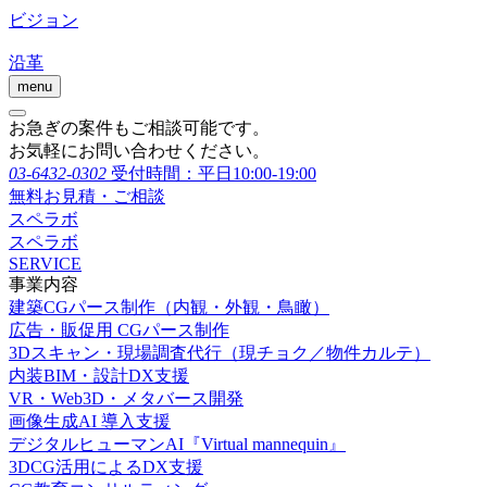
ビジョン
沿革
menu
お急ぎの案件もご相談可能です。
お気軽にお問い合わせください。
03-6432-0302
受付時間：平日10:00-19:00
無料お見積・ご相談
スペラボ
スペラボ
SERVICE
事業内容
建築CGパース制作（内観・外観・鳥瞰）
広告・販促用 CGパース制作
3Dスキャン・現場調査代行（現チョク／物件カルテ）
内装BIM・設計DX支援
VR・Web3D・メタバース開発
画像生成AI 導入支援
デジタルヒューマンAI『Virtual mannequin』
3DCG活用によるDX支援