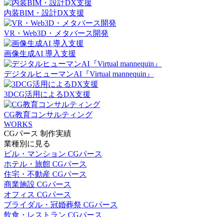
内装BIM・設計DX支援
VR・Web3D・メタバース開発
画像生成AI 導入支援
デジタルヒューマンAI『Virtual mannequin』
3DCG活用によるDX支援
CG教育コンサルティング
WORKS
CGパース 制作実績
業種別に見る
ビル・マンション CGパース
ホテル・旅館 CGパース
住宅・不動産 CGパース
商業施設 CGパース
オフィス CGパース
ブライダル・冠婚葬祭 CGパース
飲食・レストラン CGパース