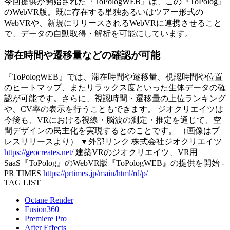
今回提供が開始された『ToPologWEB』は、この『ToPolog』
のWebVR版。既に存在する単独あるいはツアー形式の
WebVRや、新規にリリースされるWebVRに連携させること
で、データの自動取得・解析を可能にしています。
滞在時間や遷移量などの確認が可能
『ToPologWEB』では、滞在時間や遷移量、視認時間や位置
のヒートマップ、またリラックス度といった生体データの確
認が可能です。さらに、視認時間・遷移量の上位ランキング
や、CV率の表示を行うこともできます。 ジオクリエイツは
今後も、VRにおける視線・脳波の測定・推定を通じて、空
間デザインの民主化を実現するとのことです。 （画像はプ
レスリリースより） ▼外部リンク 株式会社ジオクリエイツ
https://geocreates.net/
建築VRのジオクリエイツ、VR用
SaaS『ToPolog』のWebVR版『ToPologWEB』の提供を開始 -
PR TIMES
https://prtimes.jp/main/html/rd/p/
TAG LIST
Octane Render
Fusion360
Premiere Pro
After Effects