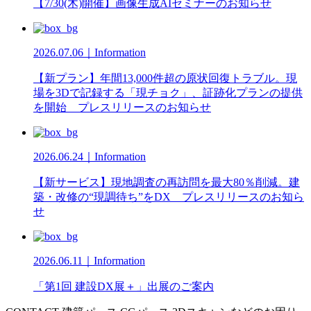
【7/30(木)開催】画像生成AIセミナーのお知らせ
2026.07.06｜Information
【新プラン】年間13,000件超の原状回復トラブル。現
場を3Dで記録する「現チョク」、証跡化プランの提供
を開始 プレスリリースのお知らせ
2026.06.24｜Information
【新サービス】現地調査の再訪問を最大80％削減。建
築・改修の“現調待ち”をDX プレスリリースのお知ら
せ
2026.06.11｜Information
「第1回 建設DX展＋」出展のご案内