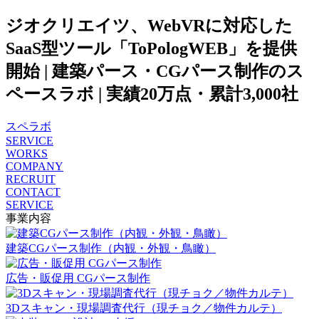
ジオクリエイツ、WebVRに対応した
SaaS型ツール「ToPologWEB」を提供
開始 | 建築パース・CGパース制作のス
ペースラボ | 実績20万点・累計3,000社
スペラボ
SERVICE
WORKS
COMPANY
RECRUIT
CONTACT
SERVICE
事業内容
建築CGパース制作（内観・外観・鳥瞰）
広告・販促用 CGパース制作
3Dスキャン・現場調査代行（現チョク／物件カルテ）