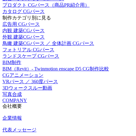
プロダクト CGパース（商品PR紹介用）
カタログ CGパース
制作カテゴリ別に見る
広告用 CGパース
内観 建築CGパース
外観 建築CGパース
鳥瞰 建築CGパース ／ 全体計画 CGパース
フォトリアル CGパース
ランドスケープ CGパース
BIM制作
BIM（Revit）- Twinmotion enscape D5 CG制作比較
CGアニメーション
VRパース ／ 360度パース
3Dウォークスルー動画
写真合成
COMPANY
会社概要
企業情報
代表メッセージ