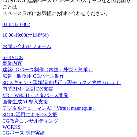
CONTACT
建築パース CGパース 3Dスキャンなどのお困り
ごとは
スペースラボにお気軽にお問い合わせください。
03-6432-0302
10:00-19:00(土日祝休)
お問い合わせフォーム
SERVICE
事業内容
建築CGパース制作（内観・外観・鳥瞰）
広告・販促用 CGパース制作
3Dスキャン・現場調査代行（現チョク／物件カルテ）
内装BIM・設計DX支援
VR・Web3D・メタバース開発
画像生成AI 導入支援
デジタルヒューマンAI『Virtual mannequin』
3DCG活用によるDX支援
CG教育コンサルティング
WORKS
CGパース 制作実績