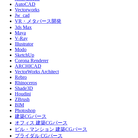
AutoCAD
Vectorworks
Jw_cad
VR・メタバース開発
3ds Max
Maya
V-Ray
Illustrator
Modo
SketchUp
Corona Renderer
ARCHICAD
VectorWorks Architect
Rebro
Rhinoceros
Shade3D
Houdini
ZBrush
BIM
Photoshop
建築CGパース
オフィス 建築CGパース
ビル・マンション 建築CGパース
ブライダル CGパース