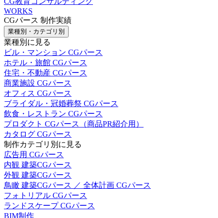
CG教育コンサルティング
WORKS
CGパース 制作実績
業種別・カテゴリ別
業種別に見る
ビル・マンション CGパース
ホテル・旅館 CGパース
住宅・不動産 CGパース
商業施設 CGパース
オフィス CGパース
ブライダル・冠婚葬祭 CGパース
飲食・レストラン CGパース
プロダクト CGパース（商品PR紹介用）
カタログ CGパース
制作カテゴリ別に見る
広告用 CGパース
内観 建築CGパース
外観 建築CGパース
鳥瞰 建築CGパース ／ 全体計画 CGパース
フォトリアル CGパース
ランドスケープ CGパース
BIM制作