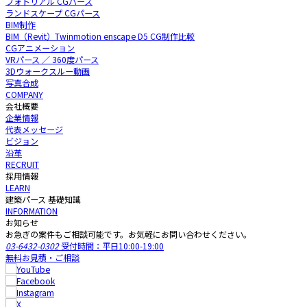
フォトリアル CGパース
ランドスケープ CGパース
BIM制作
BIM（Revit）Twinmotion enscape D5 CG制作比較
CGアニメーション
VRパース ／ 360度パース
3Dウォークスルー動画
写真合成
COMPANY
会社概要
企業情報
代表メッセージ
ビジョン
沿革
RECRUIT
採用情報
LEARN
建築パース 基礎知識
INFORMATION
お知らせ
お急ぎの案件もご相談可能です。お気軽にお問い合わせください。
03-6432-0302
受付時間：平日10:00-19:00
無料お見積・ご相談