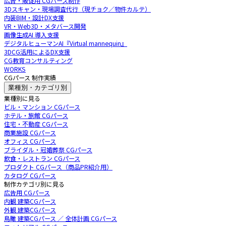
広告・販促用 CGパース制作
3Dスキャン・現場調査代行（現チョク／物件カルテ）
内装BIM・設計DX支援
VR・Web3D・メタバース開発
画像生成AI 導入支援
デジタルヒューマンAI『Virtual mannequin』
3DCG活用によるDX支援
CG教育コンサルティング
WORKS
CGパース 制作実績
業種別・カテゴリ別
業種別に見る
ビル・マンション CGパース
ホテル・旅館 CGパース
住宅・不動産 CGパース
商業施設 CGパース
オフィス CGパース
ブライダル・冠婚葬祭 CGパース
飲食・レストラン CGパース
プロダクト CGパース（商品PR紹介用）
カタログ CGパース
制作カテゴリ別に見る
広告用 CGパース
内観 建築CGパース
外観 建築CGパース
鳥瞰 建築CGパース ／ 全体計画 CGパース