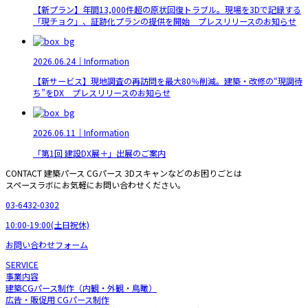
【新プラン】年間13,000件超の原状回復トラブル。現場を3Dで記録する
「現チョク」、証跡化プランの提供を開始 プレスリリースのお知らせ
2026.06.24｜Information
【新サービス】現地調査の再訪問を最大80％削減。建築・改修の“現調待
ち”をDX プレスリリースのお知らせ
2026.06.11｜Information
「第1回 建設DX展＋」出展のご案内
CONTACT
建築パース CGパース 3Dスキャンなどのお困りごとは
スペースラボにお気軽にお問い合わせください。
03-6432-0302
10:00-19:00(土日祝休)
お問い合わせフォーム
SERVICE
事業内容
建築CGパース制作（内観・外観・鳥瞰）
広告・販促用 CGパース制作