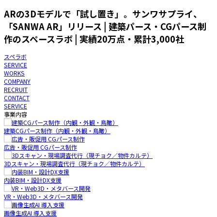
ARの3Dモデルで「試し置き」。サンワサプライ、
「SANWA AR」リリース | 建築パース・CGパース制
作のスペースラボ | 実績20万点・累計3,000社
スペラボ
SERVICE
WORKS
COMPANY
RECRUIT
CONTACT
SERVICE
事業内容
建築CGパース制作（内観・外観・鳥瞰）
広告・販促用 CGパース制作
3Dスキャン・現場調査代行（現チョク／物件カルテ）
内装BIM・設計DX支援
VR・Web3D・メタバース開発
画像生成AI 導入支援