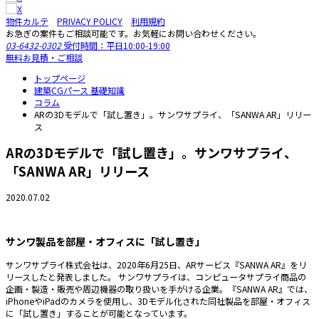
物件カルテ
PRIVACY POLICY
利用規約
お急ぎの案件もご相談可能です。お気軽にお問い合わせください。
03-6432-0302
受付時間：平日10:00-19:00
無料お見積・ご相談
トップページ
建築CGパース 基礎知識
コラム
ARの3Dモデルで「試し置き」。サンワサプライ、「SANWA AR」リリー
ス
ARの3Dモデルで「試し置き」。サンワサプライ、
「SANWA AR」リリース
2020.07.02
サンワ製品を部屋・オフィスに「試し置き」
サンワサプライ株式会社は、2020年6月25日、ARサービス『SANWA AR』をリ
リースしたと発表しました。 サンワサプライは、コンピュータサプライ商品の
企画・製造・販売や周辺機器の取り扱いを手がける企業。『SANWA AR』では、
iPhoneやiPadのカメラを使用し、3Dモデル化された同社製品を部屋・オフィス
に「試し置き」することが可能となっています。