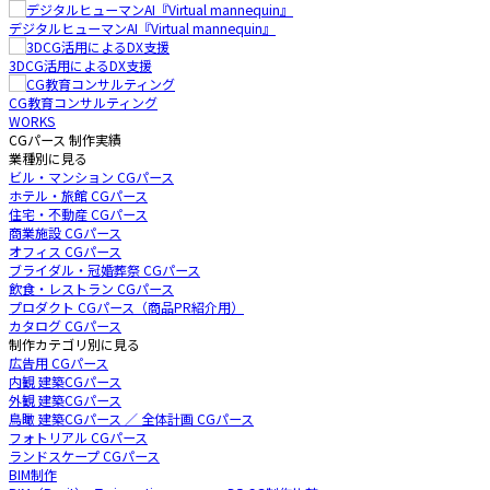
デジタルヒューマンAI『Virtual mannequin』
3DCG活用によるDX支援
CG教育コンサルティング
WORKS
CGパース 制作実績
業種別に見る
ビル・マンション CGパース
ホテル・旅館 CGパース
住宅・不動産 CGパース
商業施設 CGパース
オフィス CGパース
ブライダル・冠婚葬祭 CGパース
飲食・レストラン CGパース
プロダクト CGパース（商品PR紹介用）
カタログ CGパース
制作カテゴリ別に見る
広告用 CGパース
内観 建築CGパース
外観 建築CGパース
鳥瞰 建築CGパース ／ 全体計画 CGパース
フォトリアル CGパース
ランドスケープ CGパース
BIM制作