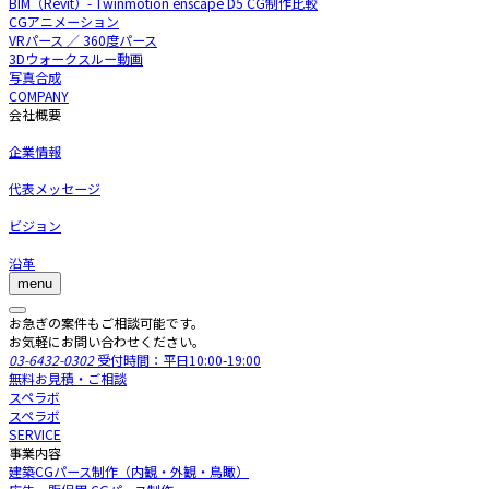
BIM（Revit）- Twinmotion enscape D5 CG制作比較
CGアニメーション
VRパース ／ 360度パース
3Dウォークスルー動画
写真合成
COMPANY
会社概要
企業情報
代表メッセージ
ビジョン
沿革
menu
お急ぎの案件もご相談可能です。
お気軽にお問い合わせください。
03-6432-0302
受付時間：平日10:00-19:00
無料お見積・ご相談
スペラボ
スペラボ
SERVICE
事業内容
建築CGパース制作（内観・外観・鳥瞰）