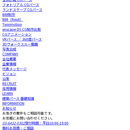
フォトリアル CGパース
ランドスケープ CGパース
BIM制作
BIM（Revit）
Twinmotion
enscape D5 CG制作比較
CGアニメーション
VRパース ／ 360度パース
3Dウォークスルー動画
写真合成
COMPANY
会社概要
企業情報
代表メッセージ
ビジョン
沿革
RECRUIT
採用情報
LEARN
建築パース 基礎知識
INFORMATION
お知らせ
お急ぎの案件もご相談可能です。
お気軽にお問い合わせください。
03-6432-0302
受付時間：平日10:00-19:00
無料お見積・ご相談