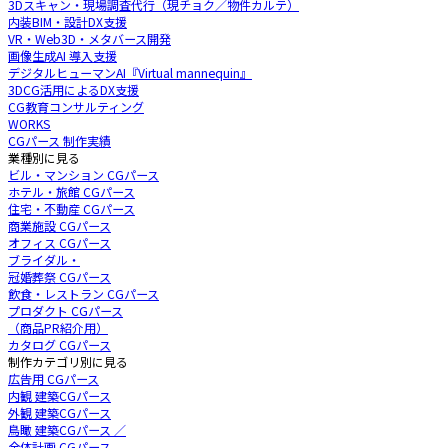
3Dスキャン・現場調査代行（現チョク／物件カルテ）
内装BIM・設計DX支援
VR・Web3D・メタバース開発
画像生成AI 導入支援
デジタルヒューマンAI『Virtual mannequin』
3DCG活用によるDX支援
CG教育コンサルティング
WORKS
CGパース 制作実績
業種別に見る
ビル・マンション CGパース
ホテル・旅館 CGパース
住宅・不動産 CGパース
商業施設 CGパース
オフィス CGパース
ブライダル・
冠婚葬祭 CGパース
飲食・レストラン CGパース
プロダクト CGパース
（商品PR紹介用）
カタログ CGパース
制作カテゴリ別に見る
広告用 CGパース
内観 建築CGパース
外観 建築CGパース
鳥瞰 建築CGパース ／
全体計画 CGパース