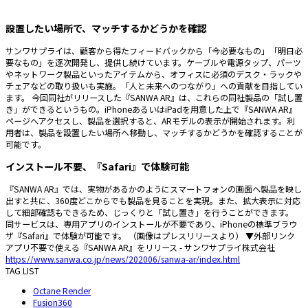
設置したい場所で、マッチするかどうかを確認
サンワサプライは、顧客から得たフィードバックから「今必要なもの」「明日必
要なもの」を逐次開発し、提供し続けています。ケーブルや電源タップ、パーツ
やネットワーク製品といったアイテムから、オフィスに必須のデスク・ラックや
チェアなどの取り扱いも実施。「人と未来へのつながり」への貢献を目指してい
ます。 今回同社がリリースした『SANWA AR』は、これらの同社製品の「試し置
き」ができるというもの。iPhoneあるいはiPadを用意した上で『SANWA AR』
ページへアクセスし、製品を選択すると、ARモデルの表示が開始されます。利
用者は、製品を設置したい場所へ移動し、マッチするかどうかを確認することが
可能です。
インストール不要、『Safari』で体験可能
『SANWA AR』では、実物があるかのようにスマートフォンの画面へ製品を映し
出すと共に、360度どこからでも製品を見ることを実現。また、拡大表示に対応
して細部確認もできるため、じっくりと「試し置き」を行うことができます。
同サービスは、専用アプリのインストールが不要であり、iPhoneの標準ブラウ
ザ『Safari』で体験が可能です。 （画像はプレスリリースより） ▼外部リンク
アプリ不要で使える『SANWA AR』をリリース - サンワサプライ株式会社
https://www.sanwa.co.jp/news/202006/sanwa-ar/index.html
TAG LIST
Octane Render
Fusion360