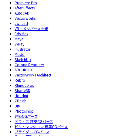
Premiere Pro
After Effects
AutoCAD
Vectorworks
Jw_cad
VR・メタバース開発
3ds Max
Maya
V-Ray
Illustrator
Modo
SketchUp
Corona Renderer
ARCHICAD
VectorWorks Architect
Rebro
Rhinoceros
Shade3D
Houdini
ZBrush
BIM
Photoshop
建築CGパース
オフィス 建築CGパース
ビル・マンション 建築CGパース
ブライダル CGパース