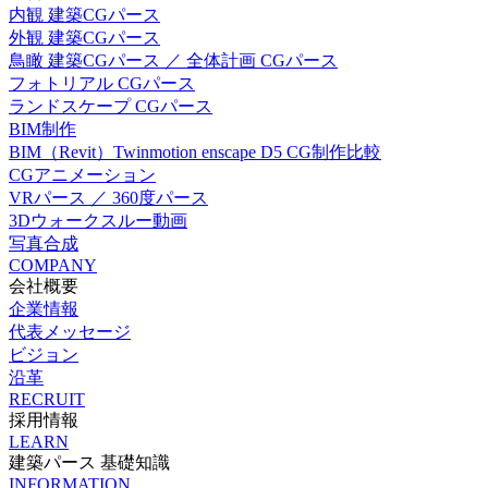
内観 建築CGパース
外観 建築CGパース
鳥瞰 建築CGパース ／ 全体計画 CGパース
フォトリアル CGパース
ランドスケープ CGパース
BIM制作
BIM（Revit）Twinmotion enscape D5 CG制作比較
CGアニメーション
VRパース ／ 360度パース
3Dウォークスルー動画
写真合成
COMPANY
会社概要
企業情報
代表メッセージ
ビジョン
沿革
RECRUIT
採用情報
LEARN
建築パース 基礎知識
INFORMATION