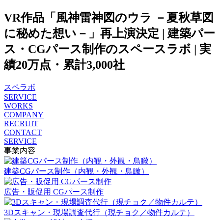
VR作品「風神雷神図のウラ －夏秋草図
に秘めた想い－」再上演決定 | 建築パー
ス・CGパース制作のスペースラボ | 実
績20万点・累計3,000社
スペラボ
SERVICE
WORKS
COMPANY
RECRUIT
CONTACT
SERVICE
事業内容
建築CGパース制作（内観・外観・鳥瞰）
広告・販促用 CGパース制作
3Dスキャン・現場調査代行（現チョク／物件カルテ）