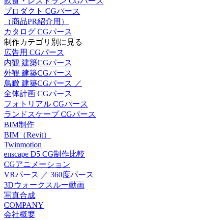
飲食・レストラン CGパース
プロダクト CGパース
（商品PR紹介用）
カタログ CGパース
制作カテゴリ別に見る
広告用 CGパース
内観 建築CGパース
外観 建築CGパース
鳥瞰 建築CGパース ／
全体計画 CGパース
フォトリアル CGパース
ランドスケープ CGパース
BIM制作
BIM（Revit）
Twinmotion
enscape D5 CG制作比較
CGアニメーション
VRパース ／ 360度パース
3Dウォークスルー動画
写真合成
COMPANY
会社概要