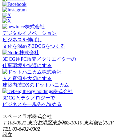
デジタルイノベーション
ビジネスを伸ばし
文化を深める3DCGをつくる
3DCG用PC販売／クリエイターの
仕事環境を快適にする
人と資源を大切にする
建築内装DXのドットハニカム
3DCGとテクノロジーで
ビジネスを一歩先へ進める
スペースラボ株式会社
〒105-0021 東京都港区東新橋2-10-10 東新橋ビル2F
TEL 03-6432-0302
設立