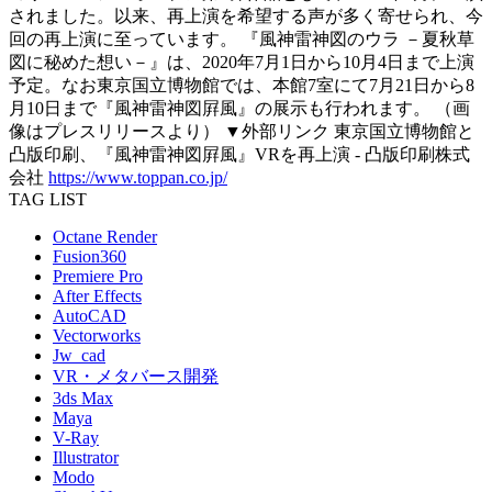
されました。以来、再上演を希望する声が多く寄せられ、今
回の再上演に至っています。 『風神雷神図のウラ －夏秋草
図に秘めた想い－』は、2020年7月1日から10月4日まで上演
予定。なお東京国立博物館では、本館7室にて7月21日から8
月10日まで『風神雷神図屛風』の展示も行われます。 （画
像はプレスリリースより） ▼外部リンク 東京国立博物館と
凸版印刷、『風神雷神図屛風』VRを再上演 - 凸版印刷株式
会社
https://www.toppan.co.jp/
TAG LIST
Octane Render
Fusion360
Premiere Pro
After Effects
AutoCAD
Vectorworks
Jw_cad
VR・メタバース開発
3ds Max
Maya
V-Ray
Illustrator
Modo