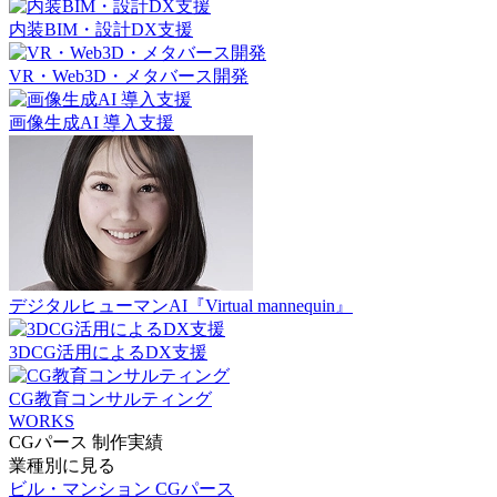
内装BIM・設計DX支援
VR・Web3D・メタバース開発
画像生成AI 導入支援
デジタルヒューマンAI『Virtual mannequin』
3DCG活用によるDX支援
CG教育コンサルティング
WORKS
CGパース 制作実績
業種別に見る
ビル・マンション CGパース