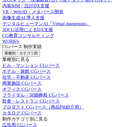
内装BIM・設計DX支援
VR・Web3D・メタバース開発
画像生成AI 導入支援
デジタルヒューマンAI『Virtual mannequin』
3DCG活用によるDX支援
CG教育コンサルティング
WORKS
CGパース 制作実績
業種別・カテゴリ別
業種別に見る
ビル・マンション CGパース
ホテル・旅館 CGパース
住宅・不動産 CGパース
商業施設 CGパース
オフィス CGパース
ブライダル・冠婚葬祭 CGパース
飲食・レストラン CGパース
プロダクト CGパース（商品PR紹介用）
カタログ CGパース
制作カテゴリ別に見る
広告用 CGパース