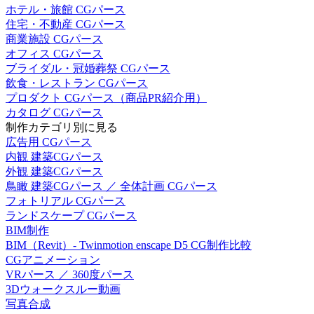
ホテル・旅館 CGパース
住宅・不動産 CGパース
商業施設 CGパース
オフィス CGパース
ブライダル・冠婚葬祭 CGパース
飲食・レストラン CGパース
プロダクト CGパース（商品PR紹介用）
カタログ CGパース
制作カテゴリ別に見る
広告用 CGパース
内観 建築CGパース
外観 建築CGパース
鳥瞰 建築CGパース ／ 全体計画 CGパース
フォトリアル CGパース
ランドスケープ CGパース
BIM制作
BIM（Revit）- Twinmotion enscape D5 CG制作比較
CGアニメーション
VRパース ／ 360度パース
3Dウォークスルー動画
写真合成