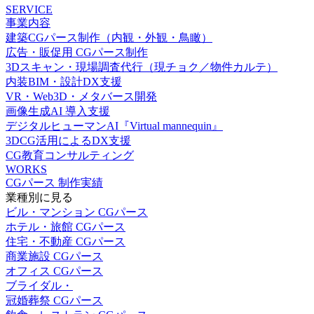
SERVICE
事業内容
建築CGパース制作（内観・外観・鳥瞰）
広告・販促用 CGパース制作
3Dスキャン・現場調査代行（現チョク／物件カルテ）
内装BIM・設計DX支援
VR・Web3D・メタバース開発
画像生成AI 導入支援
デジタルヒューマンAI『Virtual mannequin』
3DCG活用によるDX支援
CG教育コンサルティング
WORKS
CGパース 制作実績
業種別に見る
ビル・マンション CGパース
ホテル・旅館 CGパース
住宅・不動産 CGパース
商業施設 CGパース
オフィス CGパース
ブライダル・
冠婚葬祭 CGパース