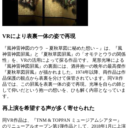
VRにより表裏一体の姿で再現
『風神雷神図のウラ －夏秋草図に秘めた想い－』は、『風
神雷神図屛風』と『夏秋草図屛風』の「オモテとウラの関係
性」を、VRの活用によって探る作品です。 尾形光琳による
『風神雷神図屛風』の裏面には、酒井抱一の晩年の最高傑作
『夏秋草図屛風』が描かれました。1974年以降、両作品は作
品保護の観点から表裏を分けて保管されています。同VR作
品では、この屛風を表裏一体の姿で再現。光琳を自らの師と
して仰いだという抱一の想いを、ひも解く内容となっていま
す。
再上演を希望する声が多く寄せられた
同VR作品は、『TNM & TOPPAN ミュージアムシアター』
のリニューアルオープン第1弾作品として、2018年1月に上演