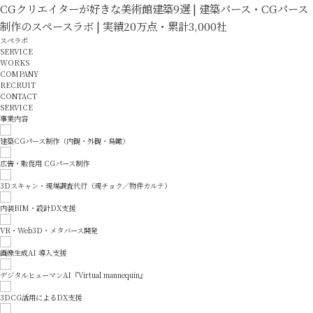
CGクリエイターが好きな美術館建築9選 | 建築パース・CGパース
制作のスペースラボ | 実績20万点・累計3,000社
スペラボ
SERVICE
WORKS
COMPANY
RECRUIT
CONTACT
SERVICE
事業内容
建築CGパース制作（内観・外観・鳥瞰）
広告・販促用 CGパース制作
3Dスキャン・現場調査代行（現チョク／物件カルテ）
内装BIM・設計DX支援
VR・Web3D・メタバース開発
画像生成AI 導入支援
デジタルヒューマンAI『Virtual mannequin』
3DCG活用によるDX支援