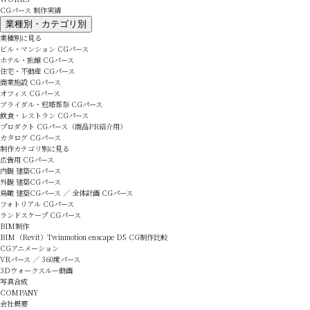
CGパース 制作実績
業種別・カテゴリ別
業種別に見る
ビル・マンション CGパース
ホテル・旅館 CGパース
住宅・不動産 CGパース
商業施設 CGパース
オフィス CGパース
ブライダル・冠婚葬祭 CGパース
飲食・レストラン CGパース
プロダクト CGパース（商品PR紹介用）
カタログ CGパース
制作カテゴリ別に見る
広告用 CGパース
内観 建築CGパース
外観 建築CGパース
鳥瞰 建築CGパース ／ 全体計画 CGパース
フォトリアル CGパース
ランドスケープ CGパース
BIM制作
BIM（Revit）Twinmotion enscape D5 CG制作比較
CGアニメーション
VRパース ／ 360度パース
3Dウォークスルー動画
写真合成
COMPANY
会社概要