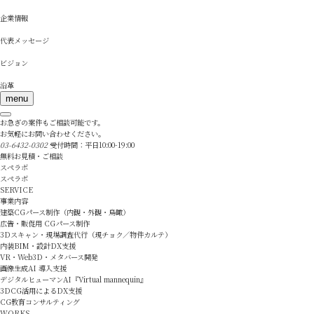
企業情報
代表メッセージ
ビジョン
沿革
menu
お急ぎの案件もご相談可能です。
お気軽にお問い合わせください。
03-6432-0302
受付時間：平日10:00-19:00
無料お見積・ご相談
スペラボ
スペラボ
SERVICE
事業内容
建築CGパース制作（内観・外観・鳥瞰）
広告・販促用 CGパース制作
3Dスキャン・現場調査代行（現チョク／物件カルテ）
内装BIM・設計DX支援
VR・Web3D・メタバース開発
画像生成AI 導入支援
デジタルヒューマンAI『Virtual mannequin』
3DCG活用によるDX支援
CG教育コンサルティング
WORKS