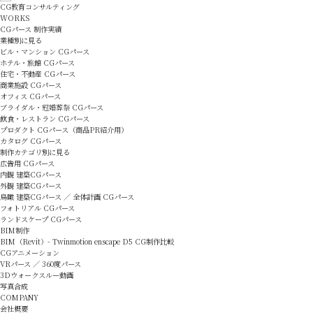
CG教育コンサルティング
WORKS
CGパース 制作実績
業種別に見る
ビル・マンション CGパース
ホテル・旅館 CGパース
住宅・不動産 CGパース
商業施設 CGパース
オフィス CGパース
ブライダル・冠婚葬祭 CGパース
飲食・レストラン CGパース
プロダクト CGパース（商品PR紹介用）
カタログ CGパース
制作カテゴリ別に見る
広告用 CGパース
内観 建築CGパース
外観 建築CGパース
鳥瞰 建築CGパース ／ 全体計画 CGパース
フォトリアル CGパース
ランドスケープ CGパース
BIM制作
BIM（Revit）- Twinmotion enscape D5 CG制作比較
CGアニメーション
VRパース ／ 360度パース
3Dウォークスルー動画
写真合成
COMPANY
会社概要