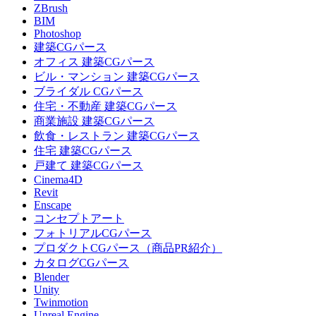
ZBrush
BIM
Photoshop
建築CGパース
オフィス 建築CGパース
ビル・マンション 建築CGパース
ブライダル CGパース
住宅・不動産 建築CGパース
商業施設 建築CGパース
飲食・レストラン 建築CGパース
住宅 建築CGパース
戸建て 建築CGパース
Cinema4D
Revit
Enscape
コンセプトアート
フォトリアルCGパース
プロダクトCGパース（商品PR紹介）
カタログCGパース
Blender
Unity
Twinmotion
Unreal Engine