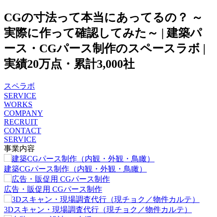
CGの寸法って本当にあってるの？ ～
実際に作って確認してみた～ | 建築パ
ース・CGパース制作のスペースラボ |
実績20万点・累計3,000社
スペラボ
SERVICE
WORKS
COMPANY
RECRUIT
CONTACT
SERVICE
事業内容
建築CGパース制作（内観・外観・鳥瞰）
広告・販促用 CGパース制作
3Dスキャン・現場調査代行（現チョク／物件カルテ）