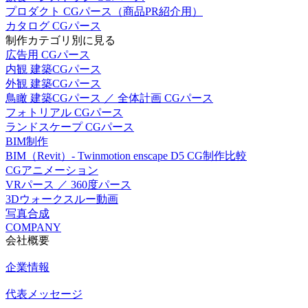
プロダクト CGパース（商品PR紹介用）
カタログ CGパース
制作カテゴリ別に見る
広告用 CGパース
内観 建築CGパース
外観 建築CGパース
鳥瞰 建築CGパース ／ 全体計画 CGパース
フォトリアル CGパース
ランドスケープ CGパース
BIM制作
BIM（Revit）- Twinmotion enscape D5 CG制作比較
CGアニメーション
VRパース ／ 360度パース
3Dウォークスルー動画
写真合成
COMPANY
会社概要
企業情報
代表メッセージ