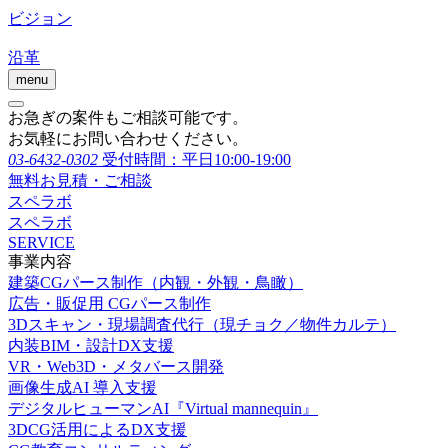
ビジョン
沿革
menu
お急ぎの案件もご相談可能です。
お気軽にお問い合わせください。
03-6432-0302
受付時間：平日10:00-19:00
無料お見積・ご相談
スペラボ
スペラボ
SERVICE
事業内容
建築CGパース制作（内観・外観・鳥瞰）
広告・販促用 CGパース制作
3Dスキャン・現場調査代行（現チョク／物件カルテ）
内装BIM・設計DX支援
VR・Web3D・メタバース開発
画像生成AI 導入支援
デジタルヒューマンAI『Virtual mannequin』
3DCG活用によるDX支援