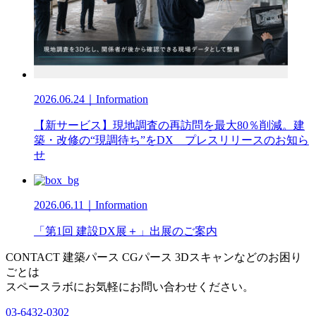
2026.06.24｜Information
【新サービス】現地調査の再訪問を最大80％削減。建
築・改修の“現調待ち”をDX プレスリリースのお知ら
せ
2026.06.11｜Information
「第1回 建設DX展＋」出展のご案内
CONTACT
建築パース CGパース 3Dスキャンなどのお困り
ごとは
スペースラボにお気軽にお問い合わせください。
03-6432-0302