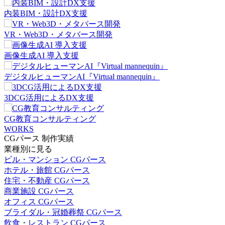
内装BIM・設計DX支援
VR・Web3D・メタバース開発
画像生成AI 導入支援
デジタルヒューマンAI『Virtual mannequin』
3DCG活用によるDX支援
CG教育コンサルティング
WORKS
CGパース 制作実績
業種別に見る
ビル・マンション CGパース
ホテル・旅館 CGパース
住宅・不動産 CGパース
商業施設 CGパース
オフィス CGパース
ブライダル・冠婚葬祭 CGパース
飲食・レストラン CGパース