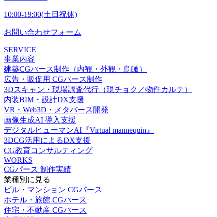
10:00-19:00(土日祝休)
お問い合わせフォーム
SERVICE
事業内容
建築CGパース制作（内観・外観・鳥瞰）
広告・販促用 CGパース制作
3Dスキャン・現場調査代行（現チョク／物件カルテ）
内装BIM・設計DX支援
VR・Web3D・メタバース開発
画像生成AI 導入支援
デジタルヒューマンAI『Virtual mannequin』
3DCG活用によるDX支援
CG教育コンサルティング
WORKS
CGパース 制作実績
業種別に見る
ビル・マンション CGパース
ホテル・旅館 CGパース
住宅・不動産 CGパース