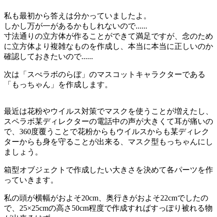
私も最初から答えは分かっていましたよ。
しかし万が一があるかもしれないので......
寸法通りの立方体が作ることができて満足ですが、
念のため
に立方体より複雑なものを作成し、本当に本当に正しいのか
確認しておきたいので......
次は「スぺラボのらぼ」のマスコットキャラクターである
「もっちゃん」を作成します。
最近は花粉やウイルス対策でマスクを使うことが増えたし、
スペラボ某ディレクターの電話中の声が大きくて耳が痛いの
で、
360度覆うことで花粉からもウイルスからも某ディレク
ターからも身を守る
ことが出来る、マスク型もっちゃんにし
ましょう。
箱型オブジェクトで作成したい大きさを決めて各パーツを作
っていきます。
私の頭が横幅がおよそ20cm、奥行きがおよそ22cmでしたの
で、25×25cmの高さ50cm程度で作成すればすっぽり被れる物