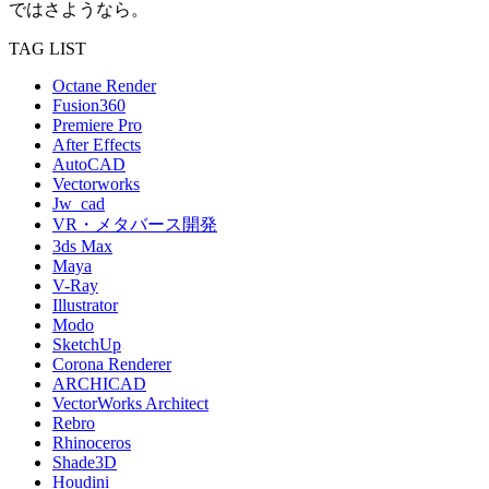
ではさようなら。
TAG LIST
Octane Render
Fusion360
Premiere Pro
After Effects
AutoCAD
Vectorworks
Jw_cad
VR・メタバース開発
3ds Max
Maya
V-Ray
Illustrator
Modo
SketchUp
Corona Renderer
ARCHICAD
VectorWorks Architect
Rebro
Rhinoceros
Shade3D
Houdini