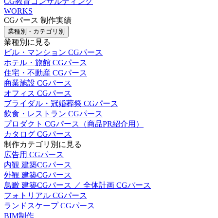
CG教育コンサルティング
WORKS
CGパース 制作実績
業種別・カテゴリ別
業種別に見る
ビル・マンション CGパース
ホテル・旅館 CGパース
住宅・不動産 CGパース
商業施設 CGパース
オフィス CGパース
ブライダル・冠婚葬祭 CGパース
飲食・レストラン CGパース
プロダクト CGパース（商品PR紹介用）
カタログ CGパース
制作カテゴリ別に見る
広告用 CGパース
内観 建築CGパース
外観 建築CGパース
鳥瞰 建築CGパース ／ 全体計画 CGパース
フォトリアル CGパース
ランドスケープ CGパース
BIM制作