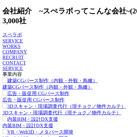
会社紹介 ~スぺラボってこんな会社~(20
3,000社
スペラボ
SERVICE
WORKS
COMPANY
RECRUIT
CONTACT
SERVICE
事業内容
建築CGパース制作（内観・外観・鳥瞰）
広告・販促用 CGパース制作
3Dスキャン・現場調査代行（現チョク／物件カルテ）
内装BIM・設計DX支援