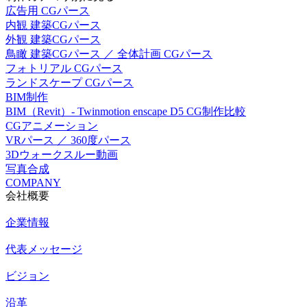
広告用 CGパース
内観 建築CGパース
外観 建築CGパース
鳥瞰 建築CGパース ／ 全体計画 CGパース
フォトリアル CGパース
ランドスケープ CGパース
BIM制作
BIM（Revit）- Twinmotion enscape D5 CG制作比較
CGアニメーション
VRパース ／ 360度パース
3Dウォークスルー動画
写真合成
COMPANY
会社概要
企業情報
代表メッセージ
ビジョン
沿革