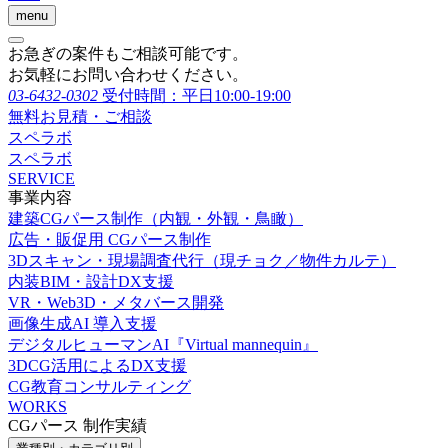
menu
お急ぎの案件もご相談可能です。
お気軽にお問い合わせください。
03-6432-0302
受付時間：平日10:00-19:00
無料お見積・ご相談
スペラボ
スペラボ
SERVICE
事業内容
建築CGパース制作（内観・外観・鳥瞰）
広告・販促用 CGパース制作
3Dスキャン・現場調査代行（現チョク／物件カルテ）
内装BIM・設計DX支援
VR・Web3D・メタバース開発
画像生成AI 導入支援
デジタルヒューマンAI『Virtual mannequin』
3DCG活用によるDX支援
CG教育コンサルティング
WORKS
CGパース 制作実績