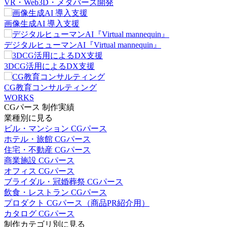
VR・Web3D・メタバース開発
画像生成AI 導入支援
デジタルヒューマンAI『Virtual mannequin』
3DCG活用によるDX支援
CG教育コンサルティング
WORKS
CGパース 制作実績
業種別に見る
ビル・マンション CGパース
ホテル・旅館 CGパース
住宅・不動産 CGパース
商業施設 CGパース
オフィス CGパース
ブライダル・冠婚葬祭 CGパース
飲食・レストラン CGパース
プロダクト CGパース（商品PR紹介用）
カタログ CGパース
制作カテゴリ別に見る