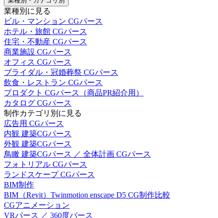
業種別・カテゴリ別
業種別に見る
ビル・マンション CGパース
ホテル・旅館 CGパース
住宅・不動産 CGパース
商業施設 CGパース
オフィス CGパース
ブライダル・冠婚葬祭 CGパース
飲食・レストラン CGパース
プロダクト CGパース（商品PR紹介用）
カタログ CGパース
制作カテゴリ別に見る
広告用 CGパース
内観 建築CGパース
外観 建築CGパース
鳥瞰 建築CGパース ／ 全体計画 CGパース
フォトリアル CGパース
ランドスケープ CGパース
BIM制作
BIM（Revit）Twinmotion enscape D5 CG制作比較
CGアニメーション
VRパース ／ 360度パース