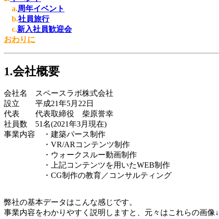
a.
周年イベント
b.
社員旅行
c.
新入社員歓迎会
おわりに
1.会社概要
会社名 スペースラボ株式会社
設立 平成21年5月22日
代表 代表取締役 柴原
誉幸
社員数
51名
(2021年3月現在)
事業内容 ・建築パース制作
・VR/ARコンテンツ制作
・ウォークスルー動画制作
・上記コンテンツを用いたWEB制作
・CG制作の教育／コンサルティング
弊社の基本データはこんな感じです。
事業内容をわかりやすく説明しますと、元々はこれらの画像