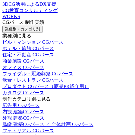
3DCG活用によるDX支援
CG教育コンサルティング
WORKS
CGパース 制作実績
業種別・カテゴリ別
業種別に見る
ビル・マンション CGパース
ホテル・旅館 CGパース
住宅・不動産 CGパース
商業施設 CGパース
オフィス CGパース
ブライダル・冠婚葬祭 CGパース
飲食・レストラン CGパース
プロダクト CGパース（商品PR紹介用）
カタログ CGパース
制作カテゴリ別に見る
広告用 CGパース
内観 建築CGパース
外観 建築CGパース
鳥瞰 建築CGパース ／ 全体計画 CGパース
フォトリアル CGパース