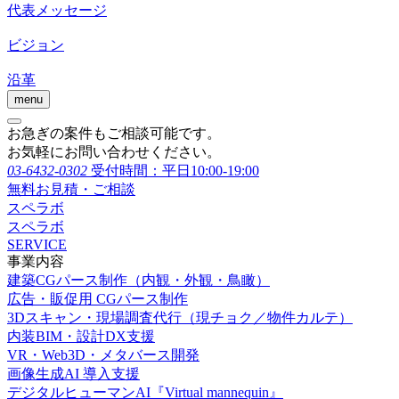
代表メッセージ
ビジョン
沿革
menu
お急ぎの案件もご相談可能です。
お気軽にお問い合わせください。
03-6432-0302
受付時間：平日10:00-19:00
無料お見積・ご相談
スペラボ
スペラボ
SERVICE
事業内容
建築CGパース制作（内観・外観・鳥瞰）
広告・販促用 CGパース制作
3Dスキャン・現場調査代行（現チョク／物件カルテ）
内装BIM・設計DX支援
VR・Web3D・メタバース開発
画像生成AI 導入支援
デジタルヒューマンAI『Virtual mannequin』