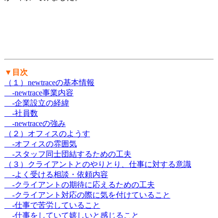
▼目次
（１）newtraceの基本情報
-newtrace事業内容
-企業設立の経緯
-社員数
-newtraceの強み
（２）オフィスのようす
-オフィスの雰囲気
-スタッフ同士団結するための工夫
（３）クライアントとのやりとり、仕事に対する意識
-よく受ける相談・依頼内容
-クライアントの期待に応えるための工夫
-クライアント対応の際に気を付けていること
-仕事で苦労していること
-仕事をしていて嬉しいと感じること