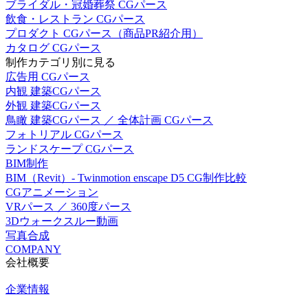
ブライダル・冠婚葬祭 CGパース
飲食・レストラン CGパース
プロダクト CGパース（商品PR紹介用）
カタログ CGパース
制作カテゴリ別に見る
広告用 CGパース
内観 建築CGパース
外観 建築CGパース
鳥瞰 建築CGパース ／ 全体計画 CGパース
フォトリアル CGパース
ランドスケープ CGパース
BIM制作
BIM（Revit）- Twinmotion enscape D5 CG制作比較
CGアニメーション
VRパース ／ 360度パース
3Dウォークスルー動画
写真合成
COMPANY
会社概要
企業情報