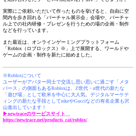
実際にご依頼いただいて作ったものを挙げると、自由に空
間内を歩き回れる「バーチャル展示会」会場や、バーチャ
ル上での社内研修・プレゼンを行うための場の企画・制作
などを行っています。
また最近は、オンラインゲーミングプラットフォーム
「Roblox（ロブロックス）※」上で展開する、ワールドや
ゲームの企画・制作を新たに始めました。
※Robloxについて
ユーザーがアバター同士で交流し思い思いに過ごす「メタ
バース」の側面もあるRobloxは、Z世代・α世代の新たな
「遊び場」として欧米を中心に大人気。デジタルマーケテ
ィングの新たな手段としてnikeやGucciなどの有名企業も沢
山進出しています！
▶newtraceのサービスサイト
https://newtrace.net/products_cat/roblox/