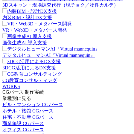
3Dスキャン・現場調査代行（現チョク／物件カルテ）
内装BIM・設計DX支援
VR・Web3D・メタバース開発
画像生成AI 導入支援
デジタルヒューマンAI『Virtual mannequin』
3DCG活用によるDX支援
CG教育コンサルティング
WORKS
CGパース 制作実績
業種別に見る
ビル・マンション CGパース
ホテル・旅館 CGパース
住宅・不動産 CGパース
商業施設 CGパース
オフィス CGパース