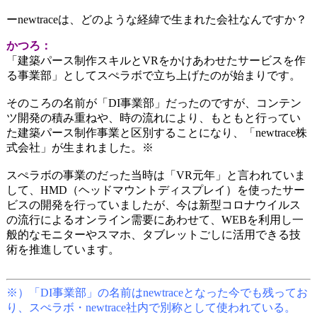
ーnewtraceは、どのような経緯で生まれた会社なんですか？
かつろ：
「建築パース制作スキルとVRをかけあわせたサービスを作
る事業部」としてスぺラボで立ち上げたのが始まりです。
そのころの名前が「DI事業部」だったのですが、コンテン
ツ開発の積み重ねや、時の流れにより、もともと行ってい
た建築パース制作事業と区別することになり、「newtrace株
式会社」が生まれました。※
スぺラボの事業のだった当時は「VR元年」と言われていま
して、HMD（ヘッドマウントディスプレイ）を使ったサー
ビスの開発を行っていましたが、
今は新型コロナウイルス
の流行によるオンライン需要にあわせて、WEBを利用し一
般的な
モニターやスマホ、タブレットごしに活用できる技
術を推進しています。
※）「DI事業部」の名前はnewtraceとなった今でも残ってお
り、スぺラボ・newtrace社内で別称として使われている。