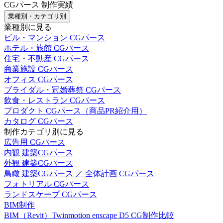
CGパース 制作実績
業種別・カテゴリ別
業種別に見る
ビル・マンション CGパース
ホテル・旅館 CGパース
住宅・不動産 CGパース
商業施設 CGパース
オフィス CGパース
ブライダル・冠婚葬祭 CGパース
飲食・レストラン CGパース
プロダクト CGパース（商品PR紹介用）
カタログ CGパース
制作カテゴリ別に見る
広告用 CGパース
内観 建築CGパース
外観 建築CGパース
鳥瞰 建築CGパース ／ 全体計画 CGパース
フォトリアル CGパース
ランドスケープ CGパース
BIM制作
BIM（Revit）Twinmotion enscape D5 CG制作比較