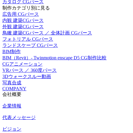
カタログ CGパース
制作カテゴリ別に見る
広告用 CGパース
内観 建築CGパース
外観 建築CGパース
鳥瞰 建築CGパース ／ 全体計画 CGパース
フォトリアル CGパース
ランドスケープ CGパース
BIM制作
BIM（Revit）- Twinmotion enscape D5 CG制作比較
CGアニメーション
VRパース ／ 360度パース
3Dウォークスルー動画
写真合成
COMPANY
会社概要
企業情報
代表メッセージ
ビジョン