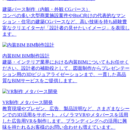
建築パース制作（内観・外観 CGパース）
コンペの多い大型商業施設案件やBtoC向けの代表的なマン
ション・住宅の建築CGパースなど、高い技術を持ち経験豊
富なクリエイターが「設計者の見せたいイメージ」を表現し
ます。
内装BIM BIM制作設計
建築・インテリア業界における内装BIMについてもお任せく
ださい。設計者の補助役として、図面制作からプレゼンテー
ション用の3Dビジュアライゼーションまで、一貫した高品
質なBIMサービスをご提供します。
VR制作 メタバース開発
教育現場やプレゼン、広告、製品説明など、さまざまなシー
ンでの3D活用をサポート。パノラマVRやメタバースを活用
した広告用VRを制作します。ブランディングへの活用に興
味を持たれるお客様のお問い合わせも増えています。