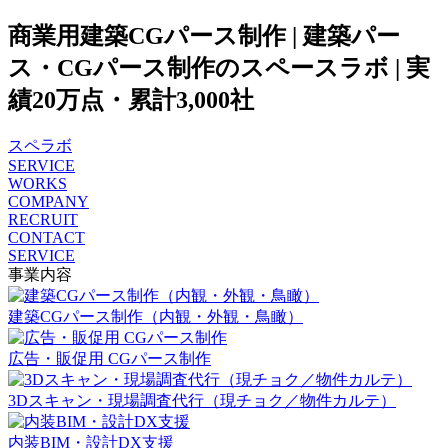
商業用建築CGパース制作 | 建築パー
ス・CGパース制作のスペースラボ | 実
績20万点・累計3,000社
スペラボ
SERVICE
WORKS
COMPANY
RECRUIT
CONTACT
SERVICE
事業内容
建築CGパース制作（内観・外観・鳥瞰）
広告・販促用 CGパース制作
3Dスキャン・現場調査代行（現チョク／物件カルテ）
内装BIM・設計DX支援