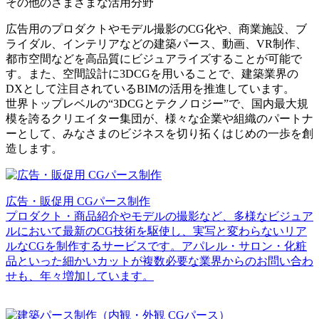
その他のさまざまな活用分野
広告用のプロダクトやモデル撮影のCG化や、商業施設、ブ
ライダル、インテリアなどの建築パース、動画、VR制作、
都市空間などを高品質にビジュアライズすることが可能で
す。また、空間設計に3DCGを用いることで、建築業界の
DXとして注目されているBIMの活用を推進しています。
世界トップレベルの“3DCGとテクノロジー”で、国内最大規
模を誇るクリエイター集団が、様々な企業や組織のパートナ
ーとして、みなさまのビジネスを切り拓くはじめの一歩を創
造します。
広告・販促用 CGパース制作
プロダクト・商品紹介やモデルの撮影など、多様なビジュア
ルにおいて最新のCG技術を駆使し、実写と変わらないリア
ルなCGを制作するサービスです。アパレル・サロン・化粧
品といった細かいカットが複数必要な業界からのお問い合わ
せも、年々増加しています。