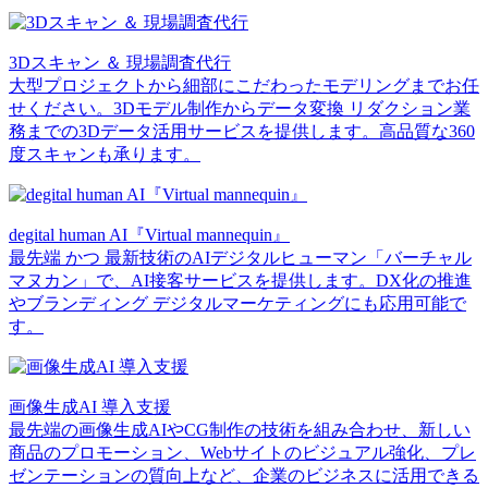
3Dスキャン ＆ 現場調査代行
大型プロジェクトから細部にこだわったモデリングまでお任
せください。3Dモデル制作からデータ変換 リダクション業
務までの3Dデータ活用サービスを提供します。高品質な360
度スキャンも承ります。
degital human AI『Virtual mannequin』
最先端 かつ 最新技術のAIデジタルヒューマン「バーチャル
マヌカン」で、AI接客サービスを提供します。DX化の推進
やブランディング デジタルマーケティングにも応用可能で
す。
画像生成AI 導入支援
最先端の画像生成AIやCG制作の技術を組み合わせ、新しい
商品のプロモーション、Webサイトのビジュアル強化、プレ
ゼンテーションの質向上など、企業のビジネスに活用できる