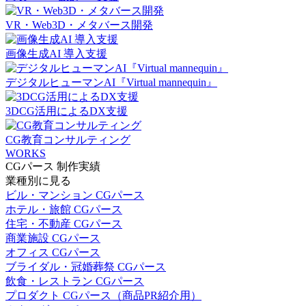
VR・Web3D・メタバース開発
画像生成AI 導入支援
デジタルヒューマンAI『Virtual mannequin』
3DCG活用によるDX支援
CG教育コンサルティング
WORKS
CGパース 制作実績
業種別に見る
ビル・マンション CGパース
ホテル・旅館 CGパース
住宅・不動産 CGパース
商業施設 CGパース
オフィス CGパース
ブライダル・冠婚葬祭 CGパース
飲食・レストラン CGパース
プロダクト CGパース（商品PR紹介用）