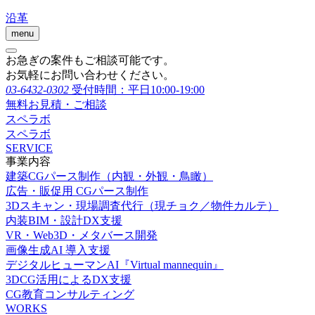
沿革
menu
お急ぎの案件もご相談可能です。
お気軽にお問い合わせください。
03-6432-0302
受付時間：平日10:00-19:00
無料お見積・ご相談
スペラボ
スペラボ
SERVICE
事業内容
建築CGパース制作（内観・外観・鳥瞰）
広告・販促用 CGパース制作
3Dスキャン・現場調査代行（現チョク／物件カルテ）
内装BIM・設計DX支援
VR・Web3D・メタバース開発
画像生成AI 導入支援
デジタルヒューマンAI『Virtual mannequin』
3DCG活用によるDX支援
CG教育コンサルティング
WORKS