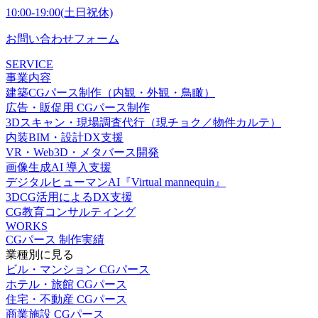
10:00-19:00(土日祝休)
お問い合わせフォーム
SERVICE
事業内容
建築CGパース制作（内観・外観・鳥瞰）
広告・販促用 CGパース制作
3Dスキャン・現場調査代行（現チョク／物件カルテ）
内装BIM・設計DX支援
VR・Web3D・メタバース開発
画像生成AI 導入支援
デジタルヒューマンAI『Virtual mannequin』
3DCG活用によるDX支援
CG教育コンサルティング
WORKS
CGパース 制作実績
業種別に見る
ビル・マンション CGパース
ホテル・旅館 CGパース
住宅・不動産 CGパース
商業施設 CGパース