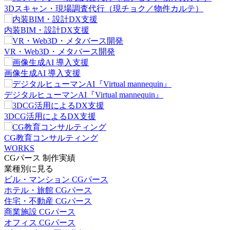
3Dスキャン・現場調査代行（現チョク／物件カルテ）
内装BIM・設計DX支援
VR・Web3D・メタバース開発
画像生成AI 導入支援
デジタルヒューマンAI『Virtual mannequin』
3DCG活用によるDX支援
CG教育コンサルティング
WORKS
CGパース 制作実績
業種別に見る
ビル・マンション CGパース
ホテル・旅館 CGパース
住宅・不動産 CGパース
商業施設 CGパース
オフィス CGパース