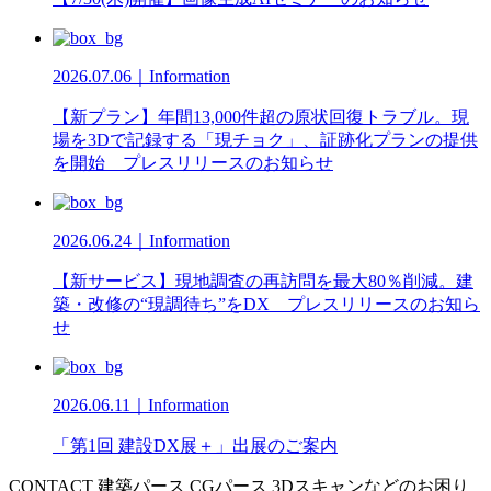
2026.07.06｜Information
【新プラン】年間13,000件超の原状回復トラブル。現
場を3Dで記録する「現チョク」、証跡化プランの提供
を開始 プレスリリースのお知らせ
2026.06.24｜Information
【新サービス】現地調査の再訪問を最大80％削減。建
築・改修の“現調待ち”をDX プレスリリースのお知ら
せ
2026.06.11｜Information
「第1回 建設DX展＋」出展のご案内
CONTACT
建築パース CGパース 3Dスキャンなどのお困り