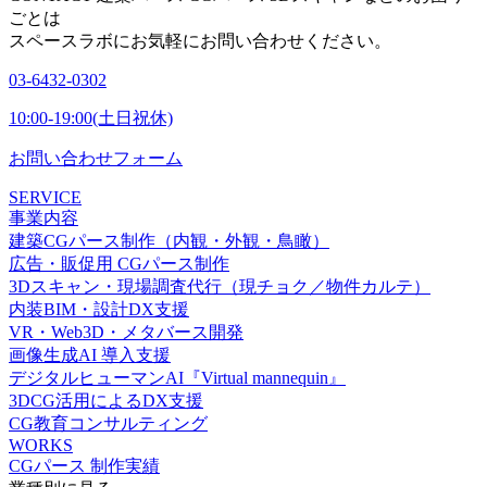
ごとは
スペースラボにお気軽にお問い合わせください。
03-6432-0302
10:00-19:00(土日祝休)
お問い合わせフォーム
SERVICE
事業内容
建築CGパース制作（内観・外観・鳥瞰）
広告・販促用 CGパース制作
3Dスキャン・現場調査代行（現チョク／物件カルテ）
内装BIM・設計DX支援
VR・Web3D・メタバース開発
画像生成AI 導入支援
デジタルヒューマンAI『Virtual mannequin』
3DCG活用によるDX支援
CG教育コンサルティング
WORKS
CGパース 制作実績