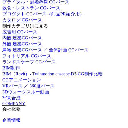
ブライダル・冠婚葬祭 CGパース
飲食・レストラン CGパース
プロダクト CGパース（商品PR紹介用）
カタログ CGパース
制作カテゴリ別に見る
広告用 CGパース
内観 建築CGパース
外観 建築CGパース
鳥瞰 建築CGパース ／ 全体計画 CGパース
フォトリアル CGパース
ランドスケープ CGパース
BIM制作
BIM（Revit）- Twinmotion enscape D5 CG制作比較
CGアニメーション
VRパース ／ 360度パース
3Dウォークスルー動画
写真合成
COMPANY
会社概要
企業情報