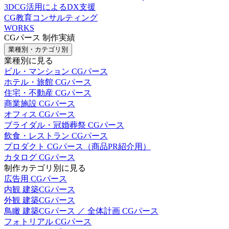
3DCG活用によるDX支援
CG教育コンサルティング
WORKS
CGパース 制作実績
業種別・カテゴリ別
業種別に見る
ビル・マンション CGパース
ホテル・旅館 CGパース
住宅・不動産 CGパース
商業施設 CGパース
オフィス CGパース
ブライダル・冠婚葬祭 CGパース
飲食・レストラン CGパース
プロダクト CGパース（商品PR紹介用）
カタログ CGパース
制作カテゴリ別に見る
広告用 CGパース
内観 建築CGパース
外観 建築CGパース
鳥瞰 建築CGパース ／ 全体計画 CGパース
フォトリアル CGパース