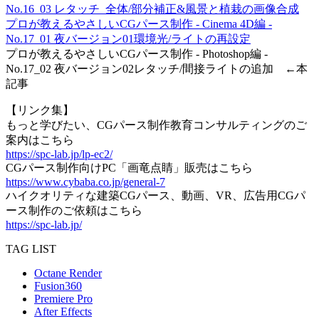
No.16_03 レタッチ_全体/部分補正&風景と植栽の画像合成
プロが教えるやさしいCGパース制作 - Cinema 4D編 -
No.17_01 夜バージョン01環境光/ライトの再設定
プロが教えるやさしいCGパース制作 - Photoshop編 -
No.17_02 夜バージョン02レタッチ/間接ライトの追加 ←本
記事
【リンク集】
もっと学びたい、CGパース制作教育コンサルティングのご
案内はこちら
https://spc-lab.jp/lp-ec2/
CGパース制作向けPC「画竜点睛」販売はこちら
https://www.cybaba.co.jp/general-7
ハイクオリティな建築CGパース、動画、VR、広告用CGパ
ース制作のご依頼はこちら
https://spc-lab.jp/
TAG LIST
Octane Render
Fusion360
Premiere Pro
After Effects