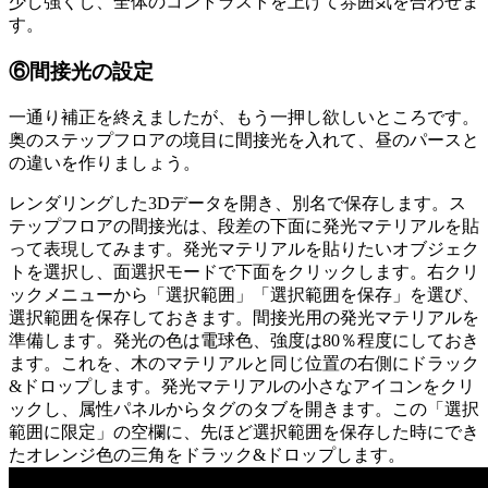
少し強くし、全体のコントラストを上げて雰囲気を合わせま
す。
⑥間接光の設定
一通り補正を終えましたが、もう一押し欲しいところです。
奥のステップフロアの境目に間接光を入れて、昼のパースと
の違いを作りましょう。
レンダリングした3Dデータを開き、別名で保存します。ス
テップフロアの間接光は、段差の下面に発光マテリアルを貼
って表現してみます。発光マテリアルを貼りたいオブジェク
トを選択し、面選択モードで下面をクリックします。右クリ
ックメニューから「選択範囲」「選択範囲を保存」を選び、
選択範囲を保存しておきます。間接光用の発光マテリアルを
準備します。発光の色は電球色、強度は80％程度にしておき
ます。これを、木のマテリアルと同じ位置の右側にドラック
&ドロップします。発光マテリアルの小さなアイコンをクリ
ックし、属性パネルからタグのタブを開きます。この「選択
範囲に限定」の空欄に、先ほど選択範囲を保存した時にでき
たオレンジ色の三角をドラック&ドロップします。