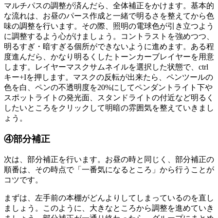
マルチパスの調整が済んだら、全体補正をかけます。基本的
な流れは、お昼のパース作成と一緒で明るさを整えてから色
味の調整を行います。その際、照明の電球色が引き立つよう
に調整するよう心がけましょう。コントラストを強めつつ、
明るすぎ・暗すぎる個所ができないように進めます。ある程
度進んだら、かなり明るくしたトーンカーブレイヤーを用意
します。レイヤーマスクサムネイルを選択した状態で、ctrl
キー+Iを押します。マスクの反転が出来たら、ペンツールの
色を白、ペンの不透明度を20%にしてペンダントライト下や
スポットライトの発光面、スタンドライトの付近など
明るく
したいところをクリックして明暗の雰囲気を整えていきまし
ょう。
④部分補正
次は、部分補正を行います。お昼の時と同じく、部分補正の
順番は、その時点で「一番気になるところ」から行うことが
コツです。
まずは、左手前の本棚がどんよりしてしまっているのを直し
ましょう。このように、大きなところから調整を進めていき