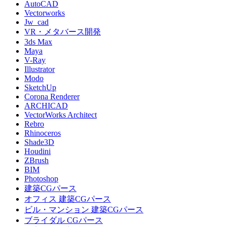
AutoCAD
Vectorworks
Jw_cad
VR・メタバース開発
3ds Max
Maya
V-Ray
Illustrator
Modo
SketchUp
Corona Renderer
ARCHICAD
VectorWorks Architect
Rebro
Rhinoceros
Shade3D
Houdini
ZBrush
BIM
Photoshop
建築CGパース
オフィス 建築CGパース
ビル・マンション 建築CGパース
ブライダル CGパース