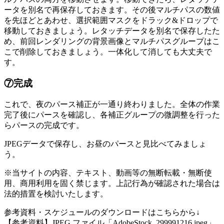
ータを別名で再保存しておきます。その後マルチパスの数値
を先ほどとあわせ、選択範囲マスクをドラック&ドロップで
移動しておきましょう。レタッチデータを別名で保存したた
め、前回レンダリングの背景画像とマルチパスグループはこ
こで削除しておきましょう。一体化して消しても大丈夫で
す。
⑦完成
これで、夜のパース補正が一通り終わりました。全体の作業
完了後にパースを確認し、各補正グループの微調整を行った
らパースの完成です。
JPEGデータで保存し、お昼のパースと見比べてみましょ
う。
※当サイトの内容、テキスト、動画等の無断転載・無断使
用、商用利用を固く禁じます。上記行為が確認された場合は
法的措置を検討いたします。
参考資料・スケジュールのダウンロードはこちらから↓
【参考資料】JPEG ファイル「AdobeStock_299991216.jpeg」