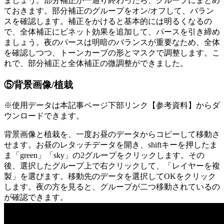
ましょう。部分補正が一通り終わったら、グループにまとめ
ておきます。部分補正のグループをオン/オフして、バラン
スを確認します。補正をかけると基本的には明るくなるの
で、全体補正にビネット効果を追加して、パースを引き締め
ましょう。
夜のパースは明暗のバランスが重要なため、全体
を確認しつつ、トーンカーブの形とマスクで調整します。こ
れで、部分補正と全体補正の微調整ができました。
⑤背景画像/植栽
※使用データは本記事ページ下部リンク【参考資料】からダ
ウンロードできます。
背景画像と植栽を、一度お昼のデータからコピーして移動さ
せます。お昼のレタッチデータを開き、shiftキーを押したま
ま「green」「sky」の2グループをクリックします。その
後、選択したグループ上で右クリックして、「レイヤーを複
製」を選びます。移動先のデータを選択してOKをクリック
します。夜の方を見ると、グループが二つ移動されているの
が確認できます。