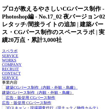
プロが教えるやさしいCGパース制作 -
Photoshop編 - No.17_02 夜バージョン02
レタッチ/間接ライトの追加 | 建築パー
ス・CGパース制作のスペースラボ | 実
績20万点・累計3,000社
スペラボ
SERVICE
WORKS
COMPANY
RECRUIT
CONTACT
SERVICE
事業内容
建築CGパース制作（内観・外観・鳥瞰）
広告・販促用 CGパース制作