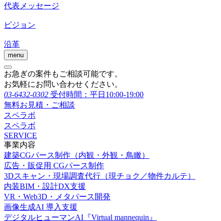
代表メッセージ
ビジョン
沿革
menu
お急ぎの案件もご相談可能です。
お気軽にお問い合わせください。
03-6432-0302
受付時間：平日10:00-19:00
無料お見積・ご相談
スペラボ
スペラボ
SERVICE
事業内容
建築CGパース制作（内観・外観・鳥瞰）
広告・販促用 CGパース制作
3Dスキャン・現場調査代行（現チョク／物件カルテ）
内装BIM・設計DX支援
VR・Web3D・メタバース開発
画像生成AI 導入支援
デジタルヒューマンAI『Virtual mannequin』